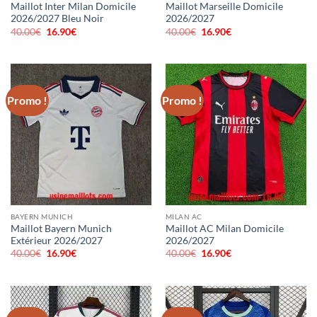
Maillot Inter Milan Domicile
Maillot Marseille Domicile
2026/2027 Bleu Noir
2026/2027
40.00
€
Le
16.90
€
Le
40.00
€
Le
16.90
€
Le
prix
prix
prix
prix
initial
actuel
initial
actuel
était :
est :
était :
est :
40.00€.
16.90€.
40.00€.
16.90€.
Promo !
Promo !
BAYERN MUNICH
MILAN AC
Maillot Bayern Munich
Maillot AC Milan Domicile
Extérieur 2026/2027
2026/2027
40.00
€
Le
16.90
€
Le
40.00
€
Le
16.90
€
Le
prix
prix
prix
prix
initial
actuel
initial
actuel
était :
est :
était :
est :
40.00€.
16.90€.
40.00€.
16.90€.