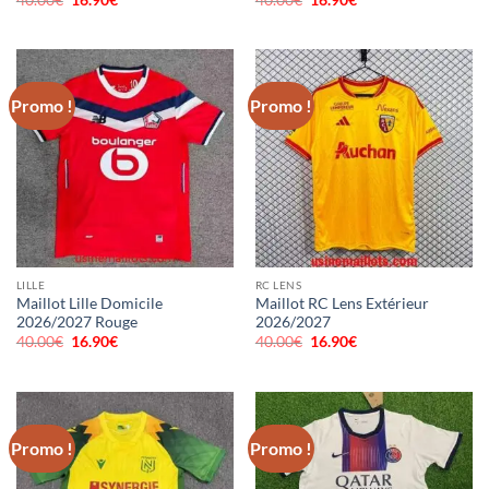
prix
prix
prix
prix
initial
actuel
initial
actuel
était :
est :
était :
est :
40.00€.
16.90€.
40.00€.
16.90€.
Promo !
Promo !
LILLE
RC LENS
Maillot Lille Domicile
Maillot RC Lens Extérieur
2026/2027 Rouge
2026/2027
40.00
€
Le
16.90
€
Le
40.00
€
Le
16.90
€
Le
prix
prix
prix
prix
initial
actuel
initial
actuel
était :
est :
était :
est :
40.00€.
16.90€.
40.00€.
16.90€.
Promo !
Promo !