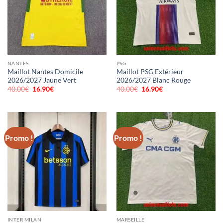
NANTES
PSG
Maillot Nantes Domicile
Maillot PSG Extérieur
2026/2027 Jaune Vert
2026/2027 Blanc Rouge
40.00
€
Le
16.90
€
Le
40.00
€
Le
16.90
€
Le
prix
prix
prix
prix
initial
actuel
initial
actuel
était :
est :
était :
est :
40.00€.
16.90€.
40.00€.
16.90€.
Promo !
Promo !
INTER MILAN
MARSEILLE