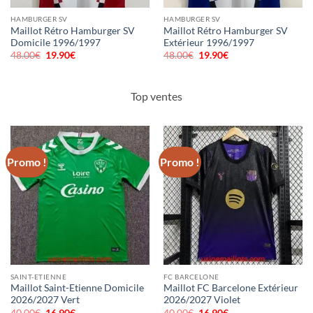
HAMBURGER SV
HAMBURGER SV
Maillot Rétro Hamburger SV
Maillot Rétro Hamburger SV
Domicile 1996/1997
Extérieur 1996/1997
48.00
€
Le
19.90
€
Le
48.00
€
Le
19.90
€
Le
prix
prix
prix
prix
initial
actuel
initial
actuel
était :
est :
était :
est :
48.00€.
19.90€.
48.00€.
19.90€.
Top ventes
Promo !
Promo !
SAINT-ETIENNE
FC BARCELONE
Maillot Saint-Etienne Domicile
Maillot FC Barcelone Extérieur
2026/2027 Vert
2026/2027 Violet
40.00
€
Le
16.90
€
Le
40.00
€
Le
16.90
€
Le