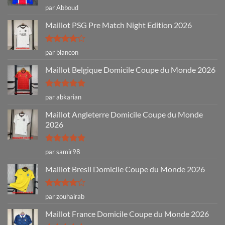
Note
5
sur
par Abboud
5
Maillot PSG Pre Match Night Edition 2026
Note
4
par blancon
sur 5
Maillot Belgique Domicile Coupe du Monde 2026
Note
5
sur
par abkarian
5
Maillot Angleterre Domicile Coupe du Monde
2026
Note
5
sur
par samir98
5
Maillot Bresil Domicile Coupe du Monde 2026
Note
4
par zouhairab
sur 5
Maillot France Domicile Coupe du Monde 2026