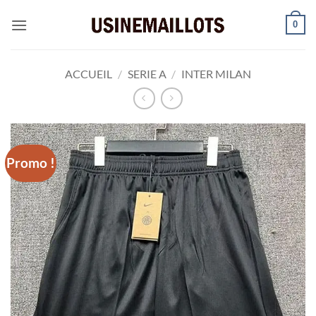
Passer
0
au
contenu
ACCUEIL
/
SERIE A
/
INTER MILAN
Promo !