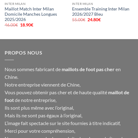
INTER MILAN
INTER MILAN
Maillot Match Inter Milan
Ensemble Training Inter Milan
Domicile Manches Longues
2026/2027 Bleu
2025/2026
55.00
€
Le
24.80
€
Le
prix
prix
46.00
€
Le
18.90
€
Le
initial
actuel
prix
prix
était :
est :
initial
actuel
55.00€.
24.80€.
était :
est :
46.00€.
18.90€.
PROPOS NOUS
Nous sommes fabricant de
maillots de foot pas cher
en
Chine.
Notre entreprise viennent de Chine,
Vous pouvez obtenir pas cher et de haute qualité
maillot de
foot
de notre entreprise,
Ils sont plus même avec l’original,
Mais ils ne sont pas égaux à l’original,
L’image fait spectacle sur le site fournies à titre indicatif,
Merci pour votre compréhension,