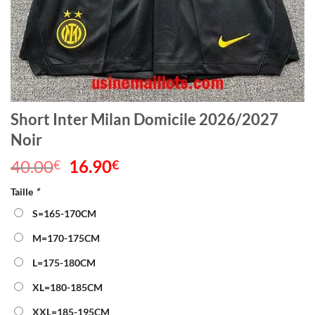
Short Inter Milan Domicile 2026/2027
Noir
40.00
Le
16.90
Le
€
€
prix
prix
Taille
*
initial
actuel
était :
est :
S=165-170CM
40.00€.
16.90€.
M=170-175CM
L=175-180CM
XL=180-185CM
XXL=185-195CM