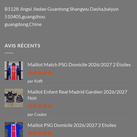
B1128 Jingxi Jiedao Guantong Shangwu Dasha,baiyun
510405,guangzhou
guangdong,Chine
AVIS RÉCENTS
Maillot Match PSG Domicile 2026/2027 2 Étoiles
Note
5
sur
par Koffi
5
Maillot Enfant Real Madrid Gardien 2026/2027
Noir
Note
5
sur
par Coulon
5
Maillot PSG Domicile 2026/2027 2 Etoiles