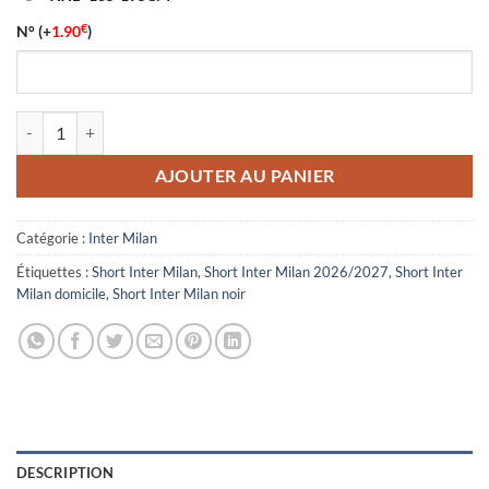
€
N°
(+
1.90
)
quantité de Short Inter Milan Domicile 2026/2027 Noir
AJOUTER AU PANIER
Catégorie :
Inter Milan
Étiquettes :
Short Inter Milan
,
Short Inter Milan 2026/2027
,
Short Inter
Milan domicile
,
Short Inter Milan noir
DESCRIPTION