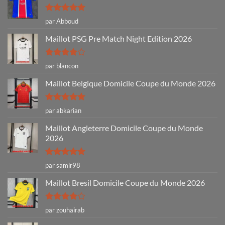
Note
5
sur
par Abboud
5
Maillot PSG Pre Match Night Edition 2026
Note
4
par blancon
sur 5
Maillot Belgique Domicile Coupe du Monde 2026
Note
5
sur
par abkarian
5
Maillot Angleterre Domicile Coupe du Monde
2026
Note
5
sur
par samir98
5
Maillot Bresil Domicile Coupe du Monde 2026
Note
4
par zouhairab
sur 5