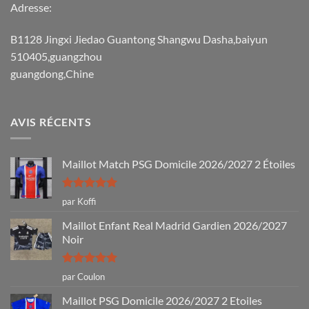
Adresse:
B1128 Jingxi Jiedao Guantong Shangwu Dasha,baiyun
510405,guangzhou
guangdong,Chine
AVIS RÉCENTS
Maillot Match PSG Domicile 2026/2027 2 Étoiles
Note
5
sur
par Koffi
5
Maillot Enfant Real Madrid Gardien 2026/2027
Noir
Note
5
sur
par Coulon
5
Maillot PSG Domicile 2026/2027 2 Etoiles