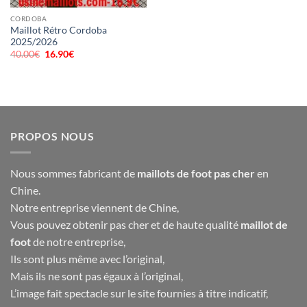
CORDOBA
Maillot Rétro Cordoba
2025/2026
40.00
€
Le
16.90
€
Le
prix
prix
initial
actuel
était :
est :
40.00€.
16.90€.
PROPOS NOUS
Nous sommes fabricant de
maillots de foot pas cher
en
Chine.
Notre entreprise viennent de Chine,
Vous pouvez obtenir pas cher et de haute qualité
maillot de
foot
de notre entreprise,
Ils sont plus même avec l’original,
Mais ils ne sont pas égaux à l’original,
L’image fait spectacle sur le site fournies à titre indicatif,