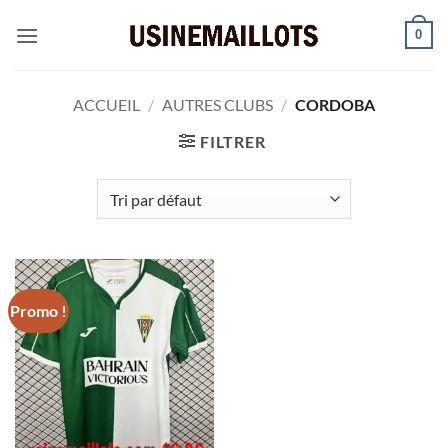
Passer
0
au
contenu
ACCUEIL
/
AUTRES CLUBS
/
CORDOBA
FILTRER
Promo !