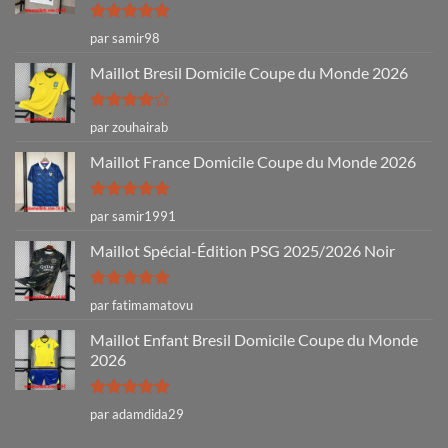
Note
5
sur
par samir98
5
Maillot Bresil Domicile Coupe du Monde 2026
Note
4
par zouhairab
sur 5
Maillot France Domicile Coupe du Monde 2026
Note
5
sur
par samir1991
5
Maillot Spécial-Édition PSG 2025/2026 Noir
Note
5
sur
par fatimamatovu
5
Maillot Enfant Bresil Domicile Coupe du Monde
2026
Note
5
sur
par adamdida29
5