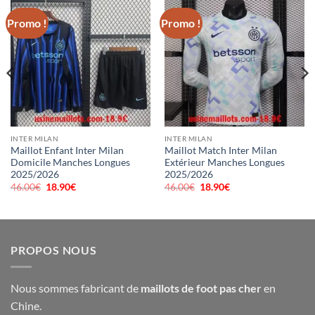
Promo !
Promo !
INTER MILAN
INTER MILAN
Maillot Enfant Inter Milan
Maillot Match Inter Milan
Domicile Manches Longues
Extérieur Manches Longues
2025/2026
2025/2026
46.00
€
Le
18.90
€
Le
46.00
€
Le
18.90
€
Le
prix
prix
prix
prix
initial
actuel
initial
actuel
était :
est :
était :
est :
46.00€.
18.90€.
46.00€.
18.90€.
PROPOS NOUS
Nous sommes fabricant de
maillots de foot pas cher
en
Chine.