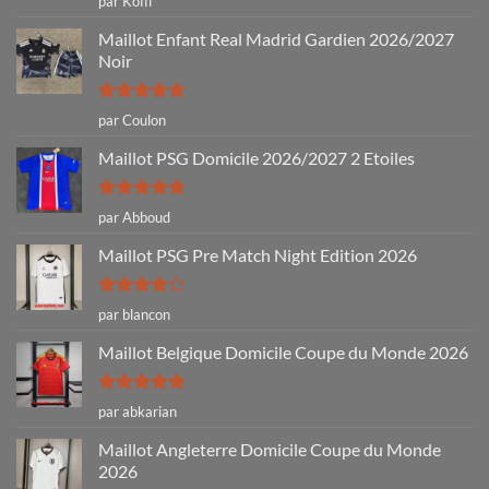
par Koffi
5
Maillot Enfant Real Madrid Gardien 2026/2027
Noir
Note
5
sur
par Coulon
5
Maillot PSG Domicile 2026/2027 2 Etoiles
Note
5
sur
par Abboud
5
Maillot PSG Pre Match Night Edition 2026
Note
4
par blancon
sur 5
Maillot Belgique Domicile Coupe du Monde 2026
Note
5
sur
par abkarian
5
Maillot Angleterre Domicile Coupe du Monde
2026