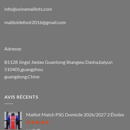
info@usinemaillots.com
maillotdefoot2016@gmail.com
Adresse:
B1128 Jingxi Jiedao Guantong Shangwu Dasha,baiyun
510405,guangzhou
guangdong,Chine
AVIS RÉCENTS
Maillot Match PSG Domicile 2026/2027 2 Étoiles
Note
5
sur