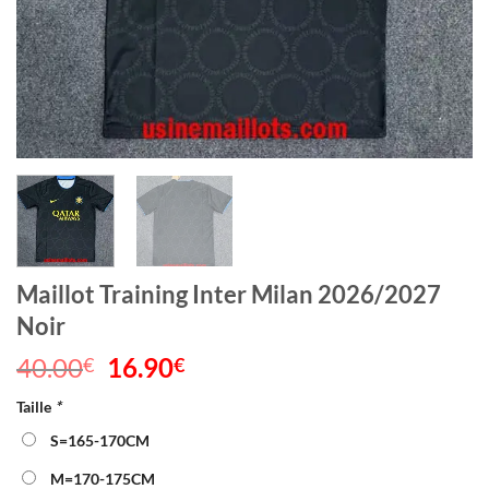
Maillot Training Inter Milan 2026/2027
Noir
40.00
Le
16.90
Le
€
€
prix
prix
Taille
*
initial
actuel
était :
est :
S=165-170CM
40.00€.
16.90€.
M=170-175CM