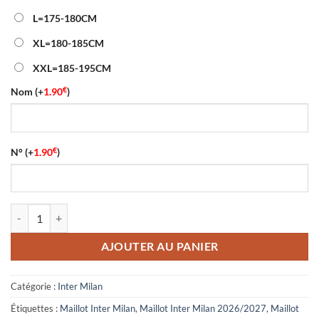
L=175-180CM
XL=180-185CM
XXL=185-195CM
€
Nom
(+
1.90
)
€
N°
(+
1.90
)
quantité de Maillot Training Inter Milan 2026/2027 Noir
AJOUTER AU PANIER
Catégorie :
Inter Milan
Étiquettes :
Maillot Inter Milan
,
Maillot Inter Milan 2026/2027
,
Maillot