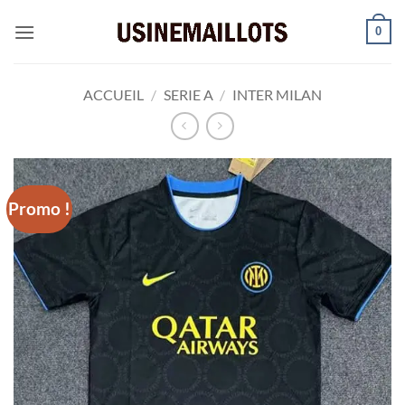
Passer
0
au
contenu
ACCUEIL
/
SERIE A
/
INTER MILAN
Promo !