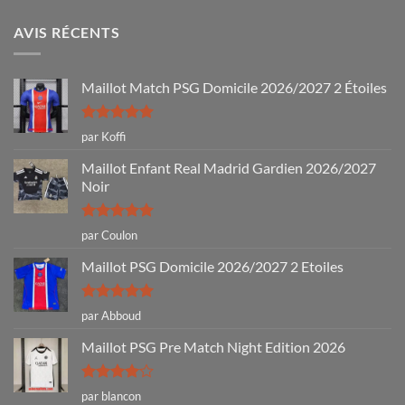
AVIS RÉCENTS
Maillot Match PSG Domicile 2026/2027 2 Étoiles
Note
5
sur
par Koffi
5
Maillot Enfant Real Madrid Gardien 2026/2027
Noir
Note
5
sur
par Coulon
5
Maillot PSG Domicile 2026/2027 2 Etoiles
Note
5
sur
par Abboud
5
Maillot PSG Pre Match Night Edition 2026
Note
4
par blancon