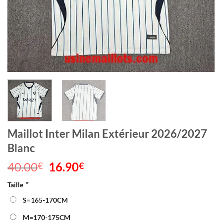
Maillot Inter Milan Extérieur 2026/2027
Blanc
40.00
Le
16.90
Le
€
€
prix
prix
Taille
*
initial
actuel
était :
est :
S=165-170CM
40.00€.
16.90€.
M=170-175CM