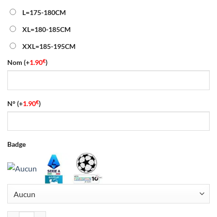
L=175-180CM
XL=180-185CM
XXL=185-195CM
€
Nom
(+
1.90
)
€
N°
(+
1.90
)
Badge
quantité de Maillot Inter Milan Extérieur 2026/2027 Blanc