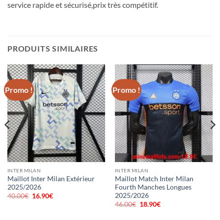
service rapide et sécurisé,prix très compétitif.
PRODUITS SIMILAIRES
Promo !
Promo !
INTER MILAN
INTER MILAN
Maillot Inter Milan Extérieur
Maillot Match Inter Milan
2025/2026
Fourth Manches Longues
2025/2026
40.00
€
Le
16.90
€
Le
prix
prix
46.00
€
Le
18.90
€
Le
initial
actuel
prix
prix
était :
est :
initial
actuel