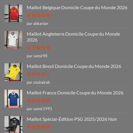
sur 5
Maillot Belgique Domicile Coupe du Monde 2026
Note
5
sur
par abkarian
5
Maillot Angleterre Domicile Coupe du Monde
2026
Note
5
sur
par samir98
5
Maillot Bresil Domicile Coupe du Monde 2026
Note
4
par zouhairab
sur 5
Maillot France Domicile Coupe du Monde 2026
Note
5
sur
par samir1991
5
Maillot Spécial-Édition PSG 2025/2026 Noir