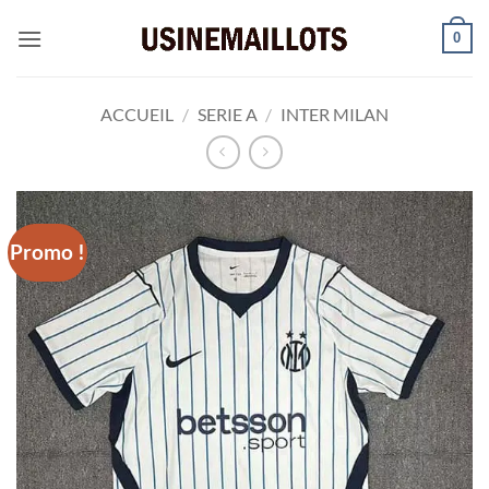
Passer
0
au
contenu
ACCUEIL
/
SERIE A
/
INTER MILAN
Promo !