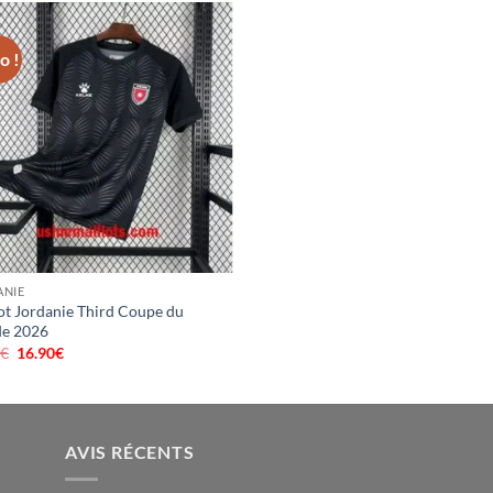
o !
ANIE
ot Jordanie Third Coupe du
e 2026
0
€
Le
16.90
€
Le
prix
prix
initial
actuel
était :
est :
40.00€.
16.90€.
AVIS RÉCENTS