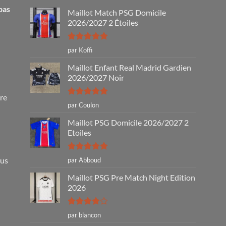
pas
Maillot Match PSG Domicile
2026/2027 2 Étoiles
Note
5
sur
par Koffi
5
Maillot Enfant Real Madrid Gardien
2026/2027 Noir
tre
Note
5
sur
par Coulon
5
Maillot PSG Domicile 2026/2027 2
Etoiles
Note
5
sur
ous
par Abboud
5
Maillot PSG Pre Match Night Edition
2026
Note
4
par blancon
sur 5