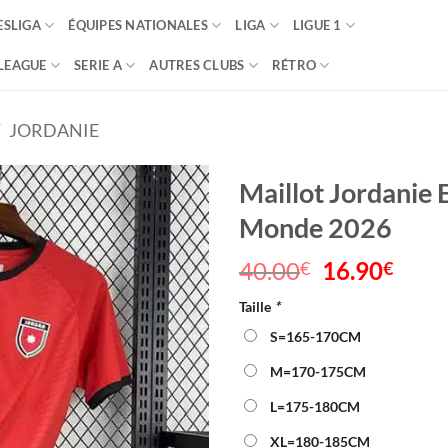
SLIGA
ÉQUIPES NATIONALES
LIGA
LIGUE 1
LEAGUE
SERIE A
AUTRES CLUBS
RÉTRO
/
JORDANIE
Maillot Jordanie 
Monde 2026
40.00
Le
16.90
Le
€
€
prix
prix
Taille
*
initial
actu
était :
est :
S=165-170CM
40.00€.
16.9
M=170-175CM
L=175-180CM
XL=180-185CM