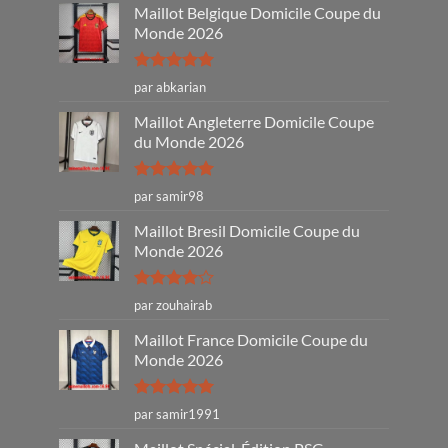
Maillot Belgique Domicile Coupe du
Monde 2026
Note
5
sur
par abkarian
5
Maillot Angleterre Domicile Coupe
du Monde 2026
Note
5
sur
par samir98
5
Maillot Bresil Domicile Coupe du
Monde 2026
Note
4
par zouhairab
sur 5
Maillot France Domicile Coupe du
Monde 2026
Note
5
sur
par samir1991
5