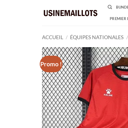
Passer
BUNDE
au
contenu
PREMIER 
ACCUEIL
/
ÉQUIPES NATIONALES
Promo !