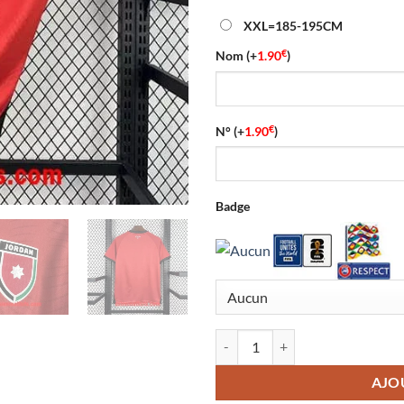
XXL=185-195CM
€
Nom
(+
1.90
)
€
N°
(+
1.90
)
Badge
quantité de Maillot Jordanie Ex
AJO