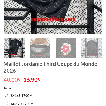
Maillot Jordanie Third Coupe du Monde
2026
40.00
Le
16.90
Le
€
€
prix
prix
Taille
*
initial
actuel
était :
est :
S=165-170CM
40.00€.
16.90€.
M=170-175CM