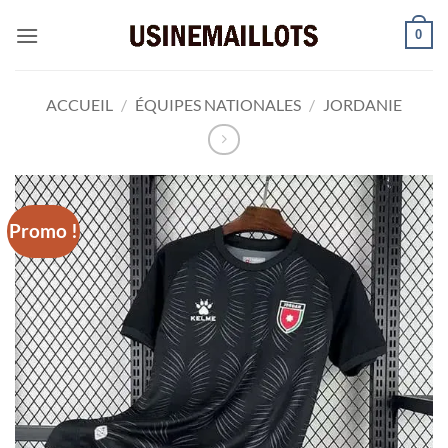
Passer
0
au
contenu
ACCUEIL
/
ÉQUIPES NATIONALES
/
JORDANIE
Promo !