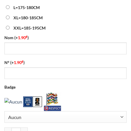
L=175-180CM
XL=180-185CM
XXL=185-195CM
€
Nom
(+
1.90
)
€
N°
(+
1.90
)
Badge
quantité de Maillot Jordanie Third Coupe du Monde 2026