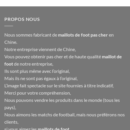
initial
actuel
initial
actuel
était :
est :
était :
est :
40.00€.
16.90€.
40.00€.
16.90€.
PROPOS NOUS
Nous sommes fabricant de
maillots de foot pas cher
en
Chine.
Notre entreprise viennent de Chine,
Vous pouvez obtenir pas cher et de haute qualité
maillot de
foot
de notre entreprise,
Ils sont plus même avec l’original,
Mais ils ne sont pas égaux à l’original,
L’image fait spectacle sur le site fournies à titre indicatif,
Merci pour votre compréhension,
Nous pouvons vendre les produits dans le monde (tous les
pays),
Nous aimons les matchs de football, mais nous préférons nos
clients,
si vous aimez les
maillots de foot
,