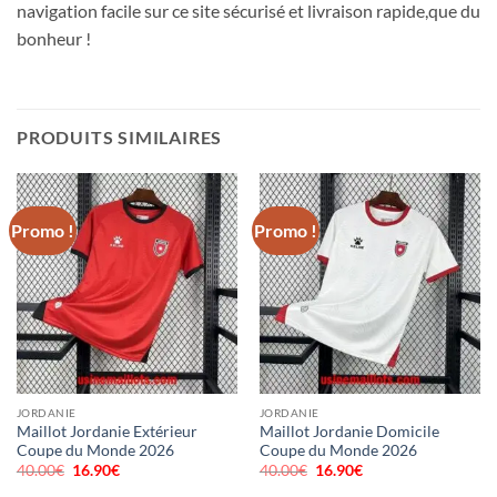
navigation facile sur ce site sécurisé et livraison rapide,que du
bonheur !
PRODUITS SIMILAIRES
Promo !
Promo !
JORDANIE
JORDANIE
Maillot Jordanie Extérieur
Maillot Jordanie Domicile
Coupe du Monde 2026
Coupe du Monde 2026
40.00
€
Le
16.90
€
Le
40.00
€
Le
16.90
€
Le
prix
prix
prix
prix