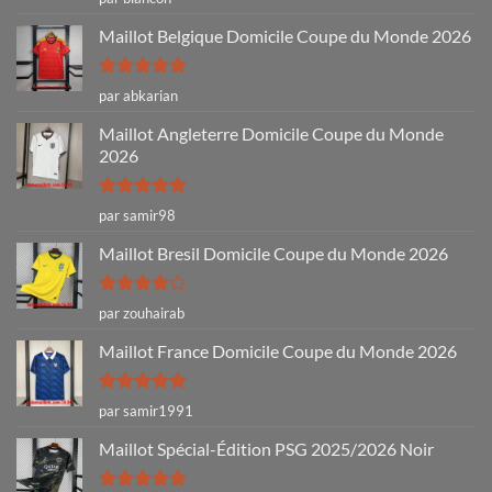
sur 5
Maillot Belgique Domicile Coupe du Monde 2026
Note
5
sur
par abkarian
5
Maillot Angleterre Domicile Coupe du Monde
2026
Note
5
sur
par samir98
5
Maillot Bresil Domicile Coupe du Monde 2026
Note
4
par zouhairab
sur 5
Maillot France Domicile Coupe du Monde 2026
Note
5
sur
par samir1991
5
Maillot Spécial-Édition PSG 2025/2026 Noir