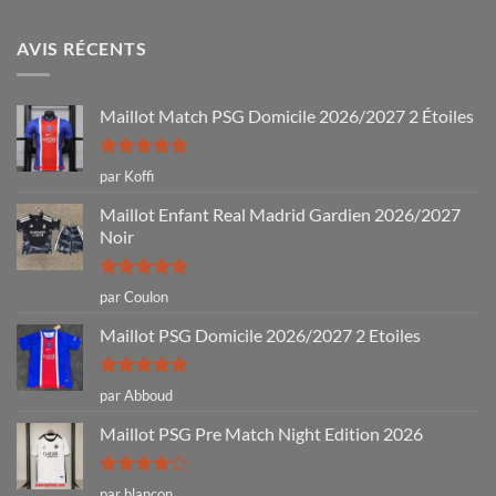
AVIS RÉCENTS
Maillot Match PSG Domicile 2026/2027 2 Étoiles
Note
5
sur
par Koffi
5
Maillot Enfant Real Madrid Gardien 2026/2027
Noir
Note
5
sur
par Coulon
5
Maillot PSG Domicile 2026/2027 2 Etoiles
Note
5
sur
par Abboud
5
Maillot PSG Pre Match Night Edition 2026
Note
4
par blancon