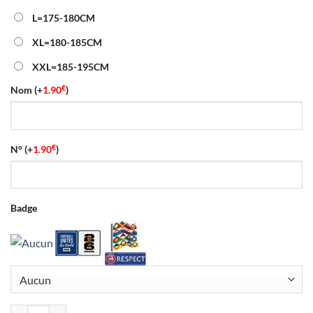
L=175-180CM
XL=180-185CM
XXL=185-195CM
€
Nom
(+
1.90
)
€
N°
(+
1.90
)
Badge
quantité de Maillot Jordanie Domicile Coupe du Monde 2026