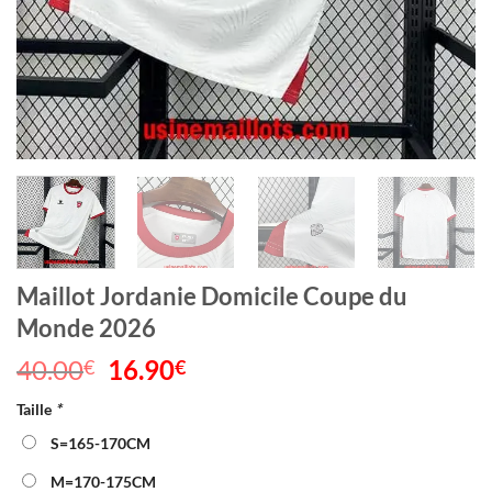
Maillot Jordanie Domicile Coupe du
Monde 2026
40.00
Le
16.90
Le
€
€
prix
prix
Taille
*
initial
actuel
était :
est :
S=165-170CM
40.00€.
16.90€.
M=170-175CM