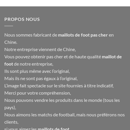
initial
actuel
initial
actuel
était :
est :
était :
est :
40.00€.
16.90€.
40.00€.
16.90€.
PROPOS NOUS
Nous sommes fabricant de
maillots de foot pas cher
en
Chine.
Notre entreprise viennent de Chine,
Vous pouvez obtenir pas cher et de haute qualité
maillot de
foot
de notre entreprise,
Ils sont plus même avec l’original,
Mais ils ne sont pas égaux à l’original,
L’image fait spectacle sur le site fournies à titre indicatif,
Merci pour votre compréhension,
Nous pouvons vendre les produits dans le monde (tous les
pays),
Nous aimons les matchs de football, mais nous préférons nos
clients,
si vous aimez les
maillots de foot
,