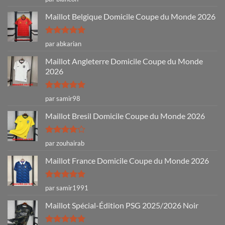
sur 5
Maillot Belgique Domicile Coupe du Monde 2026
Note
5
sur
par abkarian
5
Maillot Angleterre Domicile Coupe du Monde
2026
Note
5
sur
par samir98
5
Maillot Bresil Domicile Coupe du Monde 2026
Note
4
par zouhairab
sur 5
Maillot France Domicile Coupe du Monde 2026
Note
5
sur
par samir1991
5
Maillot Spécial-Édition PSG 2025/2026 Noir