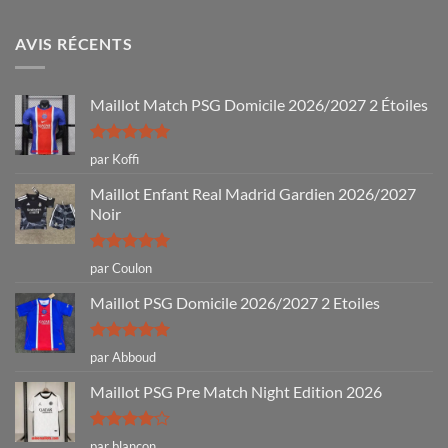
AVIS RÉCENTS
Maillot Match PSG Domicile 2026/2027 2 Étoiles
Note
5
sur
par Koffi
5
Maillot Enfant Real Madrid Gardien 2026/2027
Noir
Note
5
sur
par Coulon
5
Maillot PSG Domicile 2026/2027 2 Etoiles
Note
5
sur
par Abboud
5
Maillot PSG Pre Match Night Edition 2026
Note
4
par blancon