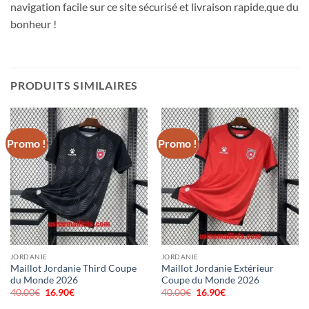
navigation facile sur ce site sécurisé et livraison rapide,que du
bonheur !
PRODUITS SIMILAIRES
Promo !
Promo !
JORDANIE
JORDANIE
Maillot Jordanie Third Coupe
Maillot Jordanie Extérieur
du Monde 2026
Coupe du Monde 2026
40.00
€
Le
16.90
€
Le
40.00
€
Le
16.90
€
Le
prix
prix
prix
prix