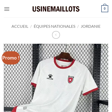
Passer
0
au
contenu
ACCUEIL
/
ÉQUIPES NATIONALES
/
JORDANIE
Promo !