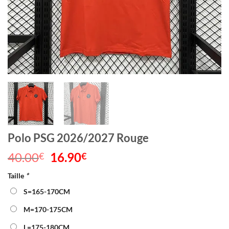
Polo PSG 2026/2027 Rouge
40.00
Le
16.90
Le
€
€
prix
prix
Taille
*
initial
actuel
était :
est :
S=165-170CM
40.00€.
16.90€.
M=170-175CM
L=175-180CM