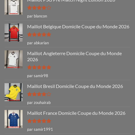
Note
4
par blancon
sur 5
Maillot Belgique Domicile Coupe du Monde 2026
Note
5
sur
par abkarian
5
Maillot Angleterre Domicile Coupe du Monde
2026
Note
5
sur
par samir98
5
Maillot Bresil Domicile Coupe du Monde 2026
Note
4
par zouhairab
sur 5
Maillot France Domicile Coupe du Monde 2026
Note
5
sur
par samir1991
5