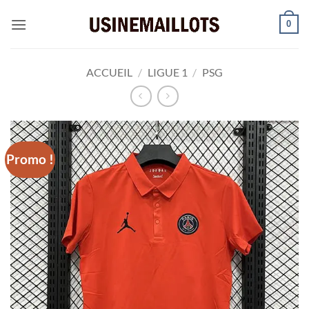
Passer
0
au
contenu
ACCUEIL
/
LIGUE 1
/
PSG
Promo !