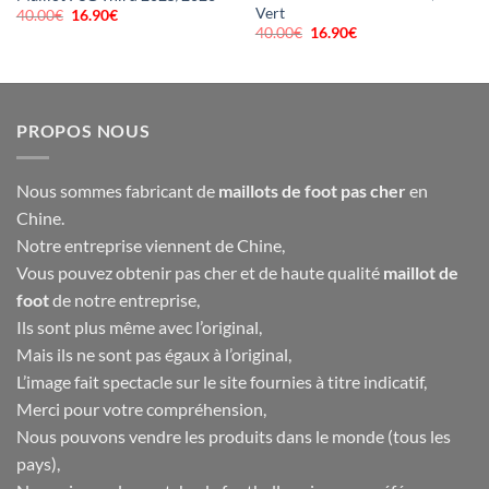
Vert
40.00
€
Le
16.90
€
Le
prix
prix
40.00
€
Le
16.90
€
Le
initial
actuel
prix
prix
était :
est :
initial
actuel
40.00€.
16.90€.
était :
est :
40.00€.
16.90€.
PROPOS NOUS
Nous sommes fabricant de
maillots de foot pas cher
en
Chine.
Notre entreprise viennent de Chine,
Vous pouvez obtenir pas cher et de haute qualité
maillot de
foot
de notre entreprise,
Ils sont plus même avec l’original,
Mais ils ne sont pas égaux à l’original,
L’image fait spectacle sur le site fournies à titre indicatif,
Merci pour votre compréhension,
Nous pouvons vendre les produits dans le monde (tous les
pays),