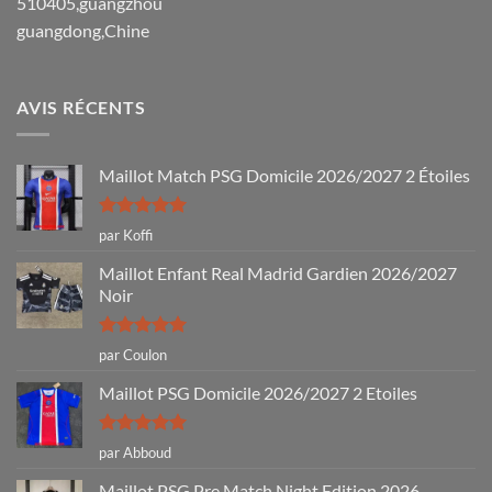
510405,guangzhou
guangdong,Chine
AVIS RÉCENTS
Maillot Match PSG Domicile 2026/2027 2 Étoiles
Note
5
sur
par Koffi
5
Maillot Enfant Real Madrid Gardien 2026/2027
Noir
Note
5
sur
par Coulon
5
Maillot PSG Domicile 2026/2027 2 Etoiles
Note
5
sur
par Abboud
5
Maillot PSG Pre Match Night Edition 2026