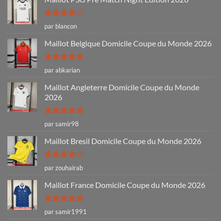
Note
4
par blancon
sur 5
Maillot Belgique Domicile Coupe du Monde 2026
Note
5
sur
par abkarian
5
Maillot Angleterre Domicile Coupe du Monde
2026
Note
5
sur
par samir98
5
Maillot Bresil Domicile Coupe du Monde 2026
Note
4
par zouhairab
sur 5
Maillot France Domicile Coupe du Monde 2026
Note
5
sur
par samir1991
5