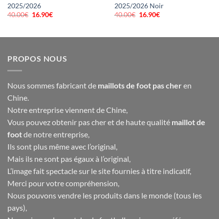
2025/2026
2025/2026 Noir
40.00
€
Le
16.90
€
Le
40.00
€
Le
16.90
€
Le
prix
prix
prix
prix
initial
actuel
initial
actuel
était :
est :
était :
est :
40.00€.
16.90€.
40.00€.
16.90€.
PROPOS NOUS
Nous sommes fabricant de
maillots de foot pas cher
en
Chine.
Notre entreprise viennent de Chine,
Vous pouvez obtenir pas cher et de haute qualité
maillot de
foot
de notre entreprise,
Ils sont plus même avec l’original,
Mais ils ne sont pas égaux à l’original,
L’image fait spectacle sur le site fournies à titre indicatif,
Merci pour votre compréhension,
Nous pouvons vendre les produits dans le monde (tous les
pays),