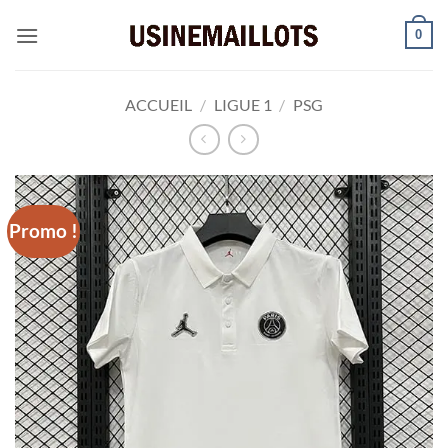
Passer
0
au
contenu
ACCUEIL
/
LIGUE 1
/
PSG
Promo !