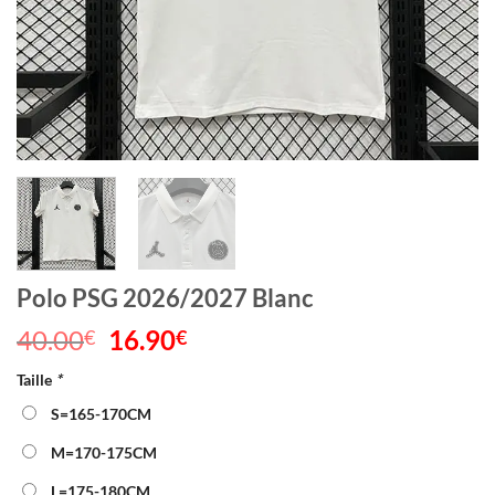
Polo PSG 2026/2027 Blanc
40.00
Le
16.90
Le
€
€
prix
prix
Taille
*
initial
actuel
était :
est :
S=165-170CM
40.00€.
16.90€.
M=170-175CM
L=175-180CM