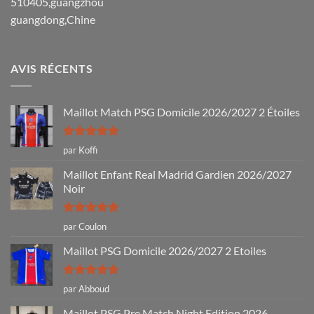
510405,guangzhou
guangdong,Chine
AVIS RÉCENTS
Maillot Match PSG Domicile 2026/2027 2 Étoiles
Note
5
sur
par Koffi
5
Maillot Enfant Real Madrid Gardien 2026/2027
Noir
Note
5
sur
par Coulon
5
Maillot PSG Domicile 2026/2027 2 Etoiles
Note
5
sur
par Abboud
5
Maillot PSG Pre Match Night Edition 2026