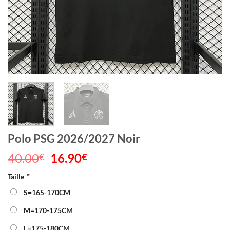
Polo PSG 2026/2027 Noir
40.00
Le
16.90
Le
€
€
prix
prix
Taille
*
initial
actuel
était :
est :
S=165-170CM
40.00€.
16.90€.
M=170-175CM
L=175-180CM