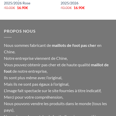
2025/2026 Rose
2025/2026
40.00
€
Le
16.90
€
Le
40.00
€
Le
16.90
€
Le
prix
prix
prix
prix
initial
actuel
initial
actuel
était :
est :
était :
est :
40.00€.
16.90€.
40.00€.
16.90€.
PROPOS NOUS
Nous sommes fabricant de
maillots de foot pas cher
en
Chine.
Notre entreprise viennent de Chine,
Vous pouvez obtenir pas cher et de haute qualité
maillot de
foot
de notre entreprise,
Ils sont plus même avec l’original,
Mais ils ne sont pas égaux à l’original,
L’image fait spectacle sur le site fournies à titre indicatif,
Merci pour votre compréhension,
Nous pouvons vendre les produits dans le monde (tous les
pays),