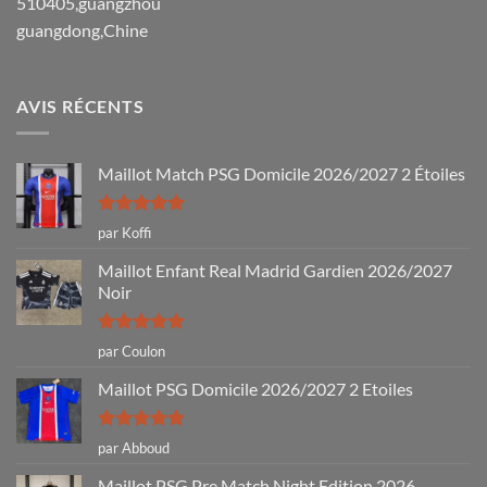
510405,guangzhou
guangdong,Chine
AVIS RÉCENTS
Maillot Match PSG Domicile 2026/2027 2 Étoiles
Note
5
sur
par Koffi
5
Maillot Enfant Real Madrid Gardien 2026/2027
Noir
Note
5
sur
par Coulon
5
Maillot PSG Domicile 2026/2027 2 Etoiles
Note
5
sur
par Abboud
5
Maillot PSG Pre Match Night Edition 2026