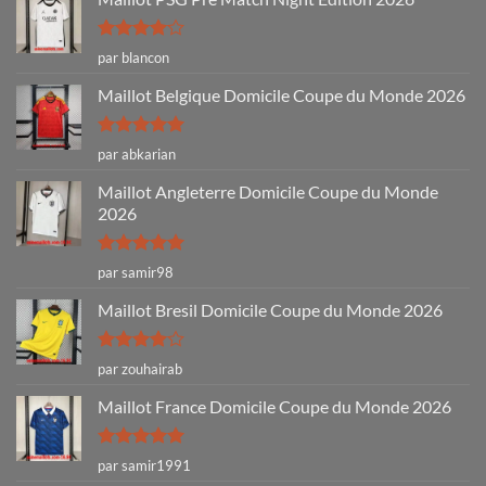
Note
4
par blancon
sur 5
Maillot Belgique Domicile Coupe du Monde 2026
Note
5
sur
par abkarian
5
Maillot Angleterre Domicile Coupe du Monde
2026
Note
5
sur
par samir98
5
Maillot Bresil Domicile Coupe du Monde 2026
Note
4
par zouhairab
sur 5
Maillot France Domicile Coupe du Monde 2026
Note
5
sur
par samir1991
5