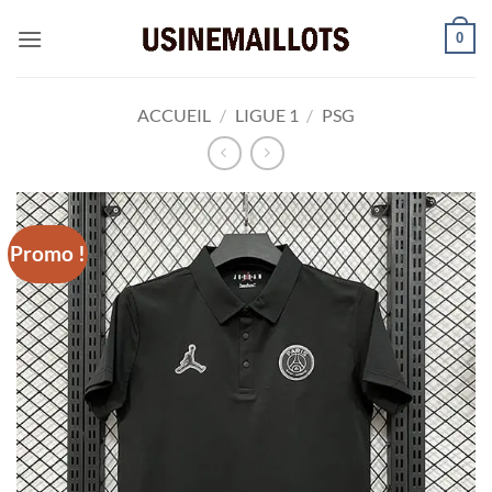
Passer
0
au
contenu
ACCUEIL
/
LIGUE 1
/
PSG
Promo !