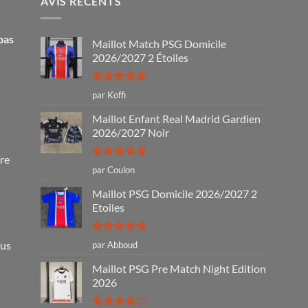
AVIS RÉCENTS
pas
Maillot Match PSG Domicile
2026/2027 2 Étoiles
Note
5
sur
par Koffi
5
Maillot Enfant Real Madrid Gardien
2026/2027 Noir
tre
Note
5
sur
par Coulon
5
Maillot PSG Domicile 2026/2027 2
Etoiles
Note
5
sur
ous
par Abboud
5
Maillot PSG Pre Match Night Edition
2026