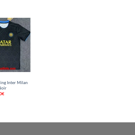
prix
prix
prix
al
actuel
initial
actuel
 :
est :
était :
est :
0€.
18.90€.
46.00€.
18.90€.
ning Inter Milan
Noir
0
€
Le
prix
al
actuel
 :
est :
0€.
16.90€.