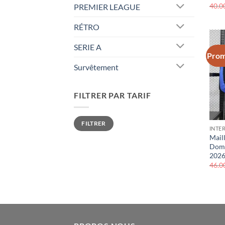
40.0
PREMIER LEAGUE
RÉTRO
SERIE A
Prom
Survêtement
FILTRER PAR TARIF
Prix
Prix
FILTRER
min
max
INTE
Mail
Domi
2026
46.0