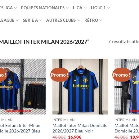
SLIGA
ÉQUIPES NATIONALES
LIGA
LIGUE 1
LEAGUE
SERIE A
AUTRES CLUBS
RÉTRO
7 résultats aff
MAILLOT INTER MILAN 2026/2027”
o !
Promo !
Promo !
R MILAN
INTER MILAN
INTER MILAN
ot Enfant Inter Milan
Maillot Inter Milan Domicile
Maillot Matc
cile 2026/2027 Bleu
2026/2027 Bleu Noir
Domicile 20
40.00
€
Le
16.90
€
Le
46.00
€
Le
18.9