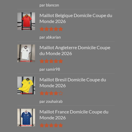
Note
4
par blancon
sur 5
Maillot Belgique Domicile Coupe du
Monde 2026
Note
5
sur
par abkarian
5
Maillot Angleterre Domicile Coupe
du Monde 2026
Note
5
sur
par samir98
5
Maillot Bresil Domicile Coupe du
Monde 2026
Note
4
par zouhairab
sur 5
Maillot France Domicile Coupe du
Monde 2026