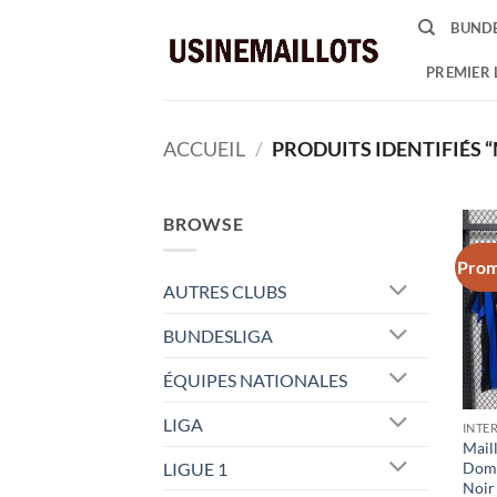
Passer
BUNDE
au
contenu
PREMIER 
ACCUEIL
/
PRODUITS IDENTIFIÉS “
BROWSE
Prom
AUTRES CLUBS
BUNDESLIGA
ÉQUIPES NATIONALES
LIGA
INTE
Maill
LIGUE 1
Domi
Noir