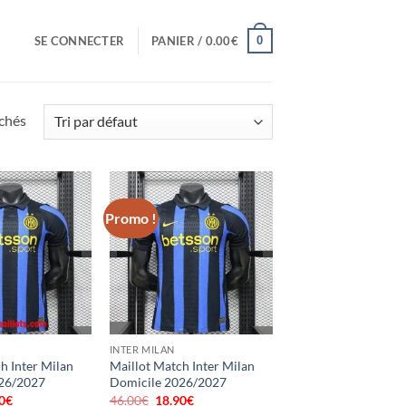
0
SE CONNECTER
PANIER /
0.00
€
ichés
Promo !
INTER MILAN
h Inter Milan
Maillot Match Inter Milan
26/2027
Domicile 2026/2027
0
€
Le
46.00
€
Le
18.90
€
Le