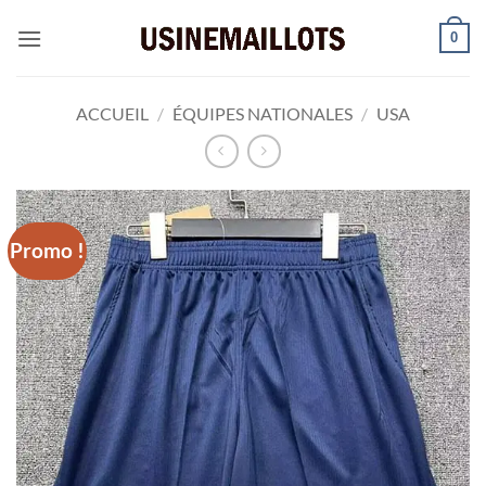
Passer
0
au
contenu
ACCUEIL
/
ÉQUIPES NATIONALES
/
USA
Promo !