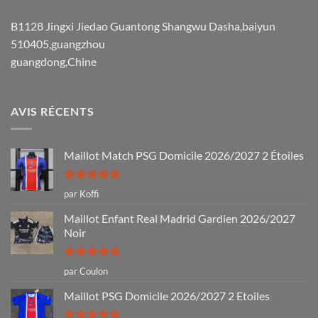
B1128 Jingxi Jiedao Guantong Shangwu Dasha,baiyun
510405,guangzhou
guangdong,Chine
AVIS RÉCENTS
Maillot Match PSG Domicile 2026/2027 2 Étoiles
Note
5
sur
par Koffi
5
Maillot Enfant Real Madrid Gardien 2026/2027
Noir
Note
5
sur
par Coulon
5
Maillot PSG Domicile 2026/2027 2 Etoiles