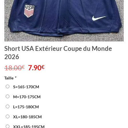
Short USA Extérieur Coupe du Monde
2026
18.00
Le
7.90
Le
€
€
prix
prix
Taille
*
initial
actuel
était :
est :
S=165-170CM
18.00€.
7.90€.
M=170-175CM
L=175-180CM
XL=180-185CM
XXL=185-195CM