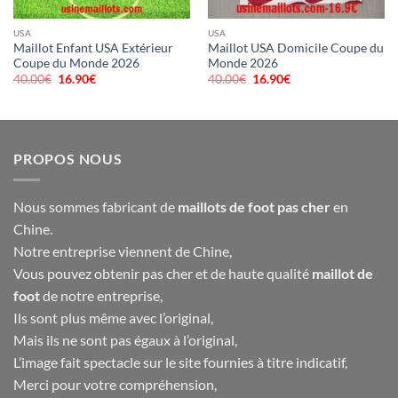
USA
USA
Maillot Enfant USA Extérieur
Maillot USA Domicile Coupe du
Coupe du Monde 2026
Monde 2026
40.00
€
Le
16.90
€
Le
40.00
€
Le
16.90
€
Le
prix
prix
prix
prix
initial
actuel
initial
actuel
était :
est :
était :
est :
40.00€.
16.90€.
40.00€.
16.90€.
PROPOS NOUS
Nous sommes fabricant de
maillots de foot pas cher
en
Chine.
Notre entreprise viennent de Chine,
Vous pouvez obtenir pas cher et de haute qualité
maillot de
foot
de notre entreprise,
Ils sont plus même avec l’original,
Mais ils ne sont pas égaux à l’original,
L’image fait spectacle sur le site fournies à titre indicatif,
Merci pour votre compréhension,