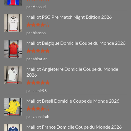
Note
5
sur
par Abboud
5
Maillot PSG Pre Match Night Edition 2026
Note
4
par blancon
sur 5
Maillot Belgique Domicile Coupe du Monde 2026
Note
5
sur
par abkarian
5
Maillot Angleterre Domicile Coupe du Monde
2026
Note
5
sur
par samir98
5
Maillot Bresil Domicile Coupe du Monde 2026
Note
4
par zouhairab
sur 5
Maillot France Domicile Coupe du Monde 2026