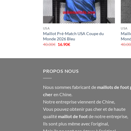
90€.
USA
USA
Maillot Pré-Match USA Coupe du
Mail
Monde 2026 Bleu
Mond
40.00
€
Le
16.90
€
Le
40.0
prix
prix
initial
actuel
était :
est :
40.00€.
16.90€.
PROPOS NOUS
Nous sommes fabricant de
maillots de foot 
cher
en Chine.
Notre entreprise viennent de Chine,
Vous pouvez obtenir pas cher et de haute
qualité
maillot de foot
de notre entreprise,
Ils sont plus même avec l’original,
Mais ils ne sont pas égaux à l’original,