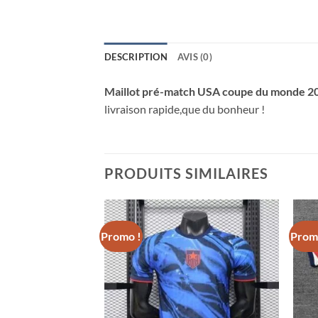
DESCRIPTION
AVIS (0)
Maillot pré-match USA coupe du monde 2
livraison rapide,que du bonheur !
PRODUITS SIMILAIRES
Promo !
Prom
 Domicile Coupe du
el