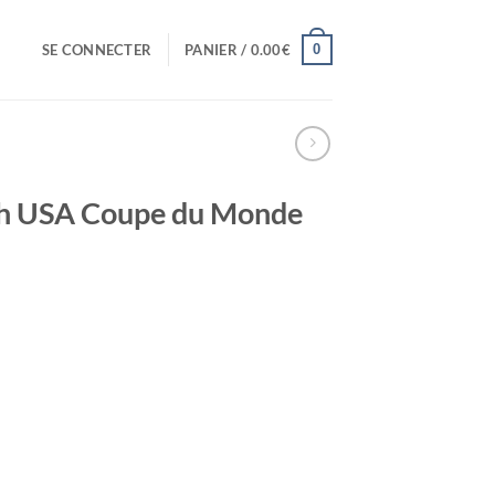
0
SE CONNECTER
PANIER /
0.00
€
ch USA Coupe du Monde
el
0€.