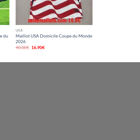
USA
pe du
Maillot USA Domicile Coupe du Monde
2026
40.00
€
Le
16.90
€
Le
prix
prix
initial
actuel
était :
est :
40.00€.
16.90€.