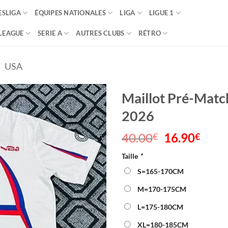
SLIGA
ÉQUIPES NATIONALES
LIGA
LIGUE 1
LEAGUE
SERIE A
AUTRES CLUBS
RÉTRO
/
USA
Maillot Pré-Mat
2026
40.00
Le
16.90
Le
€
€
prix
prix
Taille
*
initial
actu
était :
est :
S=165-170CM
40.00€.
16.9
M=170-175CM
L=175-180CM
XL=180-185CM