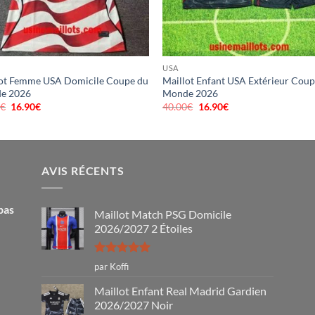
USA
lot Femme USA Domicile Coupe du
Maillot Enfant USA Extérieur Cou
e 2026
Monde 2026
0
€
Le
16.90
€
Le
40.00
€
Le
16.90
€
Le
prix
prix
prix
prix
initial
actuel
initial
actuel
était :
est :
était :
est :
40.00€.
16.90€.
40.00€.
16.90€.
AVIS RÉCENTS
pas
Maillot Match PSG Domicile
2026/2027 2 Étoiles
Note
5
sur
par Koffi
5
Maillot Enfant Real Madrid Gardien
2026/2027 Noir