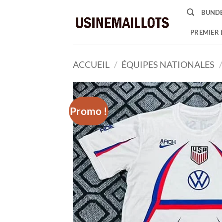
Passer
BUNDE
au
contenu
PREMIER 
ACCUEIL
/
ÉQUIPES NATIONALES
Promo !