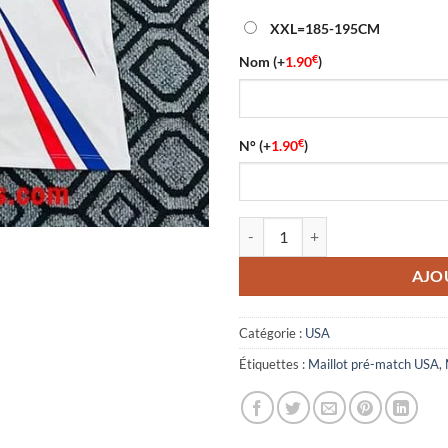
XXL=185-195CM
€
Nom
(+
1.90
)
€
N°
(+
1.90
)
quantité de Maillot Pré-Match 
AJO
Catégorie :
USA
Étiquettes :
Maillot pré-match USA
,