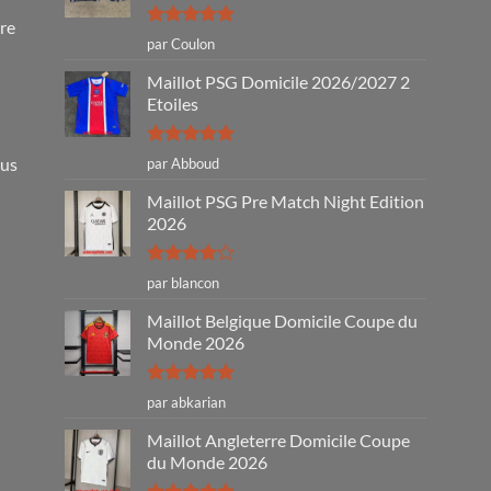
tre
Note
5
sur
par Coulon
5
Maillot PSG Domicile 2026/2027 2
Etoiles
Note
5
sur
ous
par Abboud
5
Maillot PSG Pre Match Night Edition
2026
Note
4
par blancon
sur 5
Maillot Belgique Domicile Coupe du
Monde 2026
Note
5
sur
par abkarian
5
Maillot Angleterre Domicile Coupe
du Monde 2026