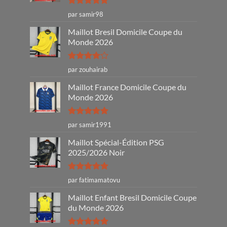
Note
5
sur
par samir98
5
Maillot Bresil Domicile Coupe du
Monde 2026
Note
4
par zouhairab
sur 5
Maillot France Domicile Coupe du
Monde 2026
Note
5
sur
par samir1991
5
Maillot Spécial-Édition PSG
2025/2026 Noir
Note
5
sur
par fatimamatovu
5
Maillot Enfant Bresil Domicile Coupe
du Monde 2026