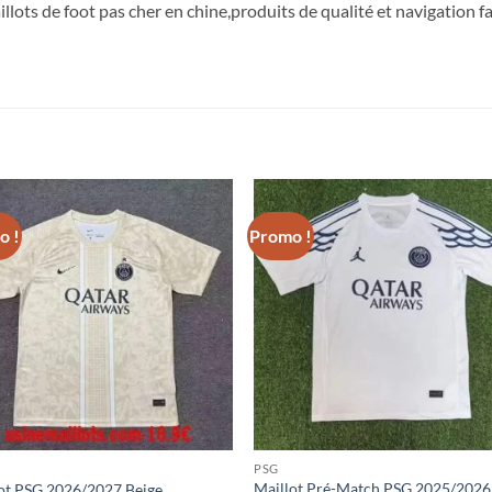
illots de foot pas cher en chine,produits de qualité et navigation fac
o !
Promo !
PSG
Maillot Pré-Match PSG 2025/2026
ot PSG 2026/2027 Beige