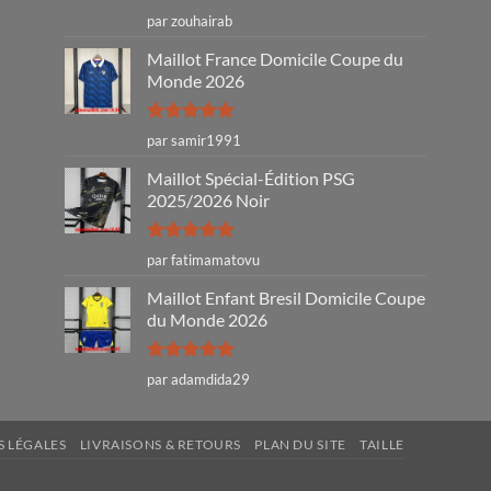
Note
4
par zouhairab
sur 5
Maillot France Domicile Coupe du
Monde 2026
Note
5
sur
par samir1991
5
Maillot Spécial-Édition PSG
2025/2026 Noir
Note
5
sur
par fatimamatovu
5
Maillot Enfant Bresil Domicile Coupe
du Monde 2026
Note
5
sur
par adamdida29
5
 LÉGALES
LIVRAISONS & RETOURS
PLAN DU SITE
TAILLE