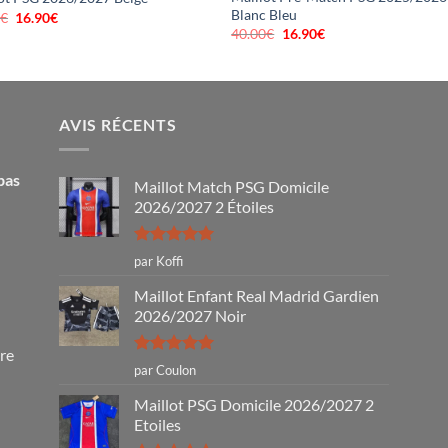
Blanc Bleu
0
€
Le
16.90
€
Le
prix
prix
40.00
€
Le
16.90
€
Le
initial
actuel
prix
prix
était :
est :
initial
actuel
40.00€.
16.90€.
était :
est :
40.00€.
16.90€.
AVIS RÉCENTS
pas
Maillot Match PSG Domicile
2026/2027 2 Étoiles
Note
5
sur
par Koffi
5
Maillot Enfant Real Madrid Gardien
2026/2027 Noir
tre
Note
5
sur
par Coulon
5
Maillot PSG Domicile 2026/2027 2
Etoiles