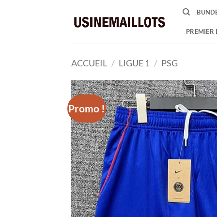
Passer
BUNDE
au
contenu
PREMIER 
ACCUEIL
/
LIGUE 1
/
PSG
Promo !