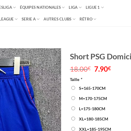
SLIGA
ÉQUIPES NATIONALES
LIGA
LIGUE 1
LEAGUE
SERIE A
AUTRES CLUBS
RÉTRO
Short PSG Domic
18.00
Le
7.90
Le
€
€
prix
prix
Taille
*
initial
actuel
était :
est :
S=165-170CM
18.00€.
7.90€.
M=170-175CM
L=175-180CM
XL=180-185CM
XXL=185-195CM