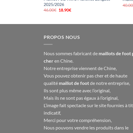
2025/2026
40.0
46.00
€
Le
18.90
€
Le
prix
prix
initial
actuel
était :
est :
46.00€.
18.90€.
PROPOS NOUS
Nous sommes fabricant de
maillots de foot 
cher
en Chine.
Notre entreprise viennent de Chine,
Vous pouvez obtenir pas cher et de haute
qualité
maillot de foot
de notre entreprise,
Ils sont plus même avec l’original,
Mais ils ne sont pas égaux à l’original,
L’image fait spectacle sur le site fournies à ti
indicatif,
Merci pour votre compréhension,
Nous pouvons vendre les produits dans le