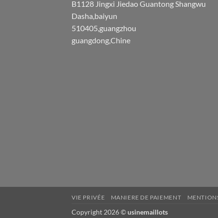
B1128 Jingxi Jiedao Guantong Shangwu
Dasha,baiyun
510405,guangzhou
guangdong,Chine
VIE PRIVÉE
MANIERE DE PAIEMENT
MENTIONS
Copyright 2026 ©
usinemaillots