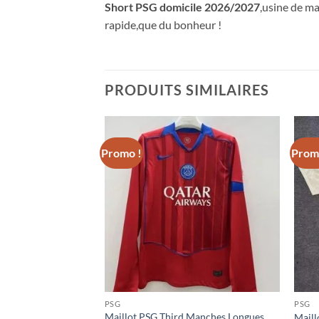
Short PSG domicile 2026/2027
,usine de ma
rapide,que du bonheur !
PRODUITS SIMILAIRES
Promo !
Prom
ile 2025/2026
el
90€.
PSG
PSG
Maillot PSG Third Manches Longues
Maill