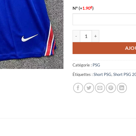
€
N°
(+
1.90
)
quantité de Short PSG Domicile 
AJO
Catégorie :
PSG
Étiquettes :
Short PSG
,
Short PSG 