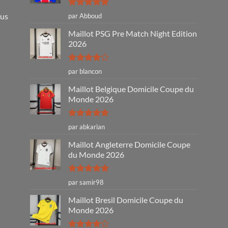
Note
5
sur
ous
par Abboud
5
Maillot PSG Pre Match Night Edition
2026
Note
4
par blancon
sur 5
Maillot Belgique Domicile Coupe du
Monde 2026
Note
5
sur
par abkarian
5
Maillot Angleterre Domicile Coupe
du Monde 2026
Note
5
sur
par samir98
5
Maillot Bresil Domicile Coupe du
Monde 2026