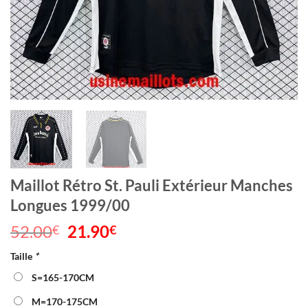
Maillot Rétro St. Pauli Extérieur Manches
Longues 1999/00
52.00
Le
21.90
Le
€
€
prix
prix
Taille
*
initial
actuel
était :
est :
S=165-170CM
52.00€.
21.90€.
M=170-175CM