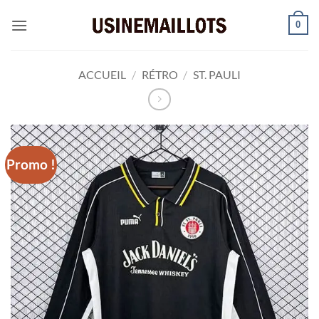
Passer
0
au
contenu
ACCUEIL
/
RÉTRO
/
ST. PAULI
Promo !