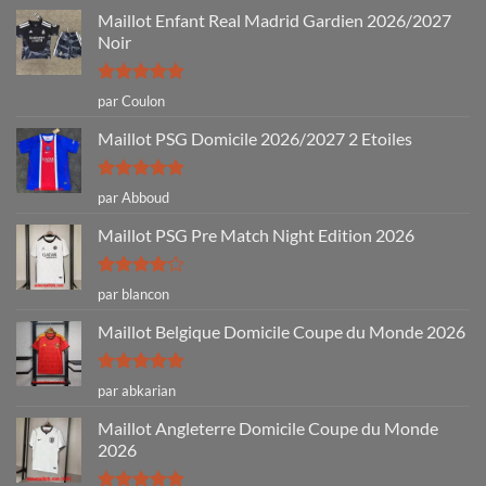
Maillot Enfant Real Madrid Gardien 2026/2027
Noir
Note
5
sur
par Coulon
5
Maillot PSG Domicile 2026/2027 2 Etoiles
Note
5
sur
par Abboud
5
Maillot PSG Pre Match Night Edition 2026
Note
4
par blancon
sur 5
Maillot Belgique Domicile Coupe du Monde 2026
Note
5
sur
par abkarian
5
Maillot Angleterre Domicile Coupe du Monde
2026