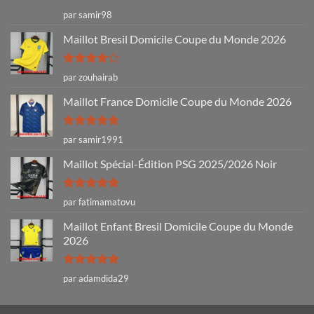
Note
5
sur
par samir98
5
Maillot Bresil Domicile Coupe du Monde 2026
Note
4
par zouhairab
sur 5
Maillot France Domicile Coupe du Monde 2026
Note
5
sur
par samir1991
5
Maillot Spécial-Édition PSG 2025/2026 Noir
Note
5
sur
par fatimamatovu
5
Maillot Enfant Bresil Domicile Coupe du Monde
2026
Note
5
sur
par adamdida29
5