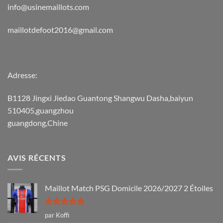
info@usinemaillots.com
maillotdefoot2016@gmail.com
Adresse:
B1128 Jingxi Jiedao Guantong Shangwu Dasha,baiyun
510405,guangzhou
guangdong,Chine
AVIS RÉCENTS
Maillot Match PSG Domicile 2026/2027 2 Étoiles
Note
5
sur
par Koffi
5