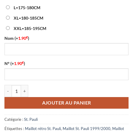
L=175-180CM
XL=180-185CM
XXL=185-195CM
€
Nom
(+
1.90
)
€
N°
(+
1.90
)
quantité de Maillot Rétro St. Pauli Extérieur Manches Longues 1999/
AJOUTER AU PANIER
Catégorie :
St. Pauli
Étiquettes :
Maillot rétro St. Pauli
,
Maillot St. Pauli 1999/2000
,
Maillot