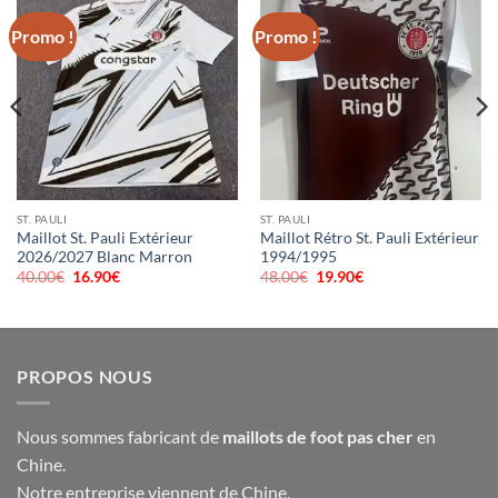
Promo !
Promo !
ST. PAULI
ST. PAULI
Maillot St. Pauli Extérieur
Maillot Rétro St. Pauli Extérieur
2026/2027 Blanc Marron
1994/1995
40.00
€
Le
16.90
€
Le
48.00
€
Le
19.90
€
Le
prix
prix
prix
prix
initial
actuel
initial
actuel
était :
est :
était :
est :
40.00€.
16.90€.
48.00€.
19.90€.
PROPOS NOUS
Nous sommes fabricant de
maillots de foot pas cher
en
Chine.
Notre entreprise viennent de Chine,