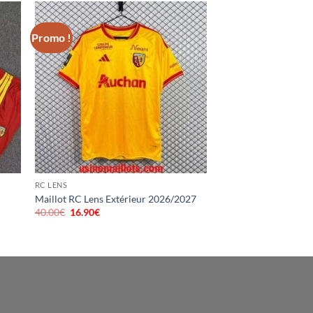
Promo !
RC LENS
Maillot RC Lens Extérieur 2026/2027
40.00
€
Le
16.90
€
Le
prix
prix
initial
actuel
était :
est :
40.00€.
16.90€.