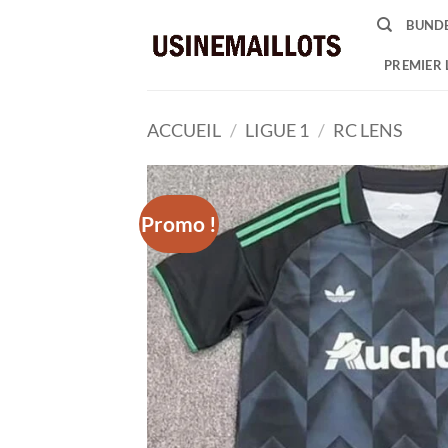
Passer
BUNDE
au
contenu
PREMIER 
ACCUEIL
/
LIGUE 1
/
RC LENS
Promo !