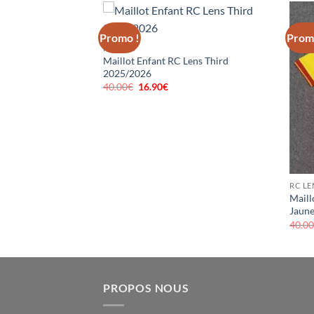
Promo !
Prom
RC LENS
Maillot Enfant RC Lens Third
omicile 2025/2026
2025/2026
40.00
€
Le
16.90
€
Le
el
prix
prix
initial
actuel
90€.
était :
est :
40.00€.
16.90€.
RC LE
Maill
Jaun
40.0
PROPOS NOUS