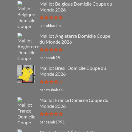
Maillot Belgique Domicile Coupe du
Monde 2026
Note
5
sur
par abkarian
5
Maillot Angleterre Domicile Coupe
du Monde 2026
Note
5
sur
par samir98
5
Maillot Bresil Domicile Coupe du
Monde 2026
Note
4
par zouhairab
sur 5
Maillot France Domicile Coupe du
Monde 2026
Note
5
sur
par samir1991
5