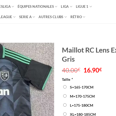
SLIGA
ÉQUIPES NATIONALES
LIGA
LIGUE 1
LEAGUE
SERIE A
AUTRES CLUBS
RÉTRO
Maillot RC Lens 
Gris
40.00
Le
16.90
Le
€
€
prix
prix
Taille
*
initial
actu
était :
est :
S=165-170CM
40.00€.
16.9
M=170-175CM
L=175-180CM
XL=180-185CM