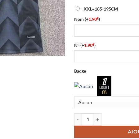
XXL=185-195CM
€
Nom
(+
1.90
)
€
N°
(+
1.90
)
Badge
quantité de Maillot RC Lens Exté
AJO