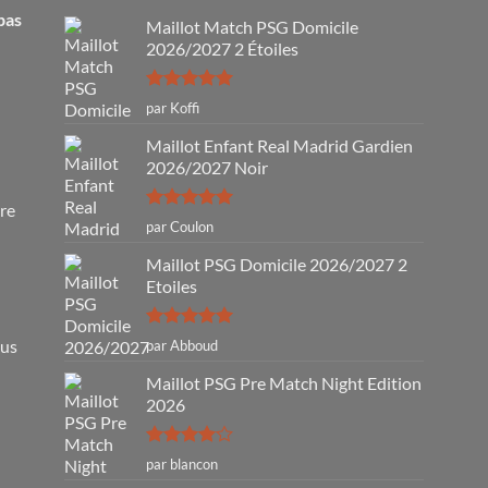
pas
Maillot Match PSG Domicile
2026/2027 2 Étoiles
Note
5
sur
par Koffi
5
Maillot Enfant Real Madrid Gardien
2026/2027 Noir
tre
Note
5
sur
par Coulon
5
Maillot PSG Domicile 2026/2027 2
Etoiles
Note
5
sur
ous
par Abboud
5
Maillot PSG Pre Match Night Edition
2026
Note
4
par blancon
sur 5