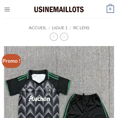
Passer
0
au
contenu
ACCUEIL
/
LIGUE 1
/
RC LENS
Promo !