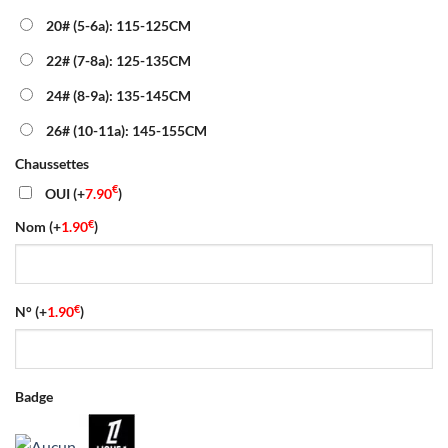
20# (5-6a): 115-125CM
22# (7-8a): 125-135CM
24# (8-9a): 135-145CM
26# (10-11a): 145-155CM
Chaussettes
€
OUI
(+
7.90
)
€
Nom
(+
1.90
)
€
N°
(+
1.90
)
Badge