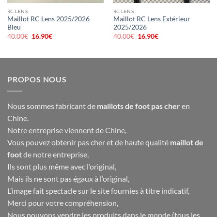
RC LENS
RC LENS
Maillot RC Lens 2025/2026
Maillot RC Lens Extérieur
Bleu
2025/2026
40.00
€
Le
16.90
€
Le
40.00
€
Le
16.90
€
Le
prix
prix
prix
prix
initial
actuel
initial
actuel
était :
est :
était :
est :
40.00€.
16.90€.
40.00€.
16.90€.
PROPOS NOUS
Nous sommes fabricant de
maillots de foot pas cher
en
Chine.
Notre entreprise viennent de Chine,
Vous pouvez obtenir pas cher et de haute qualité
maillot de
foot
de notre entreprise,
Ils sont plus même avec l’original,
Mais ils ne sont pas égaux à l’original,
L’image fait spectacle sur le site fournies à titre indicatif,
Merci pour votre compréhension,
Nous pouvons vendre les produits dans le monde (tous les