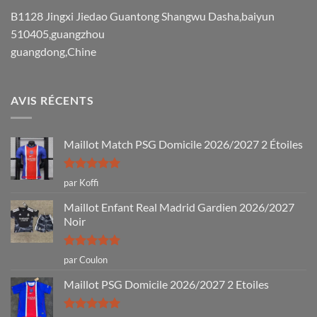
B1128 Jingxi Jiedao Guantong Shangwu Dasha,baiyun
510405,guangzhou
guangdong,Chine
AVIS RÉCENTS
Maillot Match PSG Domicile 2026/2027 2 Étoiles
Note
5
sur
par Koffi
5
Maillot Enfant Real Madrid Gardien 2026/2027
Noir
Note
5
sur
par Coulon
5
Maillot PSG Domicile 2026/2027 2 Etoiles