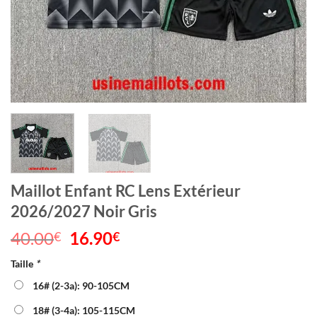
Maillot Enfant RC Lens Extérieur
2026/2027 Noir Gris
40.00
Le
16.90
Le
€
€
prix
prix
Taille
*
initial
actuel
était :
est :
16# (2-3a): 90-105CM
40.00€.
16.90€.
18# (3-4a): 105-115CM