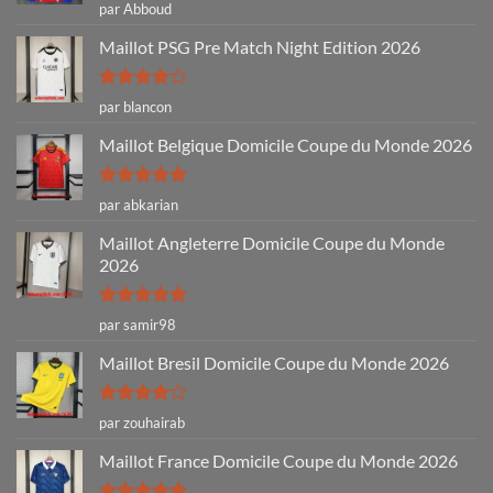
Note
5
sur
par Abboud
5
Maillot PSG Pre Match Night Edition 2026
Note
4
par blancon
sur 5
Maillot Belgique Domicile Coupe du Monde 2026
Note
5
sur
par abkarian
5
Maillot Angleterre Domicile Coupe du Monde
2026
Note
5
sur
par samir98
5
Maillot Bresil Domicile Coupe du Monde 2026
Note
4
par zouhairab
sur 5
Maillot France Domicile Coupe du Monde 2026