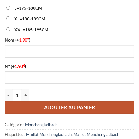
L=175-180CM
XL=180-185CM
XXL=185-195CM
€
Nom
(+
1.90
)
€
N°
(+
1.90
)
quantité de Maillot Monchengladbach Extérieur 2026/2027
AJOUTER AU PANIER
Catégorie :
Monchengladbach
Étiquettes :
Maillot Monchengladbach
,
Maillot Monchengladbach