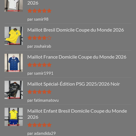
2026
Note
5
sur
par samir98
5
Maillot Bresil Domicile Coupe du Monde 2026
Note
4
par zouhairab
sur 5
Maillot France Domicile Coupe du Monde 2026
Note
5
sur
par samir1991
5
Maillot Spécial-Édition PSG 2025/2026 Noir
Note
5
sur
par fatimamatovu
5
Maillot Enfant Bresil Domicile Coupe du Monde
2026
Note
5
sur
par adamdida29