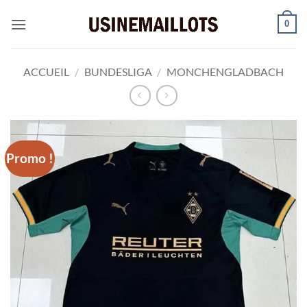
Passer
0
au
contenu
ACCUEIL
/
BUNDESLIGA
/
MONCHENGLADBACH
Promo !