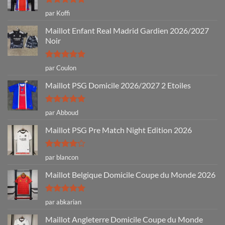
Note
5
sur
par Koffi
5
Maillot Enfant Real Madrid Gardien 2026/2027
Noir
Note
5
sur
par Coulon
5
Maillot PSG Domicile 2026/2027 2 Etoiles
Note
5
sur
par Abboud
5
Maillot PSG Pre Match Night Edition 2026
Note
4
par blancon
sur 5
Maillot Belgique Domicile Coupe du Monde 2026
Note
5
sur
par abkarian
5
Maillot Angleterre Domicile Coupe du Monde