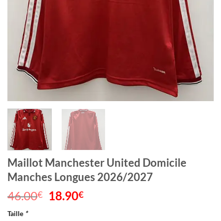
Maillot Manchester United Domicile
Manches Longues 2026/2027
46.00
Le
18.90
Le
€
€
prix
prix
Taille
*
initial
actuel