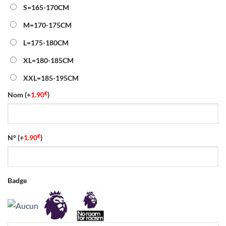
était :
est :
S=165-170CM
46.00€.
18.90€.
M=170-175CM
L=175-180CM
XL=180-185CM
XXL=185-195CM
€
Nom
(+
1.90
)
€
N°
(+
1.90
)
Badge