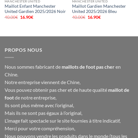
MANCHESTER UNITED
MANCHESTER UNITED
Maillot Enfant Manchester
Maillot Gardien Manchester
United Gardien 2025/2026 Noir
United 2025/2026 Bleu
40.00
€
Le
16.90
€
Le
40.00
€
Le
16.90
€
Le
prix
prix
prix
prix
initial
actuel
initial
actuel
était :
est :
était :
est :
40.00€.
16.90€.
40.00€.
16.90€.
PROPOS NOUS
Nous sommes fabricant de
maillots de foot pas cher
en
Chine.
Notre entreprise viennent de Chine,
Vous pouvez obtenir pas cher et de haute qualité
maillot de
foot
de notre entreprise,
Ils sont plus même avec l’original,
Mais ils ne sont pas égaux à l’original,
L’image fait spectacle sur le site fournies à titre indicatif,
Merci pour votre compréhension,
Nous pouvons vendre les produits dans le monde (tous les