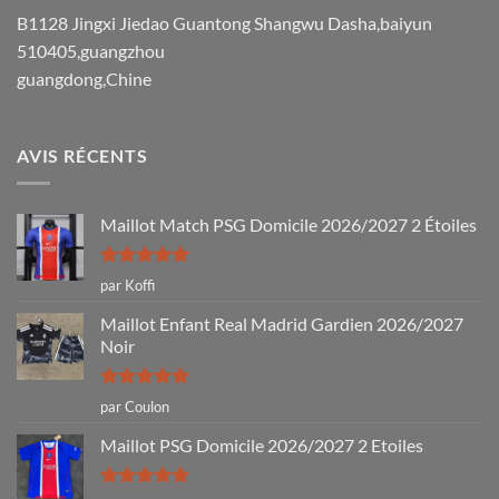
B1128 Jingxi Jiedao Guantong Shangwu Dasha,baiyun
510405,guangzhou
guangdong,Chine
AVIS RÉCENTS
Maillot Match PSG Domicile 2026/2027 2 Étoiles
Note
5
sur
par Koffi
5
Maillot Enfant Real Madrid Gardien 2026/2027
Noir
Note
5
sur
par Coulon
5
Maillot PSG Domicile 2026/2027 2 Etoiles