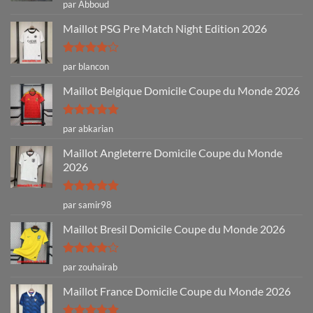
Note
5
sur
par Abboud
5
Maillot PSG Pre Match Night Edition 2026
Note
4
par blancon
sur 5
Maillot Belgique Domicile Coupe du Monde 2026
Note
5
sur
par abkarian
5
Maillot Angleterre Domicile Coupe du Monde
2026
Note
5
sur
par samir98
5
Maillot Bresil Domicile Coupe du Monde 2026
Note
4
par zouhairab
sur 5
Maillot France Domicile Coupe du Monde 2026