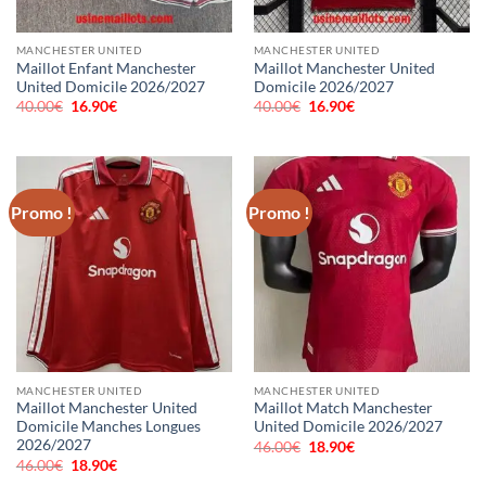
MANCHESTER UNITED
MANCHESTER UNITED
Maillot Enfant Manchester
Maillot Manchester United
United Domicile 2026/2027
Domicile 2026/2027
40.00
€
Le
16.90
€
Le
40.00
€
Le
16.90
€
Le
prix
prix
prix
prix
initial
actuel
initial
actuel
était :
est :
était :
est :
40.00€.
16.90€.
40.00€.
16.90€.
Promo !
Promo !
MANCHESTER UNITED
MANCHESTER UNITED
Maillot Manchester United
Maillot Match Manchester
Domicile Manches Longues
United Domicile 2026/2027
2026/2027
46.00
€
Le
18.90
€
Le
prix
prix
46.00
€
Le
18.90
€
Le
initial
actuel
prix
prix