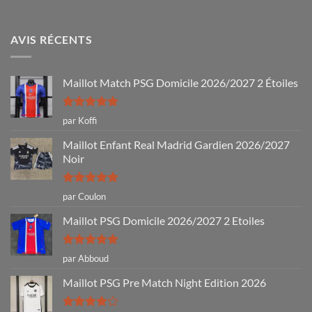
AVIS RÉCENTS
Maillot Match PSG Domicile 2026/2027 2 Étoiles
Note
5
sur
par Koffi
5
Maillot Enfant Real Madrid Gardien 2026/2027
Noir
Note
5
sur
par Coulon
5
Maillot PSG Domicile 2026/2027 2 Etoiles
Note
5
sur
par Abboud
5
Maillot PSG Pre Match Night Edition 2026