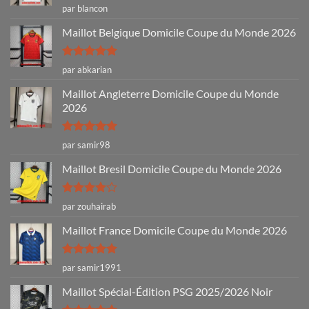
Note
4
par blancon
sur 5
Maillot Belgique Domicile Coupe du Monde 2026
Note
5
sur
par abkarian
5
Maillot Angleterre Domicile Coupe du Monde
2026
Note
5
sur
par samir98
5
Maillot Bresil Domicile Coupe du Monde 2026
Note
4
par zouhairab
sur 5
Maillot France Domicile Coupe du Monde 2026
Note
5
sur
par samir1991
5
Maillot Spécial-Édition PSG 2025/2026 Noir