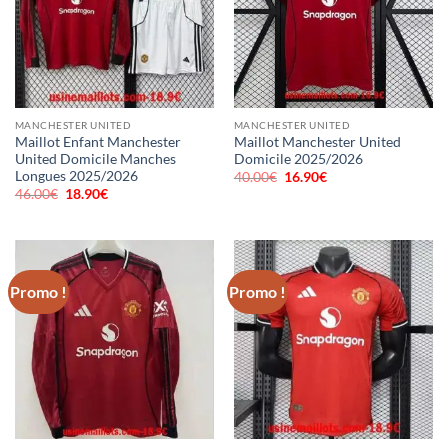
MANCHESTER UNITED
MANCHESTER UNITED
Maillot Enfant Manchester
Maillot Manchester United
United Domicile Manches
Domicile 2025/2026
Longues 2025/2026
40.00
€
Le
16.90
€
Le
prix
prix
46.00
€
Le
18.90
€
Le
initial
actuel
prix
prix
était :
est :
initial
actuel
40.00€.
16.90€.
était :
est :
46.00€.
18.90€.
Promo !
Promo !