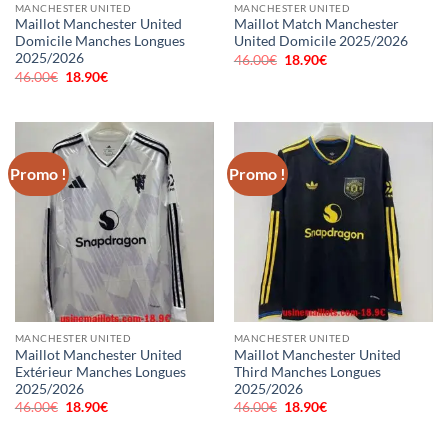
MANCHESTER UNITED
MANCHESTER UNITED
Maillot Manchester United
Maillot Match Manchester
Domicile Manches Longues
United Domicile 2025/2026
2025/2026
46.00
€
Le
18.90
€
Le
prix
prix
46.00
€
Le
18.90
€
Le
initial
actuel
prix
prix
était :
est :
initial
actuel
46.00€.
18.90€.
était :
est :
46.00€.
18.90€.
Promo !
Promo !
MANCHESTER UNITED
MANCHESTER UNITED
Maillot Manchester United
Maillot Manchester United
Extérieur Manches Longues
Third Manches Longues
2025/2026
2025/2026
46.00
€
Le
18.90
€
Le
46.00
€
Le
18.90
€
Le
prix
prix
prix
prix
initial
actuel
initial
actuel
était :
est :
était :
est :