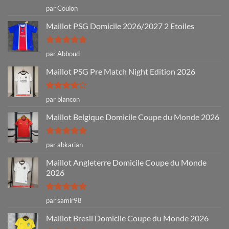
Note
5
sur
par Coulon
5
Maillot PSG Domicile 2026/2027 2 Etoiles
Note
5
sur
par Abboud
5
Maillot PSG Pre Match Night Edition 2026
Note
4
par blancon
sur 5
Maillot Belgique Domicile Coupe du Monde 2026
Note
5
sur
par abkarian
5
Maillot Angleterre Domicile Coupe du Monde
2026
Note
5
sur
par samir98
5
Maillot Bresil Domicile Coupe du Monde 2026