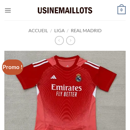
Passer
0
au
contenu
ACCUEIL
/
LIGA
/
REAL MADRID
Promo !