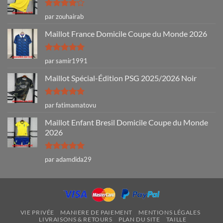
Note
4
par zouhairab
sur 5
Maillot France Domicile Coupe du Monde 2026
Note
5
sur
par samir1991
5
Maillot Spécial-Édition PSG 2025/2026 Noir
Note
5
sur
par fatimamatovu
5
Maillot Enfant Bresil Domicile Coupe du Monde
2026
Note
5
sur
par adamdida29
5
VIE PRIVÉE
MANIERE DE PAIEMENT
MENTIONS LÉGALES
LIVRAISONS & RETOURS
PLAN DU SITE
TAILLE