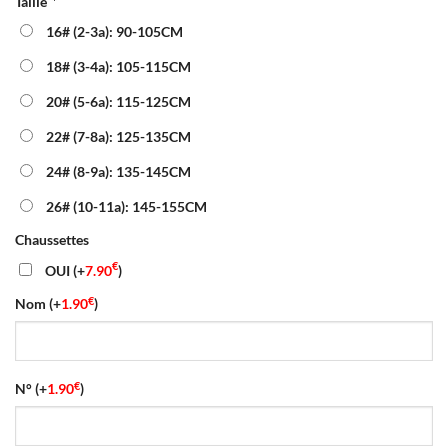
Taille
*
initial
actuel
était :
est :
16# (2-3a): 90-105CM
40.00€.
16.90€.
18# (3-4a): 105-115CM
20# (5-6a): 115-125CM
22# (7-8a): 125-135CM
24# (8-9a): 135-145CM
26# (10-11a): 145-155CM
Chaussettes
€
OUI
(+
7.90
)
€
Nom
(+
1.90
)
€
N°
(+
1.90
)