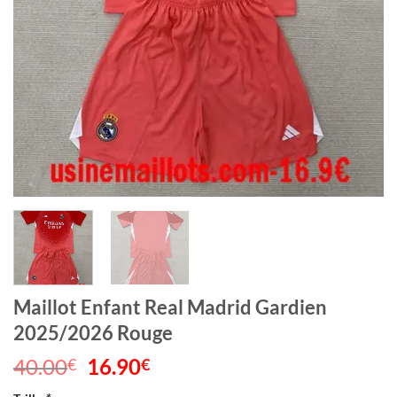
Maillot Enfant Real Madrid Gardien
2025/2026 Rouge
40.00
Le
16.90
Le
€
€
prix
prix