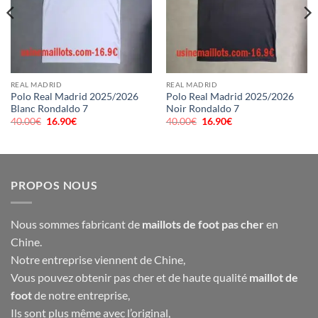
REAL MADRID
REAL MADRID
Polo Real Madrid 2025/2026
Polo Real Madrid 2025/2026
Blanc Rondaldo 7
Noir Rondaldo 7
40.00
€
Le
16.90
€
Le
40.00
€
Le
16.90
€
Le
prix
prix
prix
prix
initial
actuel
initial
actuel
était :
est :
était :
est :
40.00€.
16.90€.
40.00€.
16.90€.
PROPOS NOUS
Nous sommes fabricant de
maillots de foot pas cher
en
Chine.
Notre entreprise viennent de Chine,
Vous pouvez obtenir pas cher et de haute qualité
maillot de
foot
de notre entreprise,
Ils sont plus même avec l’original,