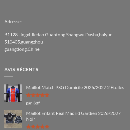
Adresse:
B1128 Jingxi Jiedao Guantong Shangwu Dasha,baiyun
510405,guangzhou
guangdong,Chine
AVIS RÉCENTS
Maillot Match PSG Domicile 2026/2027 2 Étoiles
Note
5
sur
par Koffi
5
Maillot Enfant Real Madrid Gardien 2026/2027
Noir