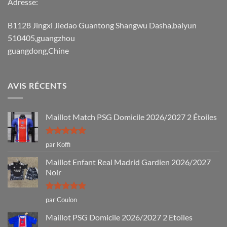
Adresse:
B1128 Jingxi Jiedao Guantong Shangwu Dasha,baiyun
510405,guangzhou
guangdong,Chine
AVIS RÉCENTS
Maillot Match PSG Domicile 2026/2027 2 Étoiles
Note
5
sur
par Koffi
5
Maillot Enfant Real Madrid Gardien 2026/2027
Noir
Note
5
sur
par Coulon
5
Maillot PSG Domicile 2026/2027 2 Etoiles