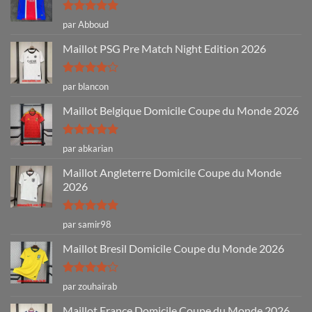
Note
5
sur
par Abboud
5
Maillot PSG Pre Match Night Edition 2026
Note
4
par blancon
sur 5
Maillot Belgique Domicile Coupe du Monde 2026
Note
5
sur
par abkarian
5
Maillot Angleterre Domicile Coupe du Monde
2026
Note
5
sur
par samir98
5
Maillot Bresil Domicile Coupe du Monde 2026
Note
4
par zouhairab
sur 5
Maillot France Domicile Coupe du Monde 2026