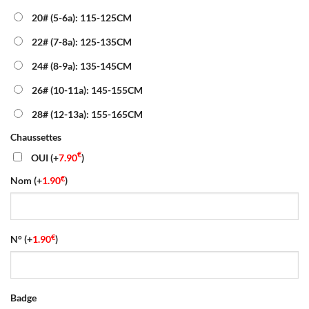
20# (5-6a): 115-125CM
22# (7-8a): 125-135CM
24# (8-9a): 135-145CM
26# (10-11a): 145-155CM
28# (12-13a): 155-165CM
Chaussettes
€
OUI
(+
7.90
)
€
Nom
(+
1.90
)
€
N°
(+
1.90
)
Badge