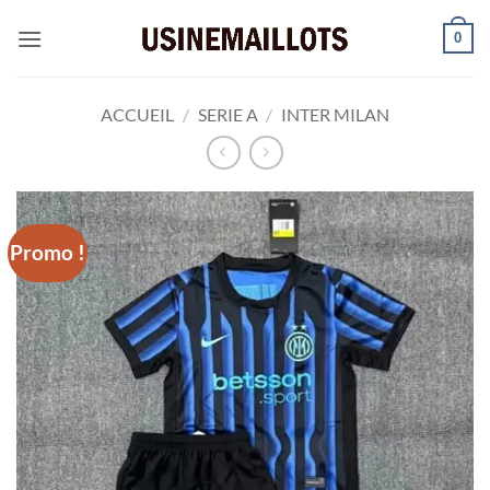
Passer
0
au
contenu
ACCUEIL
/
SERIE A
/
INTER MILAN
Promo !