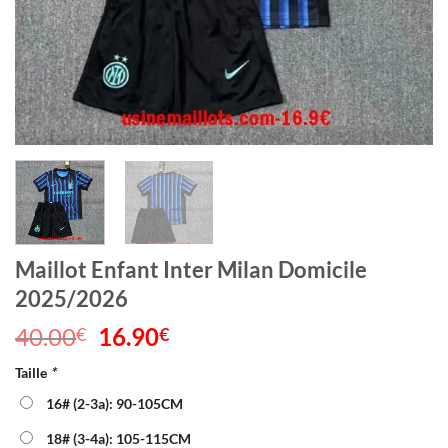
Maillot Enfant Inter Milan Domicile
2025/2026
40.00
Le
16.90
Le
€
€
prix
prix
Taille
*
initial
actuel
était :
est :
16# (2-3a): 90-105CM
40.00€.
16.90€.
18# (3-4a): 105-115CM