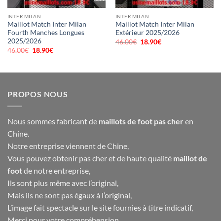
INTER MILAN
INTER MILAN
Maillot Match Inter Milan
Maillot Match Inter Milan
Fourth Manches Longues
Extérieur 2025/2026
2025/2026
46.00
€
Le
18.90
€
Le
prix
prix
46.00
€
Le
18.90
€
Le
initial
actuel
prix
prix
était :
est :
initial
actuel
46.00€.
18.90€.
était :
est :
46.00€.
18.90€.
PROPOS NOUS
Nous sommes fabricant de
maillots de foot pas cher
en
Chine.
Notre entreprise viennent de Chine,
Vous pouvez obtenir pas cher et de haute qualité
maillot de
foot
de notre entreprise,
Ils sont plus même avec l’original,
Mais ils ne sont pas égaux à l’original,
L’image fait spectacle sur le site fournies à titre indicatif,
Merci pour votre compréhension,