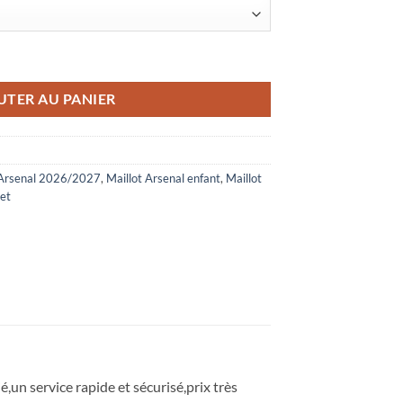
al Gardien 2026/2027 Violet
UTER AU PANIER
 Arsenal 2026/2027
,
Maillot Arsenal enfant
,
Maillot
let
ié,un service rapide et sécurisé,prix très