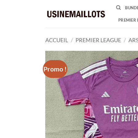
Passer
BUNDE
au
contenu
PREMIER 
ACCUEIL
/
PREMIER LEAGUE
/
AR
Promo !