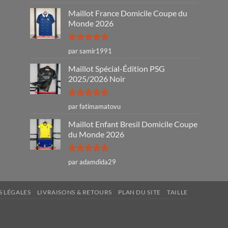
sur 5
Maillot France Domicile Coupe du
Monde 2026
Note
5
sur
par samir1991
5
Maillot Spécial-Édition PSG
2025/2026 Noir
Note
5
sur
par fatimamatovu
5
Maillot Enfant Bresil Domicile Coupe
du Monde 2026
Note
5
sur
par adamdida29
5
 LÉGALES
LIVRAISONS & RETOURS
PLAN DU SITE
TAILLE