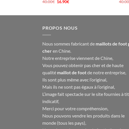
40.00
€
Le
16.90
€
Le
40.0
prix
prix
el
initial
actuel
était :
est :
90€.
40.00€.
16.90€.
PROPOS NOUS
Nous sommes fabricant de
maillots de foot 
cher
en Chine.
Notre entreprise viennent de Chine,
Vous pouvez obtenir pas cher et de haute
qualité
maillot de foot
de notre entreprise,
Ils sont plus même avec l’original,
Mais ils ne sont pas égaux à l’original,
L’image fait spectacle sur le site fournies à ti
indicatif,
Merci pour votre compréhension,
Nous pouvons vendre les produits dans le
monde (tous les pays),