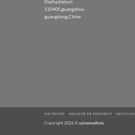
Dasha,baiyun
510405,guangzhou
guangdong,Chine
VIE PRIVÉE
MANIERE DE PAIEMENT
MENTIONS
Copyright 2026 ©
usinemaillots