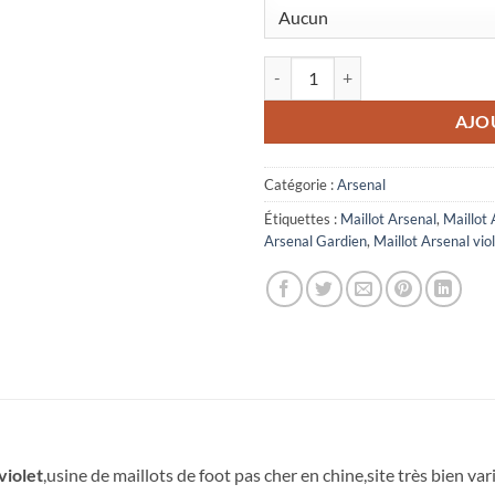
quantité de Maillot Enfant Arsen
AJO
Catégorie :
Arsenal
Étiquettes :
Maillot Arsenal
,
Maillot
Arsenal Gardien
,
Maillot Arsenal vio
violet
,usine de maillots de foot pas cher en chine,site très bien var