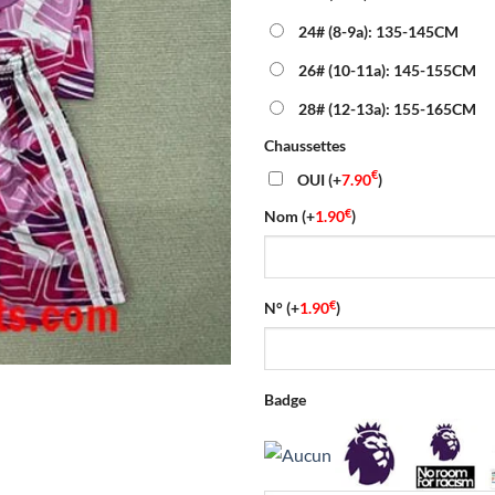
24# (8-9a): 135-145CM
26# (10-11a): 145-155CM
28# (12-13a): 155-165CM
Chaussettes
€
OUI
(+
7.90
)
€
Nom
(+
1.90
)
€
N°
(+
1.90
)
Badge