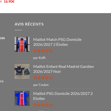
prix
prix
0
€
Le
16.90
€
Le
initial
actuel
prix
prix
était :
est :
initial
actuel
40.00€.
16.90€.
était :
est :
40.00€.
16.90€.
AVIS RÉCENTS
pas
Maillot Match PSG Domicile
2026/2027 2 Étoiles
Note
5
sur
par Koffi
5
Maillot Enfant Real Madrid Gardien
2026/2027 Noir
tre
Note
5
sur
par Coulon
5
Maillot PSG Domicile 2026/2027 2
Etoiles
Note
5
sur