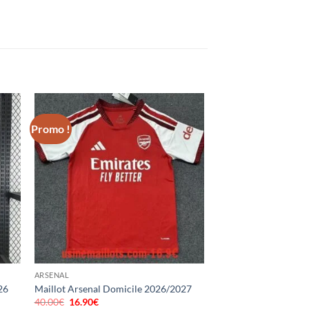
Promo !
ARSENAL
26
Maillot Arsenal Domicile 2026/2027
40.00
€
Le
16.90
€
Le