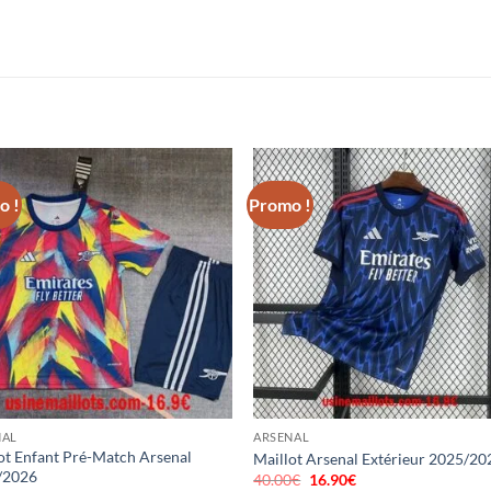
o !
Promo !
NAL
ARSENAL
ot Enfant Pré-Match Arsenal
Maillot Arsenal Extérieur 2025/20
/2026
40.00
€
Le
16.90
€
Le