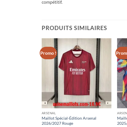
compétitif.
PRODUITS SIMILAIRES
Promo !
Prom
ARSENAL
ARSE
nal Domicile
Maillot Spécial-Édition Arsenal
Maill
2026/2027 Rouge
2025