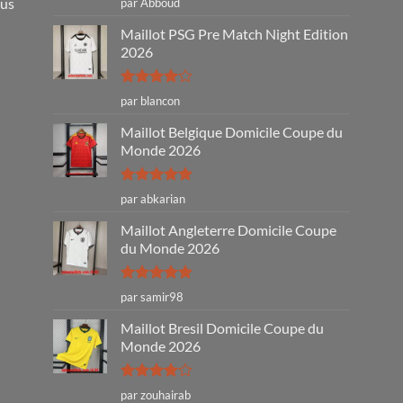
ous
par Abboud
5
Maillot PSG Pre Match Night Edition
2026
Note
4
par blancon
sur 5
Maillot Belgique Domicile Coupe du
Monde 2026
Note
5
sur
par abkarian
5
Maillot Angleterre Domicile Coupe
du Monde 2026
Note
5
sur
par samir98
5
Maillot Bresil Domicile Coupe du
Monde 2026
Note
4
par zouhairab