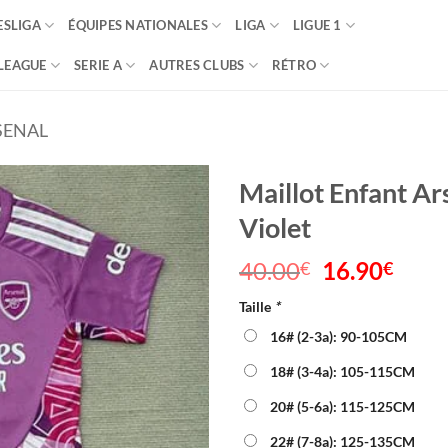
SLIGA
ÉQUIPES NATIONALES
LIGA
LIGUE 1
LEAGUE
SERIE A
AUTRES CLUBS
RÉTRO
SENAL
Maillot Enfant A
Violet
40.00
Le
16.90
Le
€
€
prix
prix
Taille
*
initial
actu
était :
est :
16# (2-3a): 90-105CM
40.00€.
16.9
18# (3-4a): 105-115CM
20# (5-6a): 115-125CM
22# (7-8a): 125-135CM