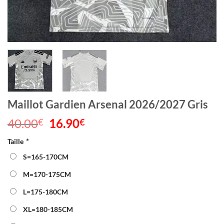
Maillot Gardien Arsenal 2026/2027 Gris
40.00
Le
16.90
Le
€
€
prix
prix
Taille
*
initial
actuel
était :
est :
S=165-170CM
40.00€.
16.90€.
M=170-175CM
L=175-180CM
XL=180-185CM