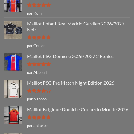
Note
5
sur
par Koffi
5
Maillot Enfant Real Madrid Gardien 2026/2027
Noir
Note
5
sur
par Coulon
5
Maillot PSG Domicile 2026/2027 2 Etoiles
Note
5
sur
par Abboud
5
Maillot PSG Pre Match Night Edition 2026
Note
4
par blancon
sur 5
Maillot Belgique Domicile Coupe du Monde 2026
Note
5
sur
par abkarian
5