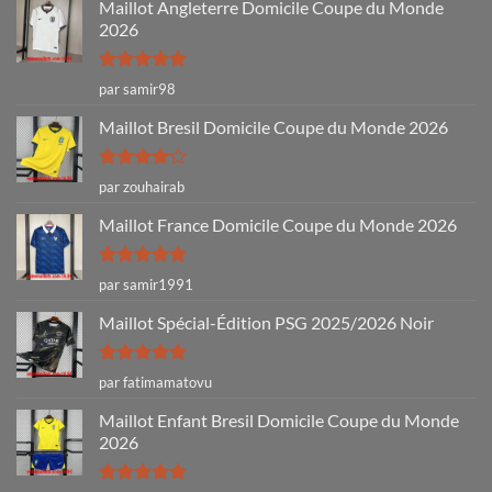
Maillot Angleterre Domicile Coupe du Monde
2026
Note
5
sur
par samir98
5
Maillot Bresil Domicile Coupe du Monde 2026
Note
4
par zouhairab
sur 5
Maillot France Domicile Coupe du Monde 2026
Note
5
sur
par samir1991
5
Maillot Spécial-Édition PSG 2025/2026 Noir
Note
5
sur
par fatimamatovu
5
Maillot Enfant Bresil Domicile Coupe du Monde
2026