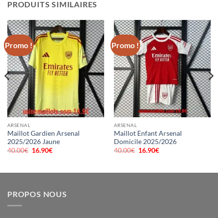
PRODUITS SIMILAIRES
Promo !
Promo !
ARSENAL
ARSENAL
Maillot Gardien Arsenal
Maillot Enfant Arsenal
2025/2026 Jaune
Domicile 2025/2026
40.00
€
Le
16.90
€
Le
40.00
€
Le
16.90
€
Le
prix
prix
prix
prix
initial
actuel
initial
actuel
était :
est :
était :
est :
40.00€.
16.90€.
40.00€.
16.90€.
PROPOS NOUS