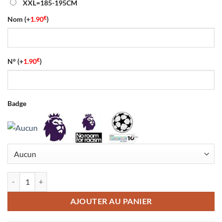
XXL=185-195CM
€
Nom
(+
1.90
)
€
N°
(+
1.90
)
Badge
quantité de Maillot Gardien Arsenal 2026/2027 Gris
AJOUTER AU PANIER