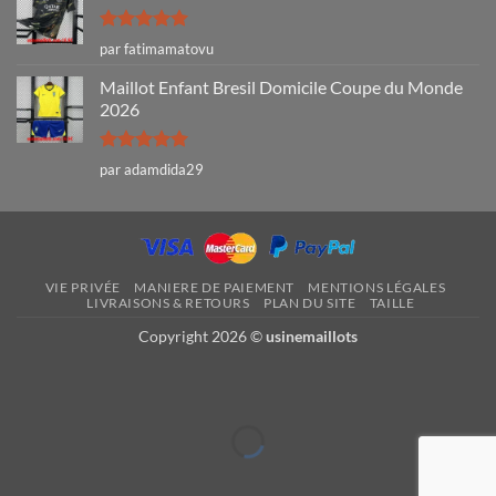
Note
5
sur
par fatimamatovu
5
Maillot Enfant Bresil Domicile Coupe du Monde
2026
Note
5
sur
par adamdida29
5
VIE PRIVÉE
MANIERE DE PAIEMENT
MENTIONS LÉGALES
LIVRAISONS & RETOURS
PLAN DU SITE
TAILLE
Copyright 2026 ©
usinemaillots