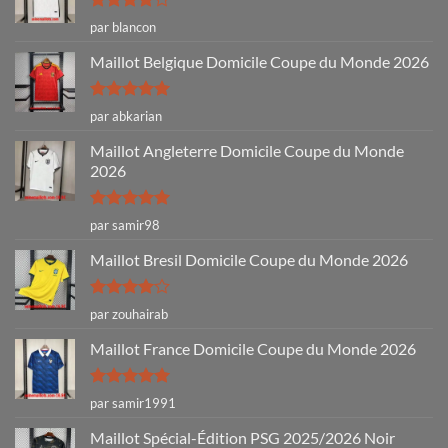
Note
4
par blancon
sur 5
Maillot Belgique Domicile Coupe du Monde 2026
Note
5
sur
par abkarian
5
Maillot Angleterre Domicile Coupe du Monde
2026
Note
5
sur
par samir98
5
Maillot Bresil Domicile Coupe du Monde 2026
Note
4
par zouhairab
sur 5
Maillot France Domicile Coupe du Monde 2026
Note
5
sur
par samir1991
5
Maillot Spécial-Édition PSG 2025/2026 Noir