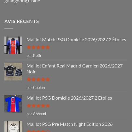
guangdong,Chine
AVIS RÉCENTS
Maillot Match PSG Domicile 2026/2027 2 Étoiles
Note
5
sur
par Koffi
5
Maillot Enfant Real Madrid Gardien 2026/2027
Noir
Note
5
sur
par Coulon
5
Maillot PSG Domicile 2026/2027 2 Etoiles
Note
5
sur
par Abboud
5
Maillot PSG Pre Match Night Edition 2026