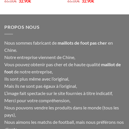
65.00
€
Le
32.90
€
Le
65.00
€
Le
32.90
€
Le
prix
prix
prix
prix
initial
actuel
initial
actuel
était :
est :
était :
est :
65.00€.
32.90€.
65.00€.
32.90€.
PROPOS NOUS
Nous sommes fabricant de
maillots de foot pas cher
en
Chine.
Notre entreprise viennent de Chine,
Vous pouvez obtenir pas cher et de haute qualité
maillot de
foot
de notre entreprise,
Ils sont plus même avec l’original,
Mais ils ne sont pas égaux à l’original,
L’image fait spectacle sur le site fournies à titre indicatif,
Merci pour votre compréhension,
Nous pouvons vendre les produits dans le monde (tous les
pays),
Nous aimons les matchs de football, mais nous préférons nos