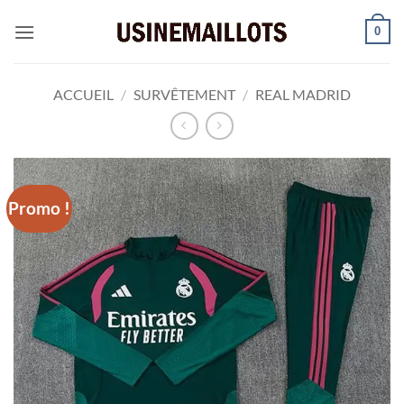
Passer
0
au
contenu
ACCUEIL
/
SURVÊTEMENT
/
REAL MADRID
Promo !