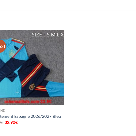
o !
GNE
tement Espagne 2026/2027 Bleu
0
€
Le
32.90
€
Le
prix
prix
initial
actuel
était :
est :