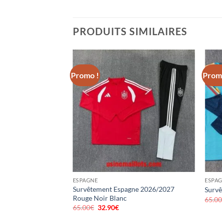
PRODUITS SIMILAIRES
Promo !
Prom
ESPAGNE
ESPA
Survêtement Espagne 2026/2027
Survê
Rouge Noir Blanc
65.0
65.00
€
Le
32.90
€
Le
prix
prix
initial
actuel