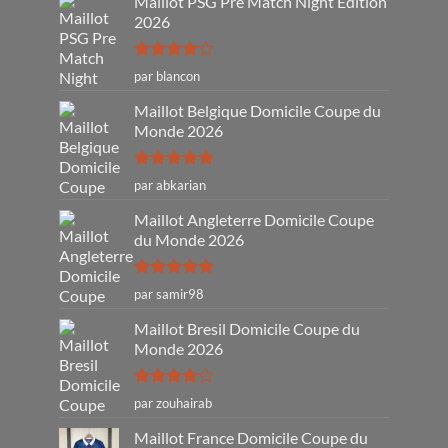
Maillot PSG Pre Match Night Edition
2026
Note
4
par blancon
sur 5
Maillot Belgique Domicile Coupe du
Monde 2026
Note
5
sur
par abkarian
5
Maillot Angleterre Domicile Coupe
du Monde 2026
Note
5
sur
par samir98
5
Maillot Bresil Domicile Coupe du
Monde 2026
Note
4
par zouhairab
sur 5
Maillot France Domicile Coupe du