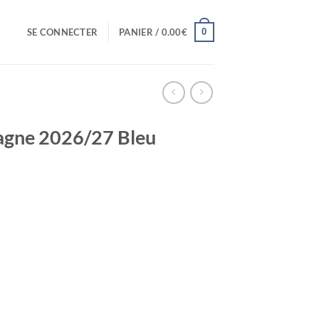
0
SE CONNECTER
PANIER /
0.00
€
agne 2026/27 Bleu
el
0€.