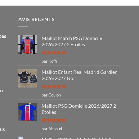
65.00€.
32.90€.
AVIS RÉCENTS
pas
Maillot Match PSG Domicile
2026/2027 2 Étoiles
Note
5
sur
par Koffi
5
Maillot Enfant Real Madrid Gardien
2026/2027 Noir
tre
Note
5
sur
par Coulon
5
Maillot PSG Domicile 2026/2027 2
Etoiles
Note
5
sur
ous
par Abboud
5