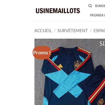
Passer
BUNDE
au
contenu
PREMIER 
ACCUEIL
/
SURVÊTEMENT
/
ESPA
Promo !