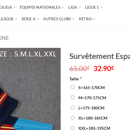
SLIGA
ÉQUIPES NATIONALES
LIGA
LIGUE 1
LEAGUE
SERIE A
AUTRES CLUBS
RÉTRO
GNE
Survêtement Esp
65.00
Le
32.90
Le
€
€
prix
prix
Taille
*
initial
actu
était :
est :
S=165-170CM
65.00€.
32.9
M=170-175CM
L=175-180CM
XL=180-185CM
XXL=185-195CM