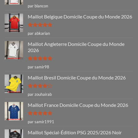
Note
4
par blancon
sur 5
Maillot Belgique Domicile Coupe du Monde 2026
Note
5
sur
par abkarian
5
Maillot Angleterre Domicile Coupe du Monde
2026
Note
5
sur
par samir98
5
Maillot Bresil Domicile Coupe du Monde 2026
Note
4
par zouhairab
sur 5
Maillot France Domicile Coupe du Monde 2026
Note
5
sur
par samir1991
5
Maillot Spécial-Édition PSG 2025/2026 Noir