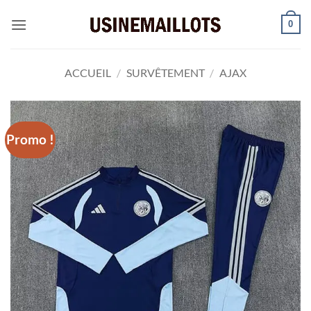
Passer
0
au
contenu
ACCUEIL
/
SURVÊTEMENT
/
AJAX
Promo !