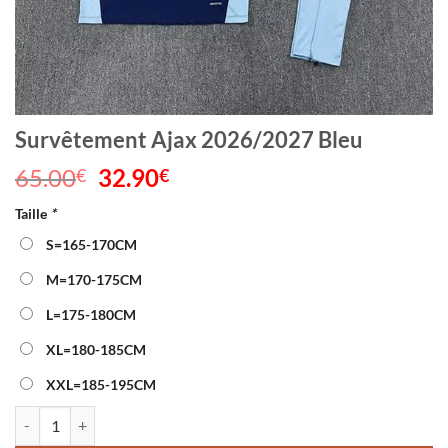
Survêtement Ajax 2026/2027 Bleu
65.00
Le
32.90
Le
€
€
prix
prix
Taille
*
initial
actuel
était :
est :
S=165-170CM
65.00€.
32.90€.
M=170-175CM
L=175-180CM
XL=180-185CM
XXL=185-195CM
quantité de Survêtement Ajax 2026/2027 Bleu