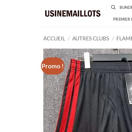
Passer
BUNDE
au
contenu
PREMIER 
ACCUEIL
/
AUTRES CLUBS
/
FLAM
Promo !