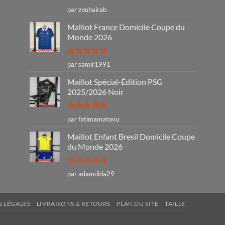
Note
4
par zouhairab
sur 5
Maillot France Domicile Coupe du
Monde 2026
Note
5
sur
par samir1991
5
Maillot Spécial-Édition PSG
2025/2026 Noir
Note
5
sur
par fatimamatovu
5
Maillot Enfant Bresil Domicile Coupe
du Monde 2026
Note
5
sur
par adamdida29
5
 LÉGALES
LIVRAISONS & RETOURS
PLAN DU SITE
TAILLE