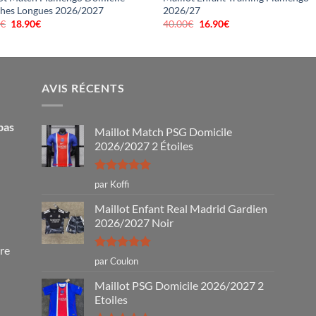
hes Longues 2026/2027
2026/27
0
€
Le
18.90
€
Le
40.00
€
Le
16.90
€
Le
prix
prix
prix
prix
initial
actuel
initial
actuel
était :
est :
était :
est :
46.00€.
18.90€.
40.00€.
16.90€.
AVIS RÉCENTS
pas
Maillot Match PSG Domicile
2026/2027 2 Étoiles
Note
5
sur
par Koffi
5
Maillot Enfant Real Madrid Gardien
2026/2027 Noir
tre
Note
5
sur
par Coulon
5
Maillot PSG Domicile 2026/2027 2
Etoiles