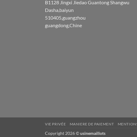
B1128 Jingxi Jiedao Guantong Shangwu
Dasha,baiyun
510405,guangzhou
guangdong,Chine
VIE PRIVÉE
MANIERE DE PAIEMENT
MENTIONS
Copyright 2026 ©
usinemaillots