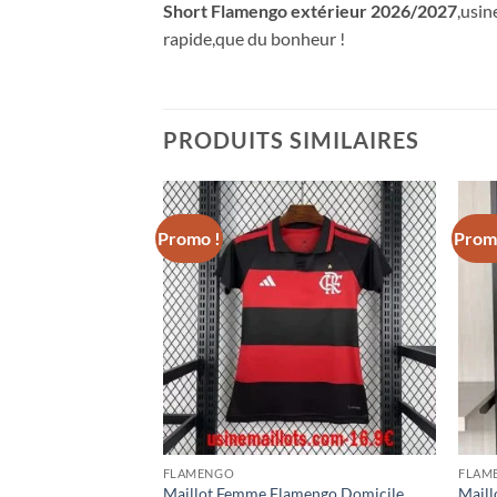
Short Flamengo extérieur 2026/2027
,usin
rapide,que du bonheur !
PRODUITS SIMILAIRES
Promo !
Prom
FLAMENGO
FLAM
mengo Domicile
Maillot Femme Flamengo Domicile
Maill