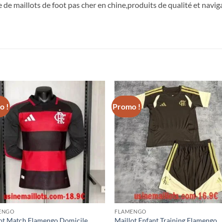
e de maillots de foot pas cher en chine,produits de qualité et navigat
o !
Promo !
ENGO
FLAMENGO
ot Match Flamengo Domicile
Maillot Enfant Training Flamengo