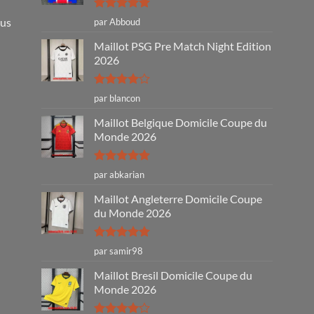
Note
5
sur
ous
par Abboud
5
Maillot PSG Pre Match Night Edition
2026
Note
4
par blancon
sur 5
Maillot Belgique Domicile Coupe du
Monde 2026
Note
5
sur
par abkarian
5
Maillot Angleterre Domicile Coupe
du Monde 2026
Note
5
sur
par samir98
5
Maillot Bresil Domicile Coupe du
Monde 2026