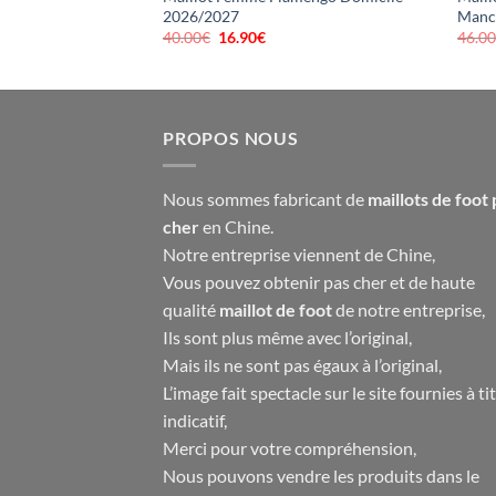
2026/2027
Manc
40.00
€
Le
16.90
€
Le
46.0
prix
prix
el
initial
actuel
était :
est :
90€.
40.00€.
16.90€.
PROPOS NOUS
Nous sommes fabricant de
maillots de foot 
cher
en Chine.
Notre entreprise viennent de Chine,
Vous pouvez obtenir pas cher et de haute
qualité
maillot de foot
de notre entreprise,
Ils sont plus même avec l’original,
Mais ils ne sont pas égaux à l’original,
L’image fait spectacle sur le site fournies à ti
indicatif,
Merci pour votre compréhension,
Nous pouvons vendre les produits dans le