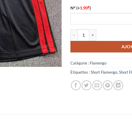
€
N°
(+
1.90
)
quantité de Short Flamengo Exté
AJO
Catégorie :
Flamengo
Étiquettes :
Short Flamengo
,
Short 