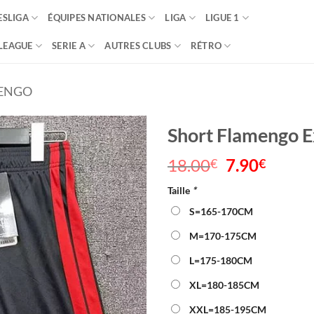
SLIGA
ÉQUIPES NATIONALES
LIGA
LIGUE 1
LEAGUE
SERIE A
AUTRES CLUBS
RÉTRO
ENGO
Short Flamengo 
18.00
Le
7.90
Le
€
€
prix
prix
Taille
*
initial
actuel
était :
est :
S=165-170CM
18.00€.
7.90€.
M=170-175CM
L=175-180CM
XL=180-185CM
XXL=185-195CM