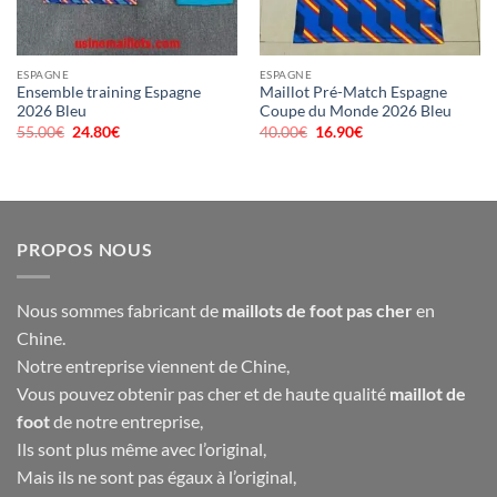
ESPAGNE
ESPAGNE
Ensemble training Espagne
Maillot Pré-Match Espagne
2026 Bleu
Coupe du Monde 2026 Bleu
55.00
€
Le
24.80
€
Le
40.00
€
Le
16.90
€
Le
prix
prix
prix
prix
initial
actuel
initial
actuel
était :
est :
était :
est :
55.00€.
24.80€.
40.00€.
16.90€.
PROPOS NOUS
Nous sommes fabricant de
maillots de foot pas cher
en
Chine.
Notre entreprise viennent de Chine,
Vous pouvez obtenir pas cher et de haute qualité
maillot de
foot
de notre entreprise,
Ils sont plus même avec l’original,
Mais ils ne sont pas égaux à l’original,