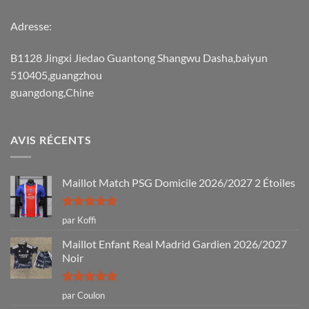
Adresse:
B1128 Jingxi Jiedao Guantong Shangwu Dasha,baiyun
510405,guangzhou
guangdong,Chine
AVIS RÉCENTS
Maillot Match PSG Domicile 2026/2027 2 Étoiles
Note
5
sur
par Koffi
5
Maillot Enfant Real Madrid Gardien 2026/2027
Noir
Note
5
sur
par Coulon
5