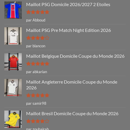
Maillot PSG Domicile 2026/2027 2 Etoiles
Note
5
sur
par Abboud
5
Maillot PSG Pre Match Night Edition 2026
Note
4
par blancon
sur 5
Maillot Belgique Domicile Coupe du Monde 2026
Note
5
sur
par abkarian
5
Maillot Angleterre Domicile Coupe du Monde
2026
Note
5
sur
par samir98
5
Maillot Bresil Domicile Coupe du Monde 2026
Note
4
par zouhairab