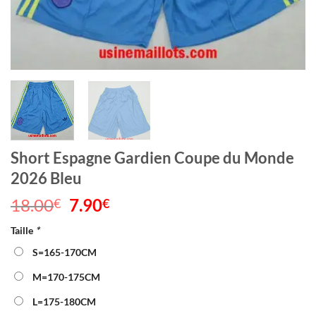
Short Espagne Gardien Coupe du Monde
2026 Bleu
18.00
Le
7.90
Le
€
€
prix
prix
Taille
*
initial
actuel
était :
est :
S=165-170CM
18.00€.
7.90€.
M=170-175CM
L=175-180CM