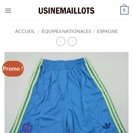
Passer
0
au
contenu
ACCUEIL
/
ÉQUIPES NATIONALES
/
ESPAGNE
Promo !