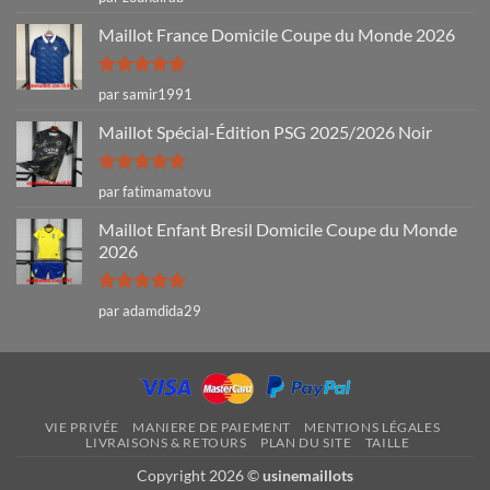
sur 5
Maillot France Domicile Coupe du Monde 2026
Note
5
sur
par samir1991
5
Maillot Spécial-Édition PSG 2025/2026 Noir
Note
5
sur
par fatimamatovu
5
Maillot Enfant Bresil Domicile Coupe du Monde
2026
Note
5
sur
par adamdida29
5
VIE PRIVÉE
MANIERE DE PAIEMENT
MENTIONS LÉGALES
LIVRAISONS & RETOURS
PLAN DU SITE
TAILLE
Copyright 2026 ©
usinemaillots