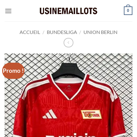
Passer
0
au
contenu
ACCUEIL
/
BUNDESLIGA
/
UNION BERLIN
Promo !