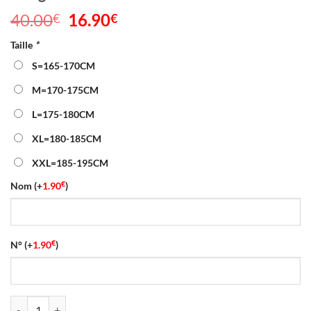
40.00
Le
16.90
Le
€
€
prix
prix
Taille
*
initial
actuel
était :
est :
S=165-170CM
40.00€.
16.90€.
M=170-175CM
L=175-180CM
XL=180-185CM
XXL=185-195CM
€
Nom
(+
1.90
)
€
N°
(+
1.90
)
quantité de Maillot Union Berlin Domicile 2026/2027 Rouge