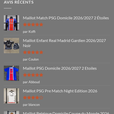
AVIS RÉCENTS
Maillot Match PSG Domicile 2026/2027 2 Étoiles
Note
5
sur
par Koffi
5
Maillot Enfant Real Madrid Gardien 2026/2027
Noir
Note
5
sur
par Coulon
5
Maillot PSG Domicile 2026/2027 2 Etoiles
Note
5
sur
par Abboud
5
Maillot PSG Pre Match Night Edition 2026
Note
4
par blancon
sur 5
Maillot Belgique Domicile Coupe du Monde 2026