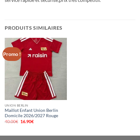
PRODUITS SIMILAIRES
Promo !
UNION BERLIN
Maillot Enfant Union Berlin
Domicile 2026/2027 Rouge
40.00
€
Le
16.90
€
Le
prix
prix
initial
actuel
était :
est :
40.00€.
16.90€.