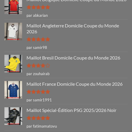
Note
5
sur
par abkarian
5
Maillot Angleterre Domicile Coupe du Monde
2026
Note
5
sur
par samir98
5
Maillot Bresil Domicile Coupe du Monde 2026
Note
4
par zouhairab
sur 5
Maillot France Domicile Coupe du Monde 2026
Note
5
sur
par samir1991
5
Maillot Spécial-Édition PSG 2025/2026 Noir
Note
5
sur
par fatimamatovu
5