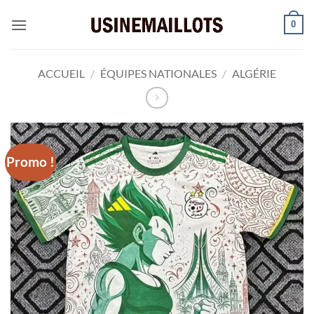
Passer
0
au
contenu
ACCUEIL
/
ÉQUIPES NATIONALES
/
ALGÉRIE
Promo !