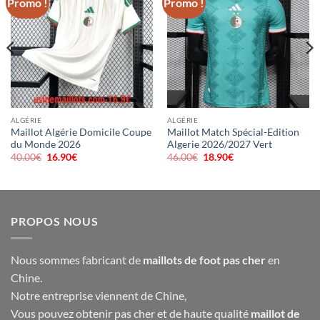
Promo !
Promo !
ALGÉRIE
ALGÉRIE
Maillot Algérie Domicile Coupe
Maillot Match Spécial-Edition
du Monde 2026
Algerie 2026/2027 Vert
40.00
€
Le
16.90
€
Le
46.00
€
Le
18.90
€
Le
prix
prix
prix
prix
initial
actuel
initial
actuel
était :
est :
était :
est :
40.00€.
16.90€.
46.00€.
18.90€.
PROPOS NOUS
Nous sommes fabricant de
maillots de foot pas cher
en
Chine.
Notre entreprise viennent de Chine,
Vous pouvez obtenir pas cher et de haute qualité
maillot de