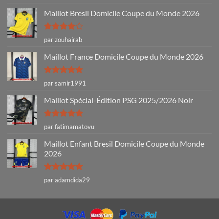
5
Maillot Bresil Domicile Coupe du Monde 2026
Note
4
par zouhairab
sur 5
Maillot France Domicile Coupe du Monde 2026
Note
5
sur
par samir1991
5
Maillot Spécial-Édition PSG 2025/2026 Noir
Note
5
sur
par fatimamatovu
5
Maillot Enfant Bresil Domicile Coupe du Monde
2026
Note
5
sur
par adamdida29
5