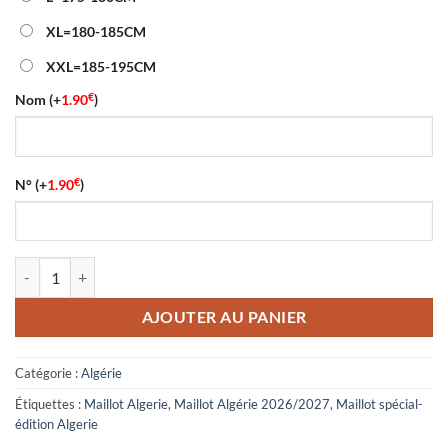
XL=180-185CM
XXL=185-195CM
€
Nom
(+
1.90
)
€
N°
(+
1.90
)
quantité de Maillot Spécial-Édition Algerie 2026/27
AJOUTER AU PANIER
Catégorie :
Algérie
Étiquettes :
Maillot Algerie
,
Maillot Algérie 2026/2027
,
Maillot spécial-
édition Algerie