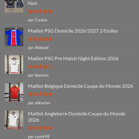
Noir
Note
5
sur
par Coulon
5
Maillot PSG Domicile 2026/2027 2 Etoiles
Note
5
sur
par Abboud
5
Maillot PSG Pre Match Night Edition 2026
Note
4
par blancon
sur 5
Maillot Belgique Domicile Coupe du Monde 2026
Note
5
sur
par abkarian
5
Maillot Angleterre Domicile Coupe du Monde
2026
Note
5
sur
par samir98