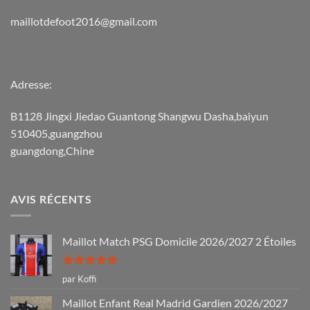
maillotdefoot2016@gmail.com
Adresse:
B1128 Jingxi Jiedao Guantong Shangwu Dasha,baiyun
510405,guangzhou
guangdong,Chine
AVIS RÉCENTS
Maillot Match PSG Domicile 2026/2027 2 Étoiles
Note
5
sur
par Koffi
5
Maillot Enfant Real Madrid Gardien 2026/2027