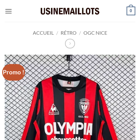
Passer
0
au
contenu
ACCUEIL
/
RÉTRO
/
OGC NICE
Promo !