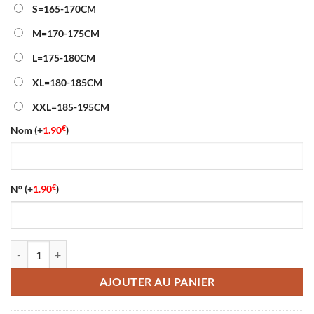
était :
est :
S=165-170CM
52.00€.
21.90€.
M=170-175CM
L=175-180CM
XL=180-185CM
XXL=185-195CM
€
Nom
(+
1.90
)
€
N°
(+
1.90
)
quantité de Maillot Rétro OGC Nice Domicile Manches Longues 1977
AJOUTER AU PANIER