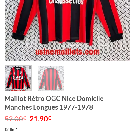
Maillot Rétro OGC Nice Domicile
Manches Longues 1977-1978
52.00
Le
21.90
Le
€
€
prix
prix
Taille
*
initial
actuel