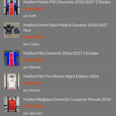
Maillot Match PSG Domicile 2026/2027 2 Étoiles
Note
5
sur
par Koffi
5
Maillot Enfant Real Madrid Gardien 2026/2027
Noir
Note
5
sur
par Coulon
5
Maillot PSG Domicile 2026/2027 2 Etoiles
Note
5
sur
par Abboud
5
Maillot PSG Pre Match Night Edition 2026
Note
4
par blancon
sur 5
Maillot Belgique Domicile Coupe du Monde 2026
Note
5
sur
par abkarian