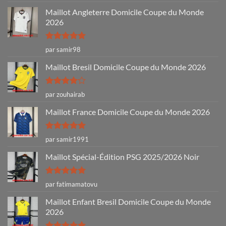
5
Maillot Angleterre Domicile Coupe du Monde
2026
Note
5
sur
par samir98
5
Maillot Bresil Domicile Coupe du Monde 2026
Note
4
par zouhairab
sur 5
Maillot France Domicile Coupe du Monde 2026
Note
5
sur
par samir1991
5
Maillot Spécial-Édition PSG 2025/2026 Noir
Note
5
sur
par fatimamatovu
5
Maillot Enfant Bresil Domicile Coupe du Monde
2026