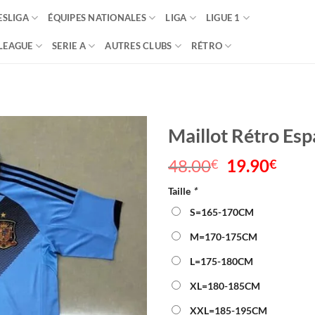
SLIGA
ÉQUIPES NATIONALES
LIGA
LIGUE 1
LEAGUE
SERIE A
AUTRES CLUBS
RÉTRO
Maillot Rétro Es
48.00
Le
19.90
Le
€
€
prix
prix
Taille
*
initial
actu
était :
est :
S=165-170CM
48.00€.
19.9
M=170-175CM
L=175-180CM
XL=180-185CM
XXL=185-195CM