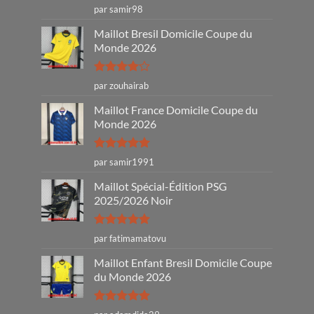
Note
5
sur
par samir98
5
Maillot Bresil Domicile Coupe du
Monde 2026
Note
4
par zouhairab
sur 5
Maillot France Domicile Coupe du
Monde 2026
Note
5
sur
par samir1991
5
Maillot Spécial-Édition PSG
2025/2026 Noir
Note
5
sur
par fatimamatovu
5
Maillot Enfant Bresil Domicile Coupe
du Monde 2026
Note
5
sur