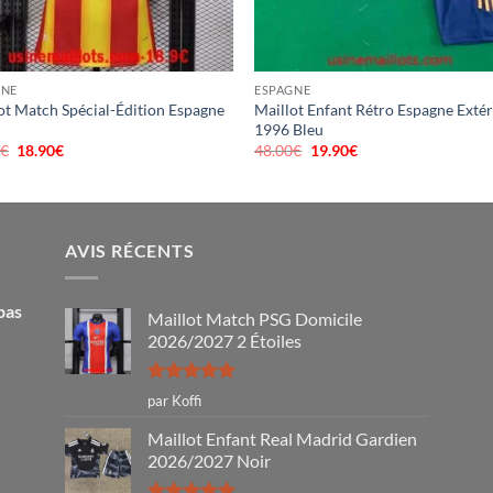
GNE
ESPAGNE
ot Match Spécial-Édition Espagne
Maillot Enfant Rétro Espagne Extér
1996 Bleu
0
€
Le
18.90
€
Le
48.00
€
Le
19.90
€
Le
prix
prix
prix
prix
initial
actuel
initial
actuel
était :
est :
était :
est :
46.00€.
18.90€.
48.00€.
19.90€.
AVIS RÉCENTS
pas
Maillot Match PSG Domicile
2026/2027 2 Étoiles
Note
5
sur
par Koffi
5
Maillot Enfant Real Madrid Gardien
2026/2027 Noir