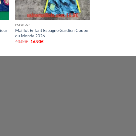
ESPAGNE
ieur
Maillot Enfant Espagne Gardien Coupe
du Monde 2026
40.00
€
Le
16.90
€
Le
prix
prix
initial
actuel
était :
est :
40.00€.
16.90€.