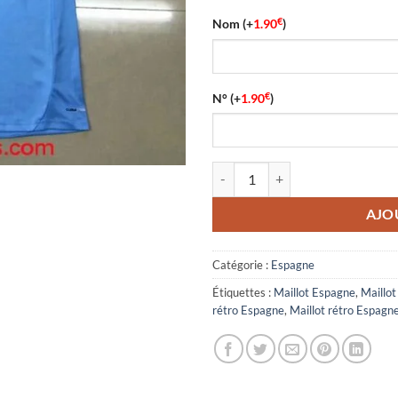
€
Nom
(+
1.90
)
€
N°
(+
1.90
)
quantité de Maillot Rétro Espagn
AJO
Catégorie :
Espagne
Étiquettes :
Maillot Espagne
,
Maillo
rétro Espagne
,
Maillot rétro Espag