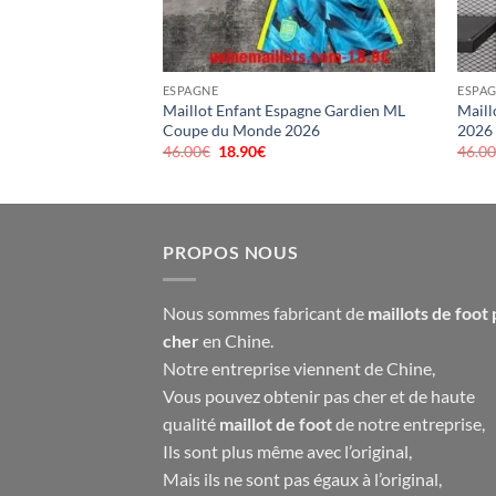
ESPAGNE
ESPA
ro Espagne Extérieur
Maillot Enfant Espagne Gardien ML
Maill
Coupe du Monde 2026
2026
46.00
€
Le
18.90
€
Le
46.0
prix
prix
el
initial
actuel
était :
est :
90€.
46.00€.
18.90€.
PROPOS NOUS
Nous sommes fabricant de
maillots de foot 
cher
en Chine.
Notre entreprise viennent de Chine,
Vous pouvez obtenir pas cher et de haute
qualité
maillot de foot
de notre entreprise,
Ils sont plus même avec l’original,
Mais ils ne sont pas égaux à l’original,