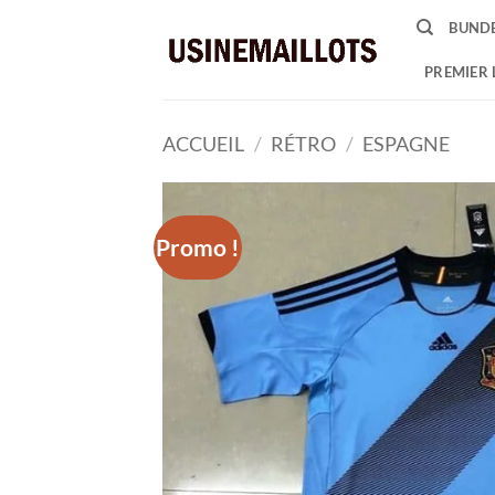
Passer
BUNDE
au
contenu
PREMIER 
ACCUEIL
/
RÉTRO
/
ESPAGNE
Promo !