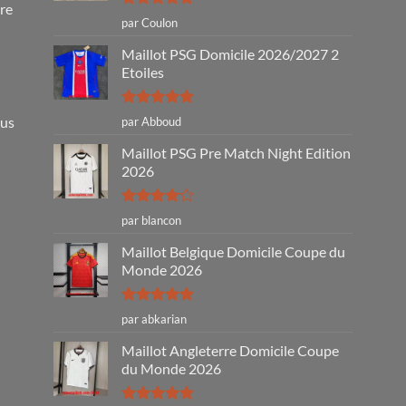
tre
Note
5
sur
par Coulon
5
Maillot PSG Domicile 2026/2027 2
Etoiles
Note
5
sur
ous
par Abboud
5
Maillot PSG Pre Match Night Edition
2026
Note
4
par blancon
sur 5
Maillot Belgique Domicile Coupe du
Monde 2026
Note
5
sur
par abkarian
5
Maillot Angleterre Domicile Coupe
du Monde 2026