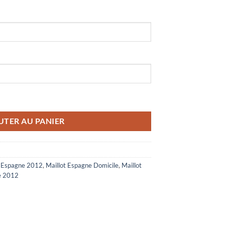
e Extérieur 2012 Bleu
UTER AU PANIER
t Espagne 2012
,
Maillot Espagne Domicile
,
Maillot
ne 2012