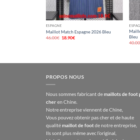
ESPAGNE
ESPA
Maill
Maillot Match Espagne 2026 Bleu
Bleu
46.00
€
Le
18.90
€
Le
prix
prix
40.0
initial
actuel
était :
est :
46.00€.
18.90€.
PROPOS NOUS
Nous sommes fabricant de
maillots de foot 
cher
en Chine.
Notre entreprise viennent de Chine,
Vous pouvez obtenir pas cher et de haute
qualité
maillot de foot
de notre entreprise,
Ils sont plus même avec l’original,