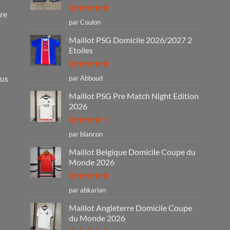
tre
Note
5
sur
par Coulon
5
Maillot PSG Domicile 2026/2027 2
Etoiles
Note
5
sur
ous
par Abboud
5
Maillot PSG Pre Match Night Edition
2026
Note
4
par blancon
sur 5
Maillot Belgique Domicile Coupe du
Monde 2026
Note
5
sur
par abkarian
5
Maillot Angleterre Domicile Coupe
du Monde 2026