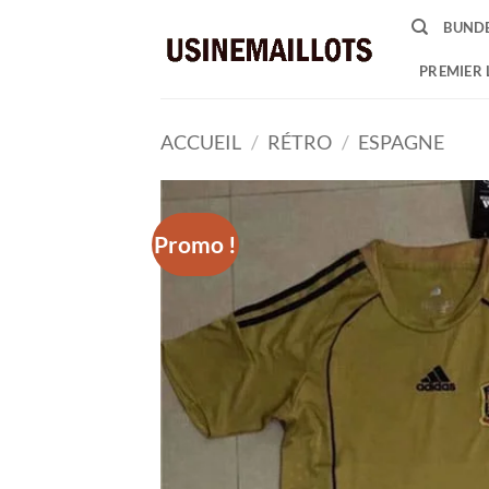
Passer
BUNDE
au
contenu
PREMIER 
ACCUEIL
/
RÉTRO
/
ESPAGNE
Promo !