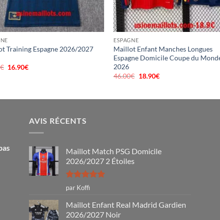
GNE
ESPAGNE
ot Training Espagne 2026/2027
Maillot Enfant Manches Longues
Espagne Domicile Coupe du Mond
2026
0
€
Le
16.90
€
Le
prix
prix
46.00
€
Le
18.90
€
Le
initial
actuel
prix
prix
était :
est :
initial
actuel
40.00€.
16.90€.
était :
est :
46.00€.
18.90€.
AVIS RÉCENTS
pas
Maillot Match PSG Domicile
2026/2027 2 Étoiles
Note
5
sur
par Koffi
5
Maillot Enfant Real Madrid Gardien
2026/2027 Noir