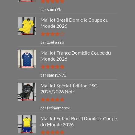
Note
5
sur
par samir98
5
Maillot Bresil Domicile Coupe du
Monde 2026
Note
4
par zouhairab
sur 5
Maillot France Domicile Coupe du
Monde 2026
Note
5
sur
par samir1991
5
Maillot Spécial-Édition PSG
2025/2026 Noir
Note
5
sur
par fatimamatovu
5
Maillot Enfant Bresil Domicile Coupe
du Monde 2026