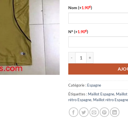
€
Nom
(+
1.90
)
€
N°
(+
1.90
)
quantité de Maillot Rétro Espagn
AJO
Catégorie :
Espagne
Étiquettes :
Maillot Espagne
,
Maillo
rétro Espagne
,
Maillot rétro Espag