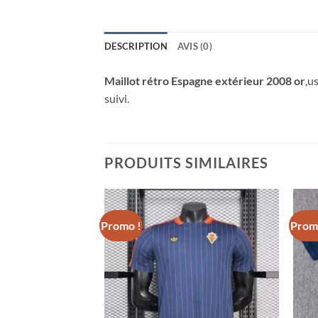
DESCRIPTION
AVIS (0)
Maillot rétro Espagne extérieur 2008 or
,u
suivi.
PRODUITS SIMILAIRES
Promo !
Prom
agne Extérieur
2026
el
90€.