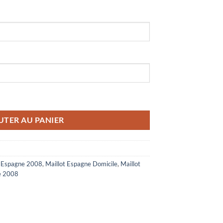
e Extérieur 2008 Or
UTER AU PANIER
t Espagne 2008
,
Maillot Espagne Domicile
,
Maillot
ne 2008