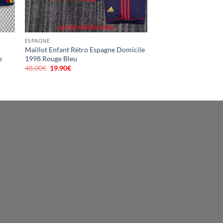
ESPAGNE
Maillot Enfant Rétro Espagne Domicile
e
1998 Rouge Bleu
48.00
€
Le
19.90
€
Le
prix
prix
initial
actuel
était :
est :
48.00€.
19.90€.