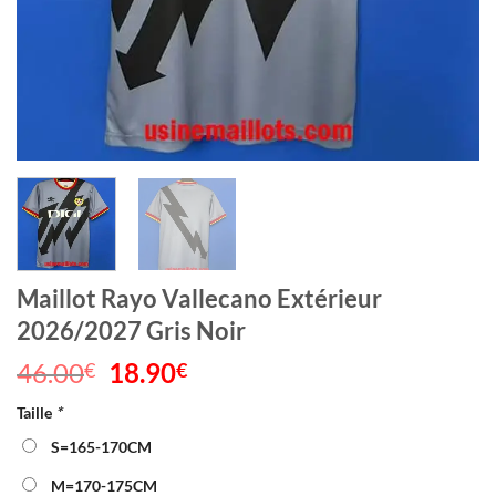
Maillot Rayo Vallecano Extérieur
2026/2027 Gris Noir
46.00
Le
18.90
Le
€
€
prix
prix
Taille
*
initial
actuel
était :
est :
S=165-170CM
46.00€.
18.90€.
M=170-175CM