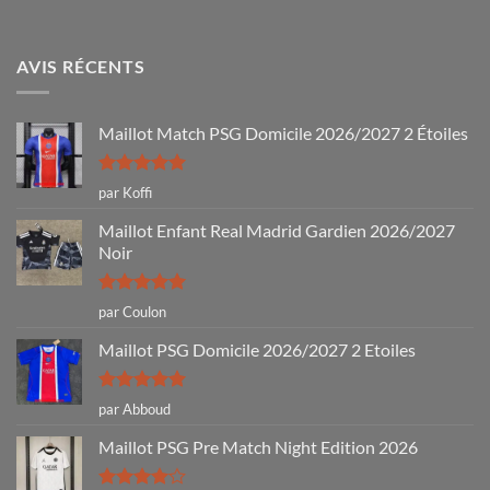
AVIS RÉCENTS
Maillot Match PSG Domicile 2026/2027 2 Étoiles
Note
5
sur
par Koffi
5
Maillot Enfant Real Madrid Gardien 2026/2027
Noir
Note
5
sur
par Coulon
5
Maillot PSG Domicile 2026/2027 2 Etoiles
Note
5
sur
par Abboud
5
Maillot PSG Pre Match Night Edition 2026