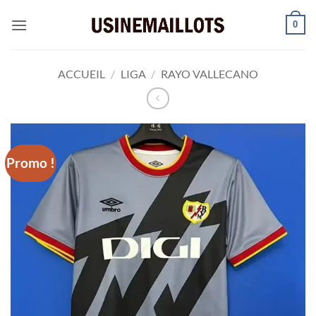
Passer
0
au
contenu
ACCUEIL
/
LIGA
/
RAYO VALLECANO
Promo !