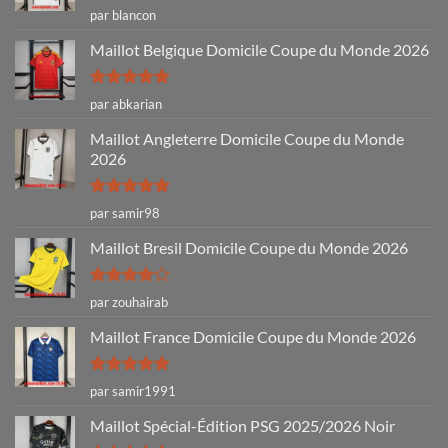
Note
4
par blancon
sur 5
Maillot Belgique Domicile Coupe du Monde 2026
Note
5
sur
par abkarian
5
Maillot Angleterre Domicile Coupe du Monde
2026
Note
5
sur
par samir98
5
Maillot Bresil Domicile Coupe du Monde 2026
Note
4
par zouhairab
sur 5
Maillot France Domicile Coupe du Monde 2026
Note
5
sur
par samir1991
5
Maillot Spécial-Édition PSG 2025/2026 Noir