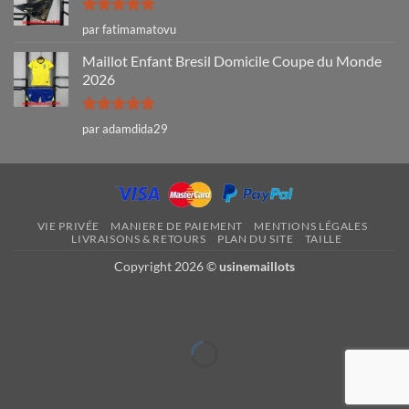
Note
5
sur
par fatimamatovu
5
Maillot Enfant Bresil Domicile Coupe du Monde
2026
Note
5
sur
par adamdida29
5
VIE PRIVÉE
MANIERE DE PAIEMENT
MENTIONS LÉGALES
LIVRAISONS & RETOURS
PLAN DU SITE
TAILLE
Copyright 2026 ©
usinemaillots