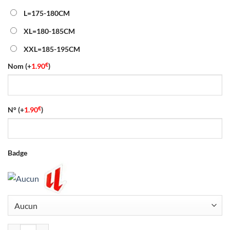
L=175-180CM
XL=180-185CM
XXL=185-195CM
€
Nom
(+
1.90
)
€
N°
(+
1.90
)
Badge
quantité de Maillot Rayo Vallecano Extérieur 2026/2027 Gris Noir