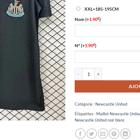
XXL=185-195CM
€
Nom
(+
1.90
)
€
N°
(+
1.90
)
quantité de Maillot Newcastle Un
AJO
Catégorie :
Newcastle United
Étiquettes :
Maillot Newcastle Unite
Newcastle United noir blanc