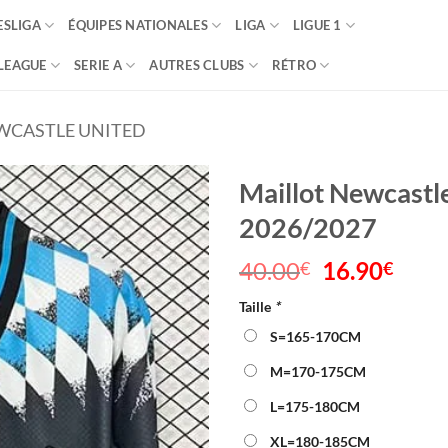
SLIGA
ÉQUIPES NATIONALES
LIGA
LIGUE 1
LEAGUE
SERIE A
AUTRES CLUBS
RÉTRO
WCASTLE UNITED
Maillot Newcastle
2026/2027
40.00
Le
16.90
Le
€
€
prix
prix
Taille
*
initial
actu
était :
est :
S=165-170CM
40.00€.
16.9
M=170-175CM
L=175-180CM
XL=180-185CM