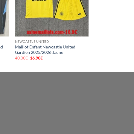
NEWCASTLE UNITED
ed
Maillot Enfant Newcastle United
Gardien 2025/2026 Jaune
40.00
€
Le
16.90
€
Le
prix
prix
initial
actuel
était :
est :
40.00€.
16.90€.