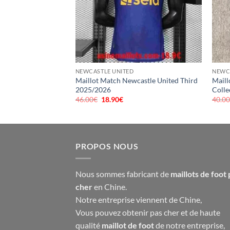
el
90€.
NEWCASTLE UNITED
NEWC
Maillot Match Newcastle United Third
Maill
2025/2026
Colle
46.00
€
Le
18.90
€
Le
40.0
prix
prix
initial
actuel
était :
est :
46.00€.
18.90€.
PROPOS NOUS
Nous sommes fabricant de
maillots de foot 
cher
en Chine.
Notre entreprise viennent de Chine,
Vous pouvez obtenir pas cher et de haute
qualité
maillot de foot
de notre entreprise,