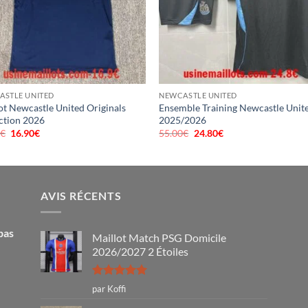
ASTLE UNITED
NEWCASTLE UNITED
ot Newcastle United Originals
Ensemble Training Newcastle Unit
ction 2026
2025/2026
0
€
Le
16.90
€
Le
55.00
€
Le
24.80
€
Le
prix
prix
prix
prix
initial
actuel
initial
actuel
était :
est :
était :
est :
40.00€.
16.90€.
55.00€.
24.80€.
AVIS RÉCENTS
pas
Maillot Match PSG Domicile
2026/2027 2 Étoiles
Note
5
sur
par Koffi
5