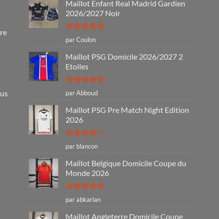
Maillot Enfant Real Madrid Gardien
2026/2027 Noir
tre
Note
5
sur
par Coulon
5
Maillot PSG Domicile 2026/2027 2
Etoiles
Note
5
sur
ous
par Abboud
5
Maillot PSG Pre Match Night Edition
2026
Note
4
par blancon
sur 5
Maillot Belgique Domicile Coupe du
Monde 2026
Note
5
sur
par abkarian
5
Maillot Angleterre Domicile Coupe