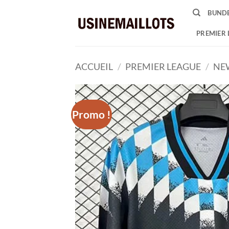
Passer
BUNDE
au
contenu
PREMIER 
ACCUEIL
/
PREMIER LEAGUE
/
NE
Promo !