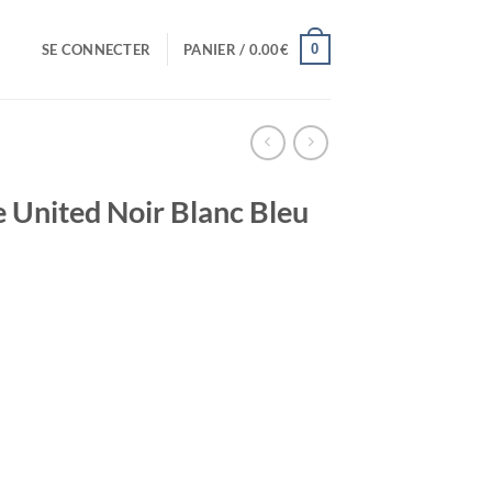
0
SE CONNECTER
PANIER /
0.00
€
 United Noir Blanc Bleu
el
0€.