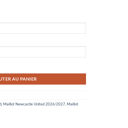
ited Noir Blanc Bleu 2026/2027
UTER AU PANIER
d
,
Maillot Newcastle United 2026/2027
,
Maillot