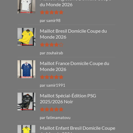
du Monde 2026
Note
5
sur
par samir98
5
Maillot Bresil Domicile Coupe du
Monde 2026
Note
4
par zouhairab
sur 5
Maillot France Domicile Coupe du
Monde 2026
Note
5
sur
par samir1991
5
Maillot Spécial-Édition PSG
2025/2026 Noir
Note
5
sur
par fatimamatovu
5
Maillot Enfant Bresil Domicile Coupe