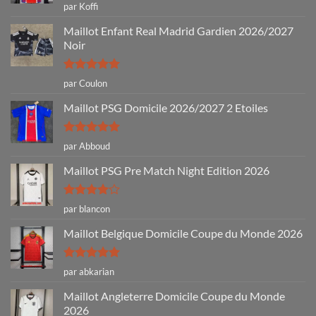
Note
5
sur
par Koffi
5
Maillot Enfant Real Madrid Gardien 2026/2027
Noir
Note
5
sur
par Coulon
5
Maillot PSG Domicile 2026/2027 2 Etoiles
Note
5
sur
par Abboud
5
Maillot PSG Pre Match Night Edition 2026
Note
4
par blancon
sur 5
Maillot Belgique Domicile Coupe du Monde 2026
Note
5
sur
par abkarian
5
Maillot Angleterre Domicile Coupe du Monde
2026