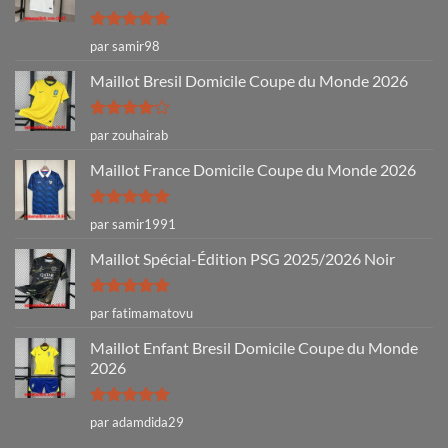
Note
5
sur
par samir98
5
Maillot Bresil Domicile Coupe du Monde 2026
Note
4
par zouhairab
sur 5
Maillot France Domicile Coupe du Monde 2026
Note
5
sur
par samir1991
5
Maillot Spécial-Édition PSG 2025/2026 Noir
Note
5
sur
par fatimamatovu
5
Maillot Enfant Bresil Domicile Coupe du Monde
2026
Note
5
sur
par adamdida29
5