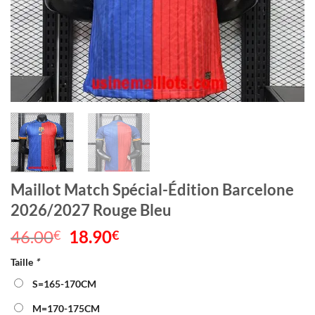
Maillot Match Spécial-Édition Barcelone
2026/2027 Rouge Bleu
46.00
Le
18.90
Le
€
€
prix
prix
Taille
*
initial
actuel
était :
est :
S=165-170CM
46.00€.
18.90€.
M=170-175CM