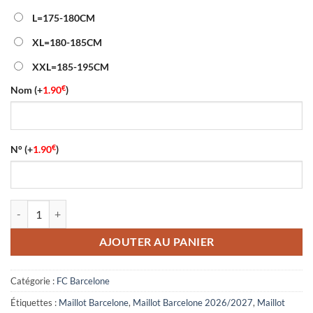
L=175-180CM
XL=180-185CM
XXL=185-195CM
€
Nom
(+
1.90
)
€
N°
(+
1.90
)
quantité de Maillot Match Spécial-Édition Barcelone 2026/2027 Roug
AJOUTER AU PANIER
Catégorie :
FC Barcelone
Étiquettes :
Maillot Barcelone
,
Maillot Barcelone 2026/2027
,
Maillot