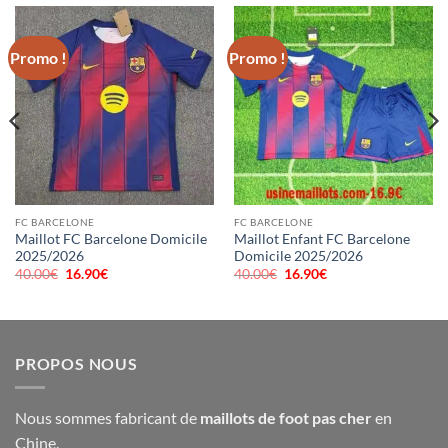
Promo !
Promo !
FC BARCELONE
FC BARCELONE
Maillot FC Barcelone Domicile
Maillot Enfant FC Barcelone
2025/2026
Domicile 2025/2026
40.00
€
Le
16.90
€
Le
40.00
€
Le
16.90
€
Le
prix
prix
prix
prix
initial
actuel
initial
actuel
était :
est :
était :
est :
40.00€.
16.90€.
40.00€.
16.90€.
PROPOS NOUS
Nous sommes fabricant de
maillots de foot pas cher
en
Chine.