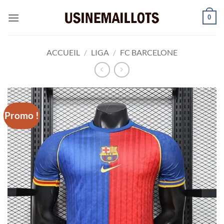
Passer
0
au
contenu
ACCUEIL
/
LIGA
/
FC BARCELONE
Promo !