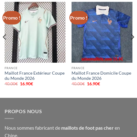
Promo !
Promo !
FRANCE
FRANCE
Maillot France Extérieur Coupe
Maillot France Domicile Coupe
du Monde 2026
du Monde 2026
40.00
€
Le
16.90
€
Le
40.00
€
Le
16.90
€
Le
prix
prix
prix
prix
initial
actuel
initial
actuel
était :
est :
était :
est :
40.00€.
16.90€.
40.00€.
16.90€.
PROPOS NOUS
Nous sommes fabricant de
maillots de foot pas cher
en
Chine.