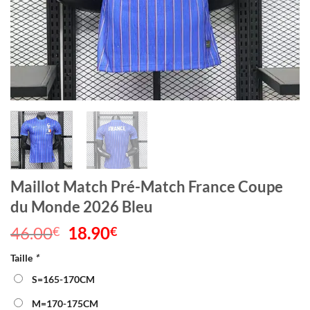
Maillot Match Pré-Match France Coupe
du Monde 2026 Bleu
46.00
Le
18.90
Le
€
€
prix
prix
Taille
*
initial
actuel
était :
est :
S=165-170CM
46.00€.
18.90€.
M=170-175CM