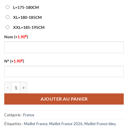
L=175-180CM
XL=180-185CM
XXL=185-195CM
€
Nom
(+
1.90
)
€
N°
(+
1.90
)
quantité de Maillot Match Pré-Match France Coupe du Monde 2026 B
AJOUTER AU PANIER
Catégorie :
France
Étiquettes :
Maillot France
,
Maillot France 2026
,
Maillot France bleu
,