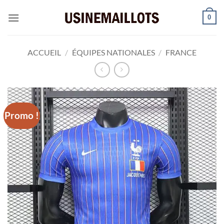
Passer
0
au
contenu
ACCUEIL
/
ÉQUIPES NATIONALES
/
FRANCE
Promo !