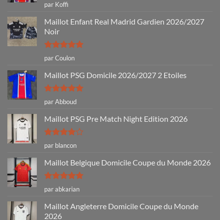
Note
5
sur
par Koffi
5
Maillot Enfant Real Madrid Gardien 2026/2027
Noir
Note
5
sur
par Coulon
5
Maillot PSG Domicile 2026/2027 2 Etoiles
Note
5
sur
par Abboud
5
Maillot PSG Pre Match Night Edition 2026
Note
4
par blancon
sur 5
Maillot Belgique Domicile Coupe du Monde 2026
Note
5
sur
par abkarian
5
Maillot Angleterre Domicile Coupe du Monde
2026