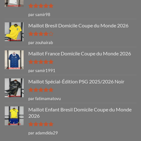
Note
5
sur
par samir98
5
Maillot Bresil Domicile Coupe du Monde 2026
Note
4
par zouhairab
sur 5
Maillot France Domicile Coupe du Monde 2026
Note
5
sur
par samir1991
5
Maillot Spécial-Édition PSG 2025/2026 Noir
Note
5
sur
par fatimamatovu
5
Maillot Enfant Bresil Domicile Coupe du Monde
2026
Note
5
sur
par adamdida29
5