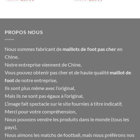
prix
prix
prix
prix
initial
actuel
initial
actuel
était :
est :
était :
est :
40.00€.
16.90€.
40.00€.
16.90€.
PROPOS NOUS
Nous sommes fabricant de
maillots de foot pas cher
en
Chine.
Notre entreprise viennent de Chine,
Vous pouvez obtenir pas cher et de haute qualité
maillot de
foot
de notre entreprise,
Ils sont plus même avec l’original,
Mais ils ne sont pas égaux à l’original,
L’image fait spectacle sur le site fournies à titre indicatif,
Merci pour votre compréhension,
Nous pouvons vendre les produits dans le monde (tous les
pays),
Nous aimons les matchs de football, mais nous préférons nos