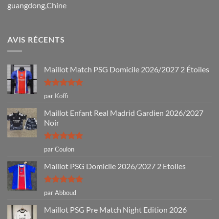
guangdong,Chine
AVIS RÉCENTS
Maillot Match PSG Domicile 2026/2027 2 Étoiles
Note
5
sur
par Koffi
5
Maillot Enfant Real Madrid Gardien 2026/2027
Noir
Note
5
sur
par Coulon
5
Maillot PSG Domicile 2026/2027 2 Etoiles
Note
5
sur
par Abboud
5
Maillot PSG Pre Match Night Edition 2026