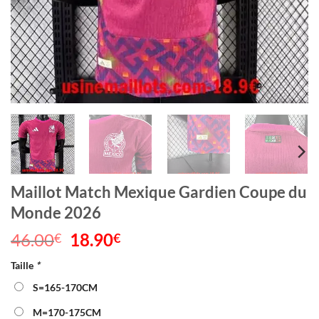
Maillot Match Mexique Gardien Coupe du
Monde 2026
46.00
Le
18.90
Le
€
€
prix
prix
Taille
*
initial
actuel
était :
est :
S=165-170CM
46.00€.
18.90€.
M=170-175CM