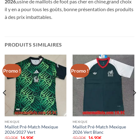
2026
,usine de maillots de foot pas cher en chine,grand choix
il y en a pour tous les goûts, bonne présentation des produits
à des prix imbattables.
PRODUITS SIMILAIRES
Promo !
Promo !
MEXIQUE
MEXIQUE
Maillot Pré-Match Mexique
Maillot Pré-Match Mexique
2026/2027 Vert
2026 Vert Blanc
40.00
€
Le
16.90
€
Le
40.00
€
Le
16.90
€
Le