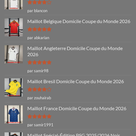
Note
4
par blancon
sur 5
Maillot Belgique Domicile Coupe du Monde 2026
Note
5
sur
par abkarian
5
Maillot Angleterre Domicile Coupe du Monde
2026
Note
5
sur
par samir98
5
Maillot Bresil Domicile Coupe du Monde 2026
Note
4
par zouhairab
sur 5
Maillot France Domicile Coupe du Monde 2026
Note
5
sur
par samir1991
5
Maillot Spécial-Édition PSG 2025/2026 Noir