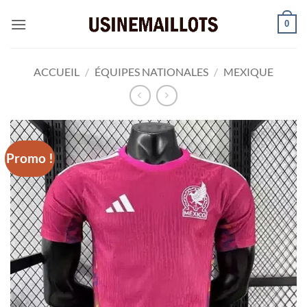
Passer
0
au
contenu
ACCUEIL
/
ÉQUIPES NATIONALES
/
MEXIQUE
Promo !