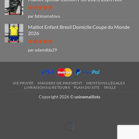
Note
5
sur
par fatimamatovu
5
Maillot Enfant Bresil Domicile Coupe du Monde
2026
Note
5
sur
par adamdida29
5
VIE PRIVÉE
MANIERE DE PAIEMENT
MENTIONS LÉGALES
LIVRAISONS & RETOURS
PLAN DU SITE
TAILLE
Copyright 2026 ©
usinemaillots