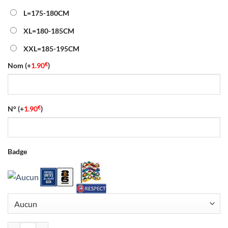
L=175-180CM
XL=180-185CM
XXL=185-195CM
€
Nom
(+
1.90
)
€
N°
(+
1.90
)
Badge
quantité de Maillot Match Mexique Gardien Coupe du Monde 2026