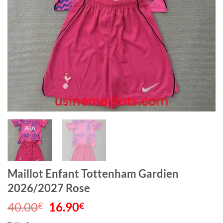
Maillot Enfant Tottenham Gardien
2026/2027 Rose
40.00
Le
16.90
Le
€
€
prix
prix