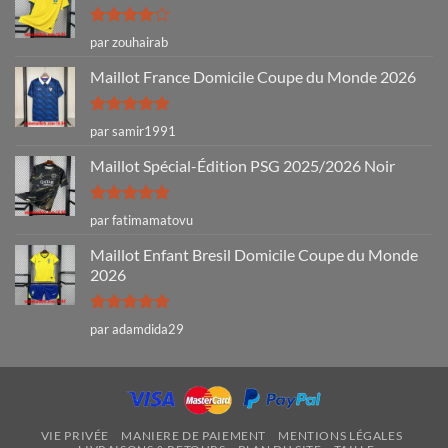
Note
4
par zouhairab
sur 5
Maillot France Domicile Coupe du Monde 2026
Note
5
sur
par samir1991
5
Maillot Spécial-Édition PSG 2025/2026 Noir
Note
5
sur
par fatimamatovu
5
Maillot Enfant Bresil Domicile Coupe du Monde
2026
Note
5
sur
par adamdida29
5
VIE PRIVÉE
MANIERE DE PAIEMENT
MENTIONS LÉGALES