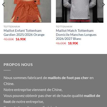
TOTTENHAM
TOTTENHAM
Maillot Enfant Tottenham
Maillot Match Tottenham
Gardien 2025/2026 Orange
Domicile Manches Longues
2026/2027 Blanc
40.00
€
Le
16.90
€
Le
prix
prix
46.00
€
Le
18.90
€
Le
initial
actuel
prix
prix
était :
est :
initial
actuel
40.00€.
16.90€.
était :
est :
46.00€.
18.90€.
PROPOS NOUS
Nous sommes fabricant de
maillots de foot pas cher
en
Chine.
Notre entreprise viennent de Chine,
Vous pouvez obtenir pas cher et de haute qualité
maillot de
foot
de notre entreprise,