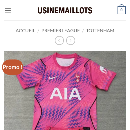
Passer
0
au
contenu
ACCUEIL
/
PREMIER LEAGUE
/
TOTTENHAM
Promo !