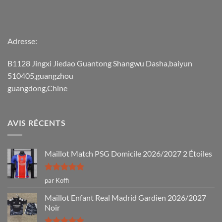
Adresse:
B1128 Jingxi Jiedao Guantong Shangwu Dasha,baiyun
510405,guangzhou
guangdong,Chine
AVIS RÉCENTS
Maillot Match PSG Domicile 2026/2027 2 Étoiles
Note
5
sur
par Koffi
5
Maillot Enfant Real Madrid Gardien 2026/2027
Noir