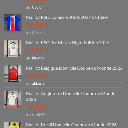
Note
5
sur
par Coulon
5
Maillot PSG Domicile 2026/2027 2 Etoiles
Note
5
sur
par Abboud
5
Maillot PSG Pre Match Night Edition 2026
Note
4
par blancon
sur 5
Maillot Belgique Domicile Coupe du Monde 2026
Note
5
sur
par abkarian
5
Maillot Angleterre Domicile Coupe du Monde
2026
Note
5
sur
par samir98
5
Maillot Bresil Domicile Coupe du Monde 2026