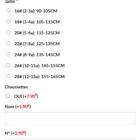
Taille
*
initial
actuel
était :
est :
16# (2-3a): 90-105CM
40.00€.
16.90€.
18# (3-4a): 105-115CM
20# (5-6a): 115-125CM
22# (7-8a): 125-135CM
24# (8-9a): 135-145CM
26# (10-11a): 145-155CM
28# (12-13a): 155-165CM
Chaussettes
€
OUI
(+
7.90
)
€
Nom
(+
1.90
)
€
N°
(+
1.90
)