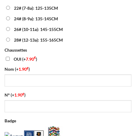
22# (7-8a): 125-135CM
24# (8-9a): 135-145CM
26# (10-11a): 145-155CM
28# (12-13a): 155-165CM
Chaussettes
€
OUI
(+
7.90
)
€
Nom
(+
1.90
)
€
N°
(+
1.90
)
Badge