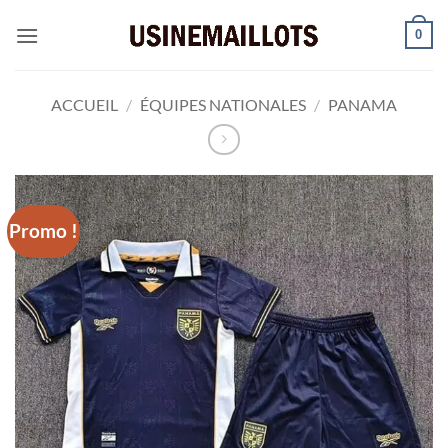
Passer
0
au
contenu
ACCUEIL
/
ÉQUIPES NATIONALES
/
PANAMA
Promo !