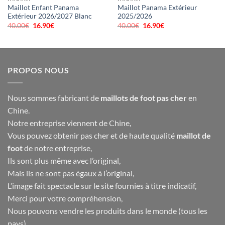
Maillot Enfant Panama
Maillot Panama Extérieur
Extérieur 2026/2027 Blanc
2025/2026
40.00
€
Le
16.90
€
Le
40.00
€
Le
16.90
€
Le
prix
prix
prix
prix
initial
actuel
initial
actuel
était :
est :
était :
est :
40.00€.
16.90€.
40.00€.
16.90€.
PROPOS NOUS
Nous sommes fabricant de
maillots de foot pas cher
en
Chine.
Notre entreprise viennent de Chine,
Vous pouvez obtenir pas cher et de haute qualité
maillot de
foot
de notre entreprise,
Ils sont plus même avec l’original,
Mais ils ne sont pas égaux à l’original,
L’image fait spectacle sur le site fournies à titre indicatif,
Merci pour votre compréhension,
Nous pouvons vendre les produits dans le monde (tous les
pays),