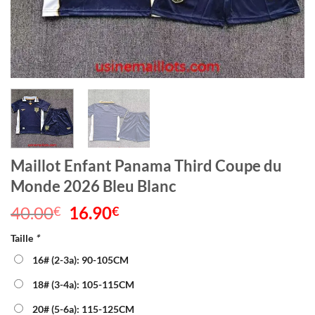
Maillot Enfant Panama Third Coupe du
Monde 2026 Bleu Blanc
40.00
Le
16.90
Le
€
€
prix
prix
Taille
*
initial
actuel
était :
est :
16# (2-3a): 90-105CM
40.00€.
16.90€.
18# (3-4a): 105-115CM
20# (5-6a): 115-125CM