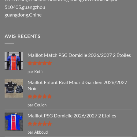
510405,guangzhou
guangdong,Chine
AVIS RÉCENTS
Maillot Match PSG Domicile 2026/2027 2 Étoiles
Note
5
sur
par Koffi
5
Maillot Enfant Real Madrid Gardien 2026/2027
Noir
Note
5
sur
par Coulon
5
Maillot PSG Domicile 2026/2027 2 Etoiles
Note
5
sur
par Abboud
5