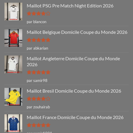
Maillot PSG Pre Match Night Edition 2026
Note
4
par blancon
sur 5
Maillot Belgique Domicile Coupe du Monde 2026
Note
5
sur
par abkarian
5
Maillot Angleterre Domicile Coupe du Monde
2026
Note
5
sur
par samir98
5
Maillot Bresil Domicile Coupe du Monde 2026
Note
4
par zouhairab
sur 5
Maillot France Domicile Coupe du Monde 2026
Note
5
sur