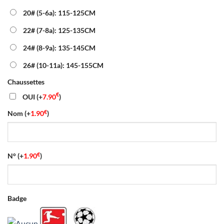
20# (5-6a): 115-125CM
22# (7-8a): 125-135CM
24# (8-9a): 135-145CM
26# (10-11a): 145-155CM
Chaussettes
€
OUI
(+
7.90
)
€
Nom
(+
1.90
)
€
N°
(+
1.90
)
Badge