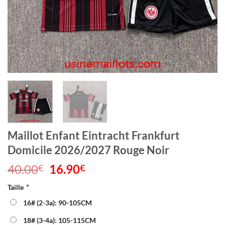
Maillot Enfant Eintracht Frankfurt
Domicile 2026/2027 Rouge Noir
40.00
Le
16.90
Le
€
€
prix
prix
Taille
*
initial
actuel
était :
est :
16# (2-3a): 90-105CM
40.00€.
16.90€.
18# (3-4a): 105-115CM