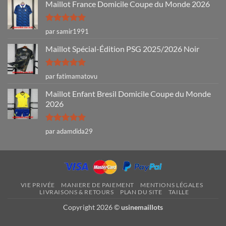
Maillot France Domicile Coupe du Monde 2026
Note
5
sur
par samir1991
5
Maillot Spécial-Édition PSG 2025/2026 Noir
Note
5
sur
par fatimamatovu
5
Maillot Enfant Bresil Domicile Coupe du Monde
2026
Note
5
sur
par adamdida29
5
VIE PRIVÉE
MANIERE DE PAIEMENT
MENTIONS LÉGALES
LIVRAISONS & RETOURS
PLAN DU SITE
TAILLE
Copyright 2026 ©
usinemaillots