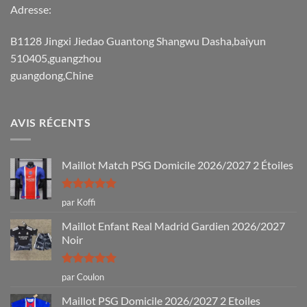
Adresse:
B1128 Jingxi Jiedao Guantong Shangwu Dasha,baiyun
510405,guangzhou
guangdong,Chine
AVIS RÉCENTS
Maillot Match PSG Domicile 2026/2027 2 Étoiles
Note
5
sur
par Koffi
5
Maillot Enfant Real Madrid Gardien 2026/2027
Noir
Note
5
sur
par Coulon
5
Maillot PSG Domicile 2026/2027 2 Etoiles