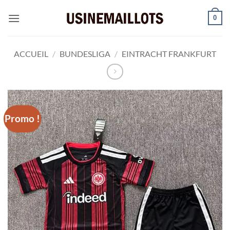
Passer
0
au
contenu
ACCUEIL
/
BUNDESLIGA
/
EINTRACHT FRANKFURT
Promo !