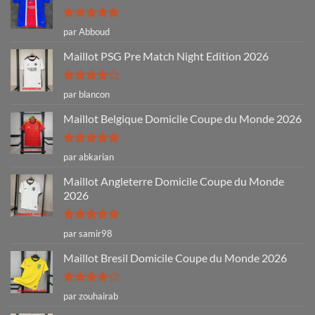
Note
5
sur
par Abboud
5
Maillot PSG Pre Match Night Edition 2026
Note
4
par blancon
sur 5
Maillot Belgique Domicile Coupe du Monde 2026
Note
5
sur
par abkarian
5
Maillot Angleterre Domicile Coupe du Monde
2026
Note
5
sur
par samir98
5
Maillot Bresil Domicile Coupe du Monde 2026
Note
4
par zouhairab
sur 5