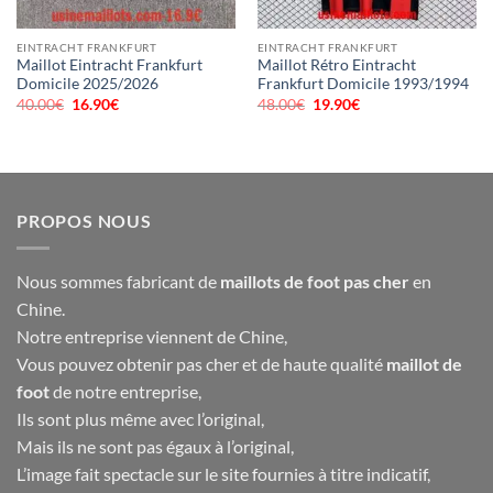
EINTRACHT FRANKFURT
EINTRACHT FRANKFURT
Maillot Eintracht Frankfurt
Maillot Rétro Eintracht
Domicile 2025/2026
Frankfurt Domicile 1993/1994
40.00
€
Le
16.90
€
Le
48.00
€
Le
19.90
€
Le
prix
prix
prix
prix
initial
actuel
initial
actuel
était :
est :
était :
est :
40.00€.
16.90€.
48.00€.
19.90€.
PROPOS NOUS
Nous sommes fabricant de
maillots de foot pas cher
en
Chine.
Notre entreprise viennent de Chine,
Vous pouvez obtenir pas cher et de haute qualité
maillot de
foot
de notre entreprise,
Ils sont plus même avec l’original,
Mais ils ne sont pas égaux à l’original,
L’image fait spectacle sur le site fournies à titre indicatif,