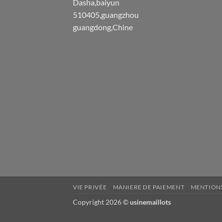
Dasha,baiyun
510405,guangzhou
guangdong,Chine
VIE PRIVÉE
MANIERE DE PAIEMENT
MENTIONS
Copyright 2026 ©
usinemaillots