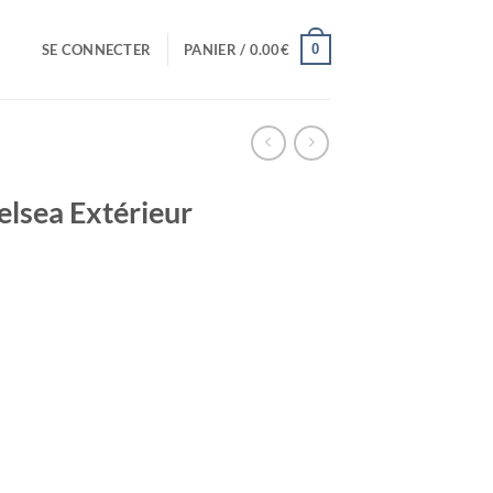
0
SE CONNECTER
PANIER /
0.00
€
elsea Extérieur
el
0€.