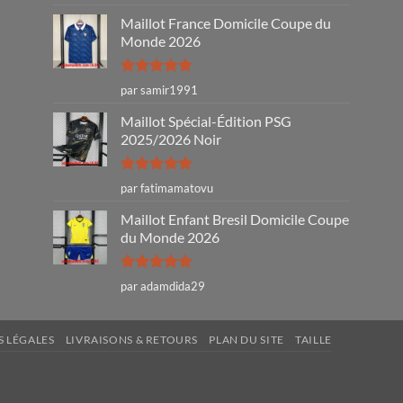
sur 5
Maillot France Domicile Coupe du
Monde 2026
Note
5
sur
par samir1991
5
Maillot Spécial-Édition PSG
2025/2026 Noir
Note
5
sur
par fatimamatovu
5
Maillot Enfant Bresil Domicile Coupe
du Monde 2026
Note
5
sur
par adamdida29
5
 LÉGALES
LIVRAISONS & RETOURS
PLAN DU SITE
TAILLE