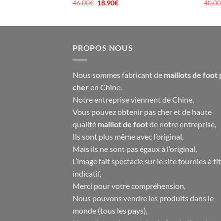
46.00
€
Le
18.90
€
Le
40.0
prix
prix
el
initial
actuel
était :
est :
90€.
46.00€.
18.90€.
PROPOS NOUS
Nous sommes fabricant de
maillots de foot 
cher
en Chine.
Notre entreprise viennent de Chine,
Vous pouvez obtenir pas cher et de haute
qualité
maillot de foot
de notre entreprise,
Ils sont plus même avec l’original,
Mais ils ne sont pas égaux à l’original,
L’image fait spectacle sur le site fournies à ti
indicatif,
Merci pour votre compréhension,
Nous pouvons vendre les produits dans le
monde (tous les pays),