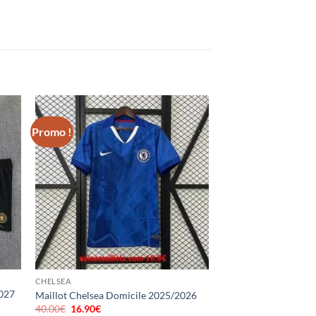
Promo !
CHELSEA
2027
Maillot Chelsea Domicile 2025/2026
40.00
€
Le
16.90
€
Le