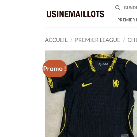
Passer
BUNDE
au
contenu
PREMIER 
ACCUEIL
/
PREMIER LEAGUE
/
CH
Promo !