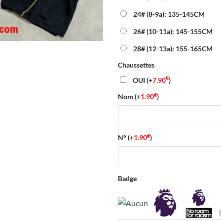
24# (8-9a): 135-145CM
26# (10-11a): 145-155CM
28# (12-13a): 155-165CM
Chaussettes
€
OUI
(+
7.90
)
€
Nom
(+
1.90
)
€
N°
(+
1.90
)
Badge