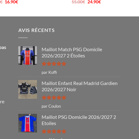
0
€
Le
16.90
€
Le
55.00
€
Le
24.90
€
Le
prix
prix
prix
prix
initial
actuel
initial
actuel
était :
est :
était :
est :
40.00€.
16.90€.
55.00€.
24.90€.
AVIS RÉCENTS
pas
Maillot Match PSG Domicile
2026/2027 2 Étoiles
Note
5
sur
par Koffi
5
Maillot Enfant Real Madrid Gardien
2026/2027 Noir
tre
Note
5
sur
par Coulon
5
Maillot PSG Domicile 2026/2027 2
Etoiles
Note
5
sur