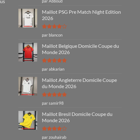
ous
par Abboud
5
Maillot PSG Pre Match Night Edition
2026
Note
4
par blancon
sur 5
Maillot Belgique Domicile Coupe du
Monde 2026
Note
5
sur
par abkarian
5
Maillot Angleterre Domicile Coupe
du Monde 2026
Note
5
sur
par samir98
5
Maillot Bresil Domicile Coupe du
Monde 2026
Note
4
par zouhairab