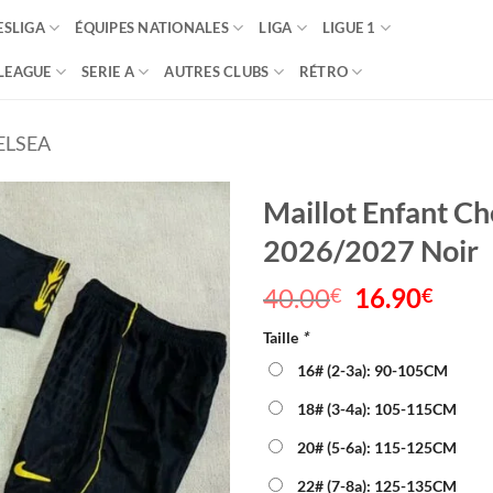
SLIGA
ÉQUIPES NATIONALES
LIGA
LIGUE 1
LEAGUE
SERIE A
AUTRES CLUBS
RÉTRO
ELSEA
Maillot Enfant Ch
2026/2027 Noir
40.00
Le
16.90
Le
€
€
prix
prix
Taille
*
initial
actu
était :
est :
16# (2-3a): 90-105CM
40.00€.
16.9
18# (3-4a): 105-115CM
20# (5-6a): 115-125CM
22# (7-8a): 125-135CM