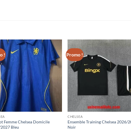
o !
Promo !
SEA
CHELSEA
ot Femme Chelsea Domicile
Ensemble Training Chelsea 2026/
/2027 Bleu
Noir