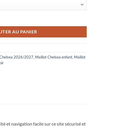
ea Extérieur 2026/2027 Noir
UTER AU PANIER
t Chelsea 2026/2027
,
Maillot Chelsea enfant
,
Maillot
oir
té et navigation facile sur ce site sécurisé et