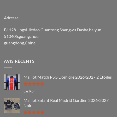
Adresse:
B1128 Jingxi Jiedao Guantong Shangwu Dasha,baiyun
510405,guangzhou
guangdong,Chine
AVIS RÉCENTS
Maillot Match PSG Domicile 2026/2027 2 Étoiles
Note
5
sur
par Koffi
5
Maillot Enfant Real Madrid Gardien 2026/2027
Noir