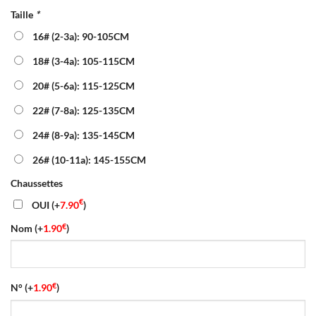
prix
prix
Taille
*
initial
actuel
était :
est :
16# (2-3a): 90-105CM
40.00€.
16.90€.
18# (3-4a): 105-115CM
20# (5-6a): 115-125CM
22# (7-8a): 125-135CM
24# (8-9a): 135-145CM
26# (10-11a): 145-155CM
Chaussettes
€
OUI
(+
7.90
)
€
Nom
(+
1.90
)
€
N°
(+
1.90
)