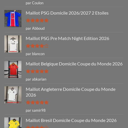
Note
5
sur
par Coulon
5
Maillot PSG Domicile 2026/2027 2 Etoiles
Note
5
sur
par Abboud
5
Maillot PSG Pre Match Night Edition 2026
Note
4
par blancon
sur 5
Maillot Belgique Domicile Coupe du Monde 2026
Note
5
sur
par abkarian
5
Maillot Angleterre Domicile Coupe du Monde
2026
Note
5
sur
par samir98
5
Maillot Bresil Domicile Coupe du Monde 2026