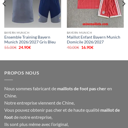
BAYERN MUNICH
BAYERN MUNICH
Ensemble Training Bayern
Maillot Enfant Bayern Munich
Munich 2026/2027 Gris Bleu
Domicile 2026/2027
55.00
€
Le
24.90
€
Le
40.00
€
Le
16.90
€
Le
prix
prix
prix
prix
initial
actuel
initial
actuel
était :
est :
était :
est :
55.00€.
24.90€.
40.00€.
16.90€.
PROPOS NOUS
Nous sommes fabricant de
maillots de foot pas cher
en
Chine.
Notre entreprise viennent de Chine,
Vous pouvez obtenir pas cher et de haute qualité
maillot de
foot
de notre entreprise,
Ils sont plus même avec l’original,