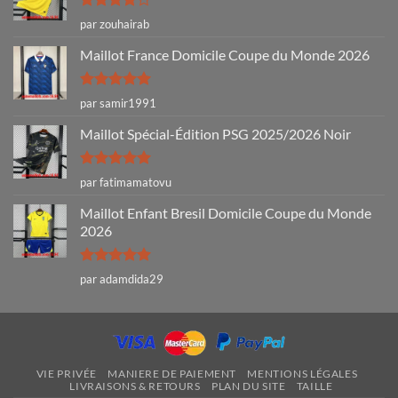
Note
4
par zouhairab
sur 5
Maillot France Domicile Coupe du Monde 2026
Note
5
sur
par samir1991
5
Maillot Spécial-Édition PSG 2025/2026 Noir
Note
5
sur
par fatimamatovu
5
Maillot Enfant Bresil Domicile Coupe du Monde
2026
Note
5
sur
par adamdida29
5
VIE PRIVÉE
MANIERE DE PAIEMENT
MENTIONS LÉGALES
LIVRAISONS & RETOURS
PLAN DU SITE
TAILLE