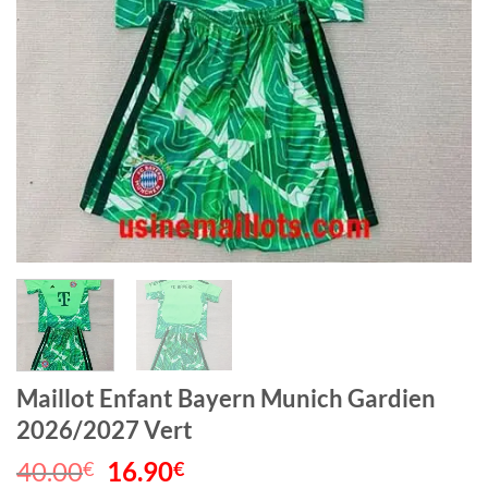
Maillot Enfant Bayern Munich Gardien
2026/2027 Vert
40.00
Le
16.90
Le
€
€