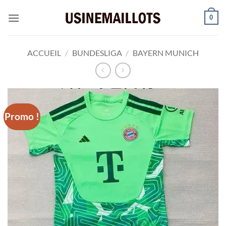
Passer
0
au
contenu
ACCUEIL
/
BUNDESLIGA
/
BAYERN MUNICH
Promo !