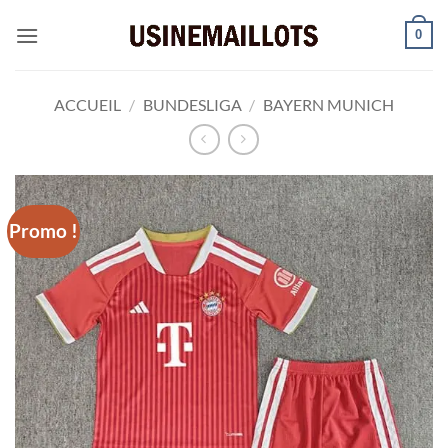
Passer
0
au
contenu
ACCUEIL
/
BUNDESLIGA
/
BAYERN MUNICH
Promo !