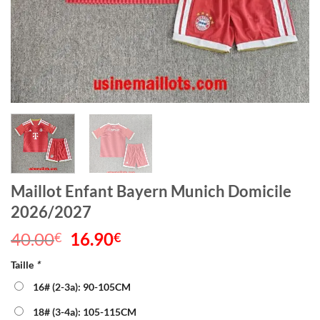
Maillot Enfant Bayern Munich Domicile
2026/2027
40.00
Le
16.90
Le
€
€
prix
prix
Taille
*
initial
actuel
était :
est :
16# (2-3a): 90-105CM
40.00€.
16.90€.
18# (3-4a): 105-115CM