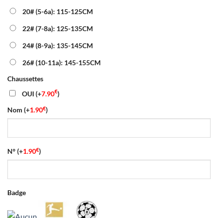
20# (5-6a): 115-125CM
22# (7-8a): 125-135CM
24# (8-9a): 135-145CM
26# (10-11a): 145-155CM
Chaussettes
€
OUI
(+
7.90
)
€
Nom
(+
1.90
)
€
N°
(+
1.90
)
Badge