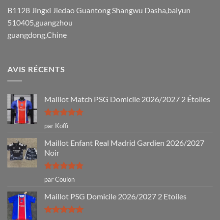
B1128 Jingxi Jiedao Guantong Shangwu Dasha,baiyun
510405,guangzhou
guangdong,Chine
AVIS RÉCENTS
Maillot Match PSG Domicile 2026/2027 2 Étoiles
Note
5
sur
par Koffi
5
Maillot Enfant Real Madrid Gardien 2026/2027
Noir
Note
5
sur
par Coulon
5
Maillot PSG Domicile 2026/2027 2 Etoiles