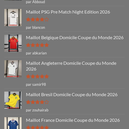
Note
5
sur
par Abboud
5
Maillot PSG Pre Match Night Edition 2026
Note
4
par blancon
sur 5
Maillot Belgique Domicile Coupe du Monde 2026
Note
5
sur
par abkarian
5
Maillot Angleterre Domicile Coupe du Monde
2026
Note
5
sur
par samir98
5
Maillot Bresil Domicile Coupe du Monde 2026
Note
4
par zouhairab
sur 5
Maillot France Domicile Coupe du Monde 2026