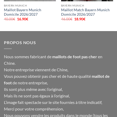
BAYERN MUNICH
BAYERN MUNICH
Maillot Bayern Munich
Maillot Match Bayern Munich
Domicile 2026/2027
Domicile 2026/2027
40.00
€
Le
16.90
€
Le
46.00
€
Le
18.90
€
Le
prix
prix
prix
prix
initial
actuel
initial
actuel
était :
est :
était :
est :
40.00€.
16.90€.
46.00€.
18.90€.
PROPOS NOUS
Nous sommes fabricant de
maillots de foot pas cher
en
Chine.
Notre entreprise viennent de Chine,
Vous pouvez obtenir pas cher et de haute qualité
maillot de
foot
de notre entreprise,
Ils sont plus même avec l’original,
Mais ils ne sont pas égaux à l’original,
L’image fait spectacle sur le site fournies à titre indicatif,
Merci pour votre compréhension,
Nous pouvons vendre les produits dans le monde (tous les