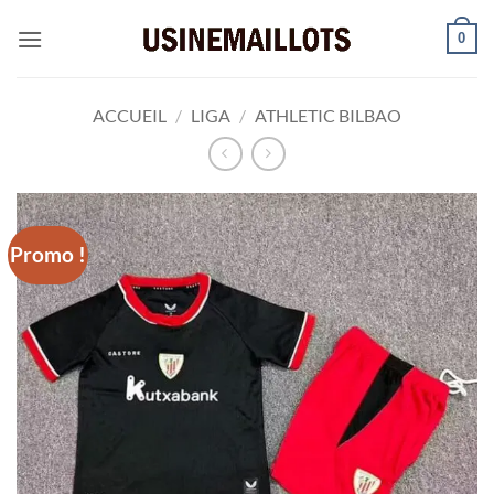
Passer
0
au
contenu
ACCUEIL
/
LIGA
/
ATHLETIC BILBAO
Promo !