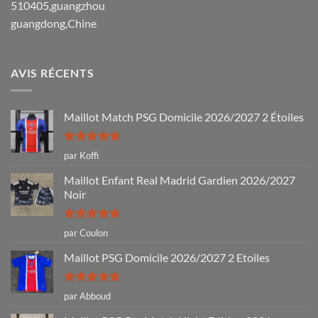
510405,guangzhou
guangdong,Chine
AVIS RÉCENTS
Maillot Match PSG Domicile 2026/2027 2 Étoiles
Note
5
sur
par Koffi
5
Maillot Enfant Real Madrid Gardien 2026/2027
Noir
Note
5
sur
par Coulon
5
Maillot PSG Domicile 2026/2027 2 Etoiles
Note
5
sur
par Abboud
5