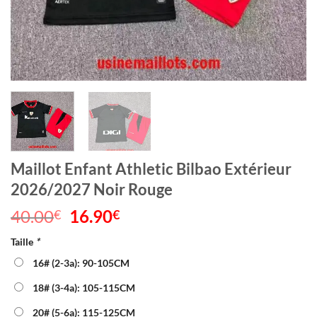
Maillot Enfant Athletic Bilbao Extérieur
2026/2027 Noir Rouge
40.00
Le
16.90
Le
€
€
prix
prix
Taille
*
initial
actuel
était :
est :
16# (2-3a): 90-105CM
40.00€.
16.90€.
18# (3-4a): 105-115CM
20# (5-6a): 115-125CM