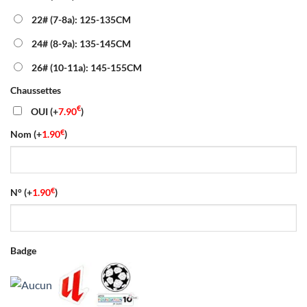
22# (7-8a): 125-135CM
24# (8-9a): 135-145CM
26# (10-11a): 145-155CM
Chaussettes
€
OUI
(+
7.90
)
€
Nom
(+
1.90
)
€
N°
(+
1.90
)
Badge