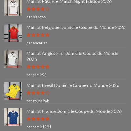
Maillot PSG Pre Match Night Edition 2026
Note
4
par blancon
sur 5
Maillot Belgique Domicile Coupe du Monde 2026
Note
5
sur
par abkarian
5
Maillot Angleterre Domicile Coupe du Monde
2026
Note
5
sur
par samir98
5
Maillot Bresil Domicile Coupe du Monde 2026
Note
4
par zouhairab
sur 5
Maillot France Domicile Coupe du Monde 2026
Note
5
sur
par samir1991
5