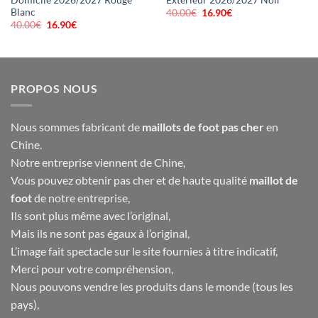
Blanc
40.00
€
Le
16.90
€
Le
prix
prix
40.00
€
Le
16.90
€
Le
initial
actuel
prix
prix
était :
est :
initial
actuel
40.00€.
16.90€.
était :
est :
40.00€.
16.90€.
PROPOS NOUS
Nous sommes fabricant de
maillots de foot pas cher
en
Chine.
Notre entreprise viennent de Chine,
Vous pouvez obtenir pas cher et de haute qualité
maillot de
foot
de notre entreprise,
Ils sont plus même avec l’original,
Mais ils ne sont pas égaux à l’original,
L’image fait spectacle sur le site fournies à titre indicatif,
Merci pour votre compréhension,
Nous pouvons vendre les produits dans le monde (tous les
pays),