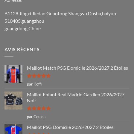
B1128 Jingxi Jiedao Guantong Shangwu Dasha,baiyun
510405,guangzhou
guangdong,Chine
AVIS RÉCENTS
Maillot Match PSG Domicile 2026/2027 2 Étoiles
Note
5
sur
par Koffi
5
Maillot Enfant Real Madrid Gardien 2026/2027
Noir
Note
5
sur
par Coulon
5
Maillot PSG Domicile 2026/2027 2 Etoiles