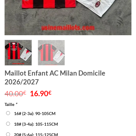
Maillot Enfant AC Milan Domicile
2026/2027
40.00
Le
16.90
Le
€
€
prix
prix
Taille
*
initial
actuel
était :
est :
16# (2-3a): 90-105CM
40.00€.
16.90€.
18# (3-4a): 105-115CM
20# (5-6a): 115-125CM