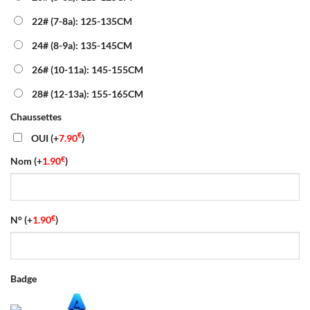
22# (7-8a): 125-135CM
24# (8-9a): 135-145CM
26# (10-11a): 145-155CM
28# (12-13a): 155-165CM
Chaussettes
€
OUI
(+
7.90
)
€
Nom
(+
1.90
)
€
N°
(+
1.90
)
Badge