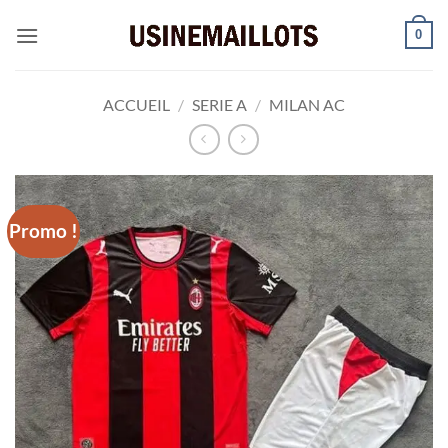
Passer
0
au
contenu
ACCUEIL
/
SERIE A
/
MILAN AC
Promo !