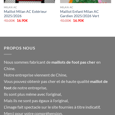
MILAN AC
MILAN AC
Maillot Milan AC Extérieur
Maillot Enfant Milan AC
2025/2026
Gardien 2025/2026 Vert
40.00
€
Le
16.90
€
Le
40.00
€
Le
16.90
€
Le
prix
prix
prix
prix
initial
actuel
initial
actuel
était :
est :
était :
est :
40.00€.
16.90€.
40.00€.
16.90€.
PROPOS NOUS
Nous sommes fabricant de
maillots de foot pas cher
en
Chine.
Notre entreprise viennent de Chine,
Vous pouvez obtenir pas cher et de haute qualité
maillot de
foot
de notre entreprise,
Ils sont plus même avec l’original,
Mais ils ne sont pas égaux à l’original,
L’image fait spectacle sur le site fournies à titre indicatif,
Merci pour votre compréhension,