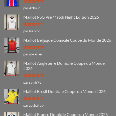
Note
5
sur
par Abboud
5
Maillot PSG Pre Match Night Edition 2026
Note
4
par blancon
sur 5
Maillot Belgique Domicile Coupe du Monde 2026
Note
5
sur
par abkarian
5
Maillot Angleterre Domicile Coupe du Monde
2026
Note
5
sur
par samir98
5
Maillot Bresil Domicile Coupe du Monde 2026
Note
4
par zouhairab
sur 5
Maillot France Domicile Coupe du Monde 2026