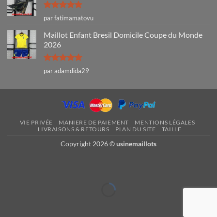
Note
5
sur
par fatimamatovu
5
Maillot Enfant Bresil Domicile Coupe du Monde
2026
Note
5
sur
par adamdida29
5
VIE PRIVÉE
MANIERE DE PAIEMENT
MENTIONS LÉGALES
LIVRAISONS & RETOURS
PLAN DU SITE
TAILLE
Copyright 2026 ©
usinemaillots