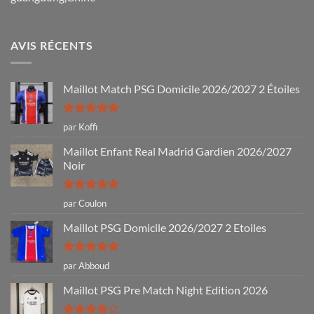
AVIS RÉCENTS
Maillot Match PSG Domicile 2026/2027 2 Étoiles
Note
5
sur
par Koffi
5
Maillot Enfant Real Madrid Gardien 2026/2027
Noir
Note
5
sur
par Coulon
5
Maillot PSG Domicile 2026/2027 2 Etoiles
Note
5
sur
par Abboud
5
Maillot PSG Pre Match Night Edition 2026