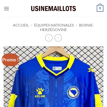
Passer
0
au
contenu
ACCUEIL
/
ÉQUIPES NATIONALES
/
BOSNIE-
HERZÉGOVINE
Promo !