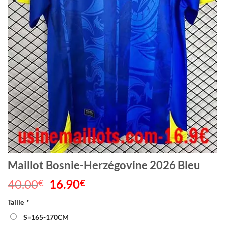
Maillot Bosnie-Herzégovine 2026 Bleu
40.00
Le
16.90
Le
€
€
prix
prix
Taille
*
initial
actuel
était :
est :
S=165-170CM