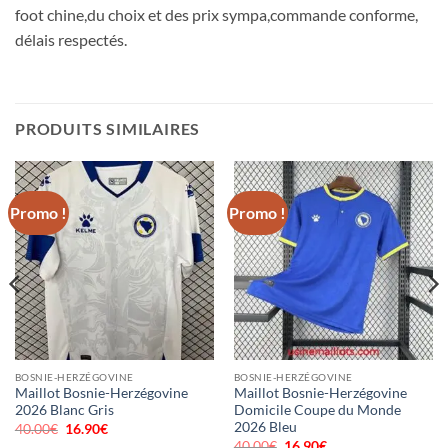
foot chine,du choix et des prix sympa,commande conforme,
délais respectés.
PRODUITS SIMILAIRES
Promo !
Promo !
BOSNIE-HERZÉGOVINE
BOSNIE-HERZÉGOVINE
Maillot Bosnie-Herzégovine
Maillot Bosnie-Herzégovine
2026 Blanc Gris
Domicile Coupe du Monde
2026 Bleu
40.00
€
Le
16.90
€
Le
prix
prix
40.00
€
Le
16.90
€
Le