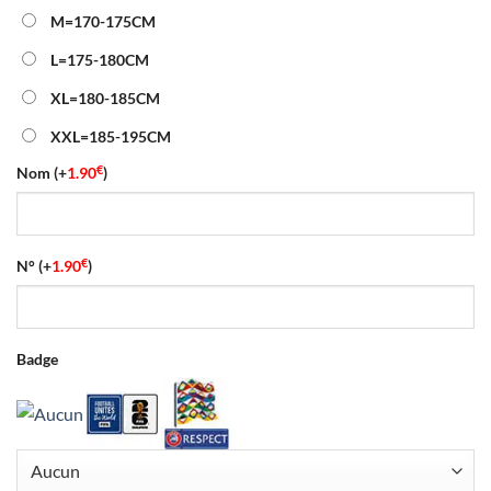
40.00€.
16.90€.
M=170-175CM
L=175-180CM
XL=180-185CM
XXL=185-195CM
€
Nom
(+
1.90
)
€
N°
(+
1.90
)
Badge