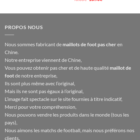
initial
actuel
prix
prix
était :
est :
initial
actuel
40.00€.
16.90€.
était :
est :
40.00€.
16.90€.
PROPOS NOUS
Nous sommes fabricant de
maillots de foot pas cher
en
Chine.
Notre entreprise viennent de Chine,
Vous pouvez obtenir pas cher et de haute qualité
maillot de
foot
de notre entreprise,
Ils sont plus même avec l’original,
Mais ils ne sont pas égaux à l’original,
L’image fait spectacle sur le site fournies à titre indicatif,
Merci pour votre compréhension,
Nous pouvons vendre les produits dans le monde (tous les
pays),
Nous aimons les matchs de football, mais nous préférons nos
clients,