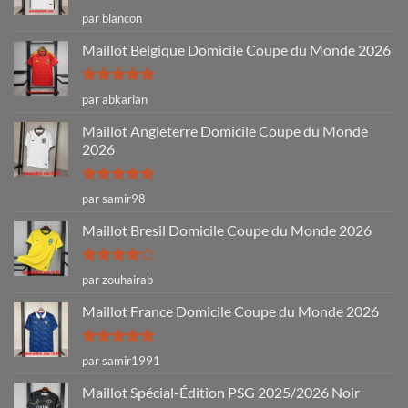
Note
4
par blancon
sur 5
Maillot Belgique Domicile Coupe du Monde 2026
Note
5
sur
par abkarian
5
Maillot Angleterre Domicile Coupe du Monde
2026
Note
5
sur
par samir98
5
Maillot Bresil Domicile Coupe du Monde 2026
Note
4
par zouhairab
sur 5
Maillot France Domicile Coupe du Monde 2026
Note
5
sur
par samir1991
5
Maillot Spécial-Édition PSG 2025/2026 Noir