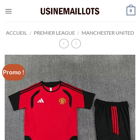
Passer
0
au
contenu
ACCUEIL
/
PREMIER LEAGUE
/
MANCHESTER UNITED
Promo !