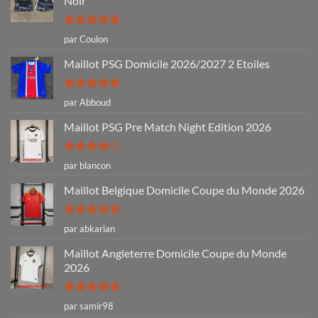
Noir
Note
5
sur
par Coulon
5
Maillot PSG Domicile 2026/2027 2 Etoiles
Note
5
sur
par Abboud
5
Maillot PSG Pre Match Night Edition 2026
Note
4
par blancon
sur 5
Maillot Belgique Domicile Coupe du Monde 2026
Note
5
sur
par abkarian
5
Maillot Angleterre Domicile Coupe du Monde
2026
Note
5
sur
par samir98
5