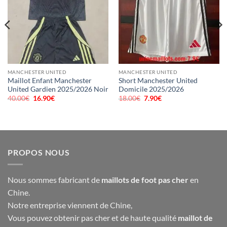
MANCHESTER UNITED
MANCHESTER UNITED
Maillot Enfant Manchester
Short Manchester United
United Gardien 2025/2026 Noir
Domicile 2025/2026
40.00
€
Le
16.90
€
Le
18.00
€
Le
7.90
€
Le
prix
prix
prix
prix
initial
actuel
initial
actuel
était :
est :
était :
est :
40.00€.
16.90€.
18.00€.
7.90€.
PROPOS NOUS
Nous sommes fabricant de
maillots de foot pas cher
en
Chine.
Notre entreprise viennent de Chine,
Vous pouvez obtenir pas cher et de haute qualité
maillot de