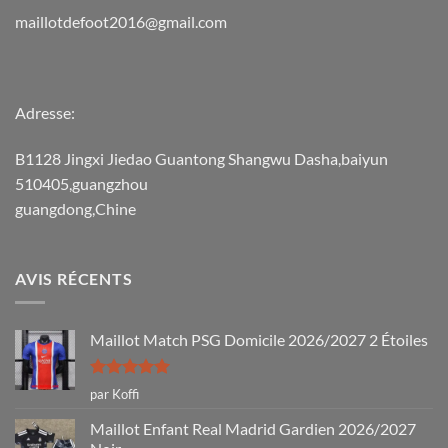
maillotdefoot2016@gmail.com
Adresse:
B1128 Jingxi Jiedao Guantong Shangwu Dasha,baiyun
510405,guangzhou
guangdong,Chine
AVIS RÉCENTS
Maillot Match PSG Domicile 2026/2027 2 Étoiles
Note
5
sur
par Koffi
5
Maillot Enfant Real Madrid Gardien 2026/2027