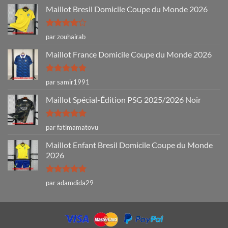
Maillot Bresil Domicile Coupe du Monde 2026
Note
4
par zouhairab
sur 5
Maillot France Domicile Coupe du Monde 2026
Note
5
sur
par samir1991
5
Maillot Spécial-Édition PSG 2025/2026 Noir
Note
5
sur
par fatimamatovu
5
Maillot Enfant Bresil Domicile Coupe du Monde
2026
Note
5
sur
par adamdida29
5